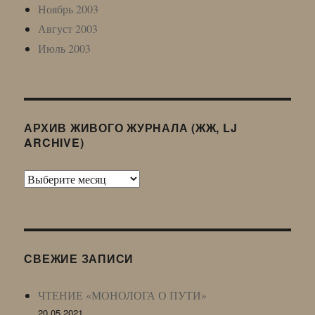
Ноябрь 2003
Август 2003
Июль 2003
АРХИВ ЖИВОГО ЖУРНАЛА (ЖЖ, LJ
ARCHIVE)
Архив
Живого
Журнала
(ЖЖ,
LJ
СВЕЖИЕ ЗАПИСИ
Archive)
ЧТЕНИЕ «МОНОЛОГА О ПУТИ»
20.05.2021