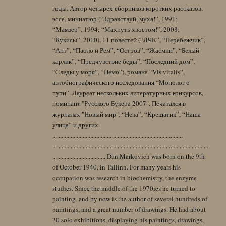
годы. Автор четырех сборников коротких рассказов,
эссе, миниатюр (“Здравствуй, муха!”, 1991;
“Мамзер”, 1994; “Махнуть хвостом!”, 2008;
“Кукисы”, 2010), 11 повестей (“ЛЧК”, “Перебежчик”,
“Ант”, “Паоло и Рем”, “Остров”, “Жасмин”, “Белый
карлик”, “Предчувствие беды”, “Последний дом”,
“Следы у моря”, “Немо”), романа “Vis vitalis”,
автобиографического исследования “Монолог о
пути”. Лауреат нескольких литературных конкурсов,
номинант "Русского Букера 2007". Печатался в
журналах "Новый мир", “Нева”, “Крещатик”, “Наша
улица” и других.
......................................................................................
.......................................................................................................
................................... Dan Markovich was born on the 9th
of October 1940, in Tallinn. For many years his
occupation was research in biochemistry, the enzyme
studies. Since the middle of the 1970ies he turned to
painting, and by now is the author of several hundreds of
paintings, and a great number of drawings. He had about
20 solo exhibitions, displaying his paintings, drawings,