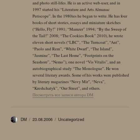
and photo still-lifes. He is an active web-user, and in
1997 started his “Literature and Arts Almanac
Periscope”. In the 1980ies he began to write. He has four
books of short stories, essays and miniature sketches
(“Hello, Fly!” 1991; “Mamzer” 1994; “By the Sweep of
the Tail!” 2008; “The Cookies Book” 2010), he wrote
eleven short novels (“LBC”, “The Turncoat”, “Ant”,
“Paolo and Rem”, “White Dwarf”, “The Island”,
“Jasmine”, “The Last Home”, “Footprints on the
Seashore”, “Nemo”), one novel “Vis Vitalis”, and an
autobiographical study “The Monologue”. He won
several literary awards. Some of his works were published
by literary magazines “Novy Mir”, “Neva”,
“Kreshchatyk”, “Our Street”, and others.
Посмотреть все записи автора DM
Автор
Опубликовано
Рубрики
DM
23.08.2006
Uncategorized