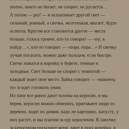
уютно, никто не бегает, не спорит, не ругается…
А потом — раз! — и вспыхивает другой свет —
сильный, ровный, а свечка, желтенькая, мигает, будто
ослепла. Кругом все становится другое — места
больше, голоса громче, кто-то говорит — «ну, я
пойду…», кто-то говорит — «пора, пора…» И свечку
лучше погасить, можно даже пальцем, если быстро.
Свечи ложатся в коробку в буфете, темные и
холодные. Свет больше не спорит с темнотой —
каждый знает свое место. Бабка говорит — «наконец-
то» и идет готовить ужин.
Но папе все равно дают талоны на керосин, и мы
берем, керосин можно обменять, приезжают люди из
деревни, ходят по домам, надо ли картошку, капусту, у
них растет, и мы платим за еду керосином. В лавочку
за керосином посылают меня, дают в руку копейки, я