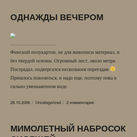
ДВА
НАЗВАНИЯ
ОДНАЖДЫ ВЕЧЕРОМ
СТАРОЙ
КАРТИНКИ
……………………….
Финский полукартон, не для живописи материал, и
без твердой основы. Огромный лист, около метра.
Пострадал, подвергался нескольким переездам
Пришлось повозиться, и надо еще, поэтому пока в
сильно уменьшенном виде.
Опубликовано
Рубрики
к
26.10.2006
Uncategorized
2 комментария
записи
ОДНАЖДЫ
ВЕЧЕРОМ
МИМОЛЕТНЫЙ НАБРОСОК