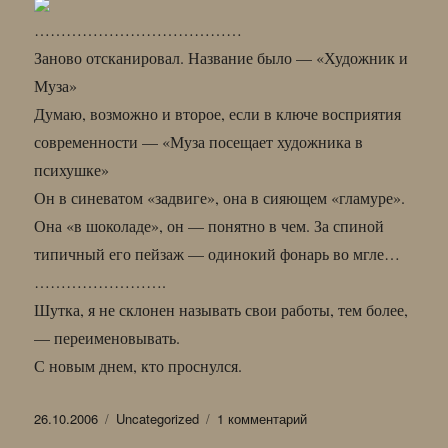
…………………………………
Заново отсканировал. Название было — «Художник и
Муза»
Думаю, возможно и второе, если в ключе восприятия
современности — «Муза посещает художника в
психушке»
Он в синеватом «задвиге», она в сияющем «гламуре».
Она «в шоколаде», он — понятно в чем. За спиной
типичный его пейзаж — одинокий фонарь во мгле…
…………………….
Шутка, я не склонен называть свои работы, тем более,
— переименовывать.
С новым днем, кто проснулся.
Опубликовано
Рубрики
к
26.10.2006
Uncategorized
1 комментарий
записи