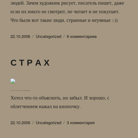
людей. Зачем художник рисует, писатель пишет, даже
если их никто не смотрит, не читает и не покупает.
Что были вот такие люди, странные и неумные :-))
Опубликовано
Рубрики
к
22.10.2006
Uncategorized
6 комментариев
записи
ЕСЛИ
УЖ…
С Т Р А Х
ТО
ПОРА,
ПОРА…
…………
Хотел что-то объяснить, но забыл. И хорошо, с
облегчением нажал на кнопочку.
Опубликовано
Рубрики
к
22.10.2006
Uncategorized
3 комментария
записи
С