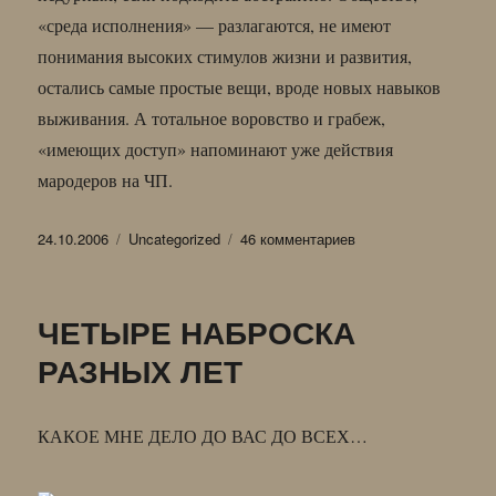
«среда исполнения» — разлагаются, не имеют
понимания высоких стимулов жизни и развития,
остались самые простые вещи, вроде новых навыков
выживания. А тотальное воровство и грабеж,
«имеющих доступ» напоминают уже действия
мародеров на ЧП.
Опубликовано
Рубрики
к
24.10.2006
Uncategorized
46 комментариев
записи
ВРЕМЕННАЯ
ЗАПИСЬ
ЧЕТЫРЕ НАБРОСКА
(не
по
РАЗНЫХ ЛЕТ
теме)
КАКОЕ МНЕ ДЕЛО ДО ВАС ДО ВСЕХ…