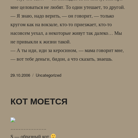
мне целоваться не любят. То один утешает, то другой.
— Я знаю, надо верить, — он говорит, — только
кругом как на вокзале, кто-то приезжает, кто-то
насовсем уехал, а некоторые живут так далеко… Мы
не привыкли к жизни такой.
— А ты иди, иди за керосином, — мама говорит мне,
— вот тебе деньги, бидон, а что сказать, знаешь.
Опубликовано
Рубрики
29.10.2006
Uncategorized
КОТ МОЕТСЯ
………………….
S — образный кот