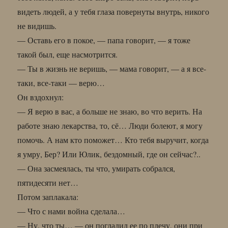
видеть людей, а у тебя глаза повернуты внутрь, никого
не видишь.
— Оставь его в покое, — папа говорит, — я тоже
такой был, еще насмотрится.
— Ты в жизнь не веришь, — мама говорит, — а я все-
таки, все-таки — верю…
Он вздохнул:
— Я верю в вас, а больше не знаю, во что верить. На
работе знаю лекарства, то, сё… Люди болеют, я могу
помочь. А нам кто поможет… Кто тебя выручит, когда
я умру, Бер? Или Юлик, бездомный, где он сейчас?..
— Она засмеялась, ты что, умирать собрался,
пятидесяти нет…
Потом заплакала:
— Что с нами война сделала…
— Ну, что ты… — он погладил ее по плечу, они при