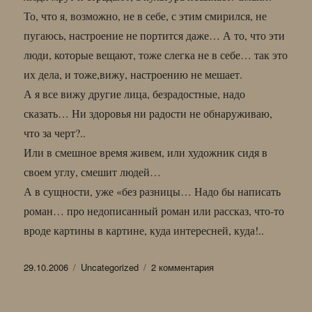
То, что я, возможно, не в себе, с этим смирился, не
пугаюсь, настроение не портится даже… А то, что эти
люди, которые вещают, тоже слегка не в себе… так это
их дела, и тоже,вижу, настроению не мешает.
А я все вижу другие лица, безрадостные, надо
сказать… Ни здоровья ни радости не обнаруживаю,
что за черт?..
Или в смешное время живем, или художник сидя в
своем углу, смешит людей…
А в сущности, уже «без разницы… Надо бы написать
роман… про недописанный роман или рассказ, что-то
вроде картины в картине, куда интересней, куда!..
Опубликовано
Рубрики
к
29.10.2006
Uncategorized
2 комментария
записи
ХУДОЖНИК
В