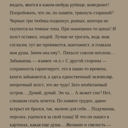
видать, явится в каком-нибудь рубище, комедиант!
Попробовать, что ли, по памяти, тряхнуть стариной?
Черных три тюбика подкинул, разных, контора не
скупится на темные тона. При нынешних-то ценах! И
холст оставил, злодей. Лучше не трогать, ведь знак
согласия, тут же привяжется, шантажист, и плакала
моя душа. Зачем она ему?.. Пятьсот совсем неплохо…
Забываешь — взамен «н.х.» С другой стороны —
сохранность гарантирует, это в наши-то времена,
книги забываются, а здесь единственный экземпляр,
непрочный холст, это же чудо! Зато необитаемый
остров… Думай, думай. Эн ха… А может сон? Нет,
слишком спать хочется. По памяти трудно, давно
всерьез не брался, так, малюю для себя… Подумаешь,
персона, уцепился за свой плащ! И что он нашел в
картинах, какая еще душа… Желание и смелость —