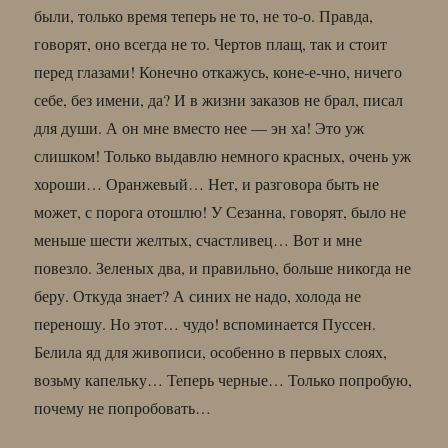
были, только время теперь не то, не то-о. Правда,
говорят, оно всегда не то. Чертов плащ, так и стоит
перед глазами! Конечно откажусь, коне-е-чно, ничего
себе, без имени, да? И в жизни заказов не брал, писал
для души. А он мне вместо нее — эн ха! Это уж
слишком! Только выдавлю немного красных, очень уж
хороши… Оранжевый… Нет, и разговора быть не
может, с порога отошлю! У Сезанна, говорят, было не
меньше шести желтых, счастливец… Вот и мне
повезло. Зеленых два, и правильно, больше никогда не
беру. Откуда знает? А синих не надо, холода не
переношу. Но этот… чудо! вспоминается Пуссен.
Белила яд для живописи, особенно в первых слоях,
возьму капельку… Теперь черные… Только попробую,
почему не попробовать…