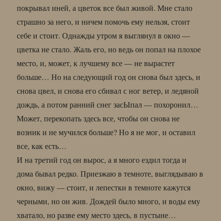
покрывал иней, а цветок все был живой. Мне стало
страшно за него, и ничем помочь ему нельзя, стоит
себе и стоит. Однажды утром я выглянул в окно —
цветка не стало. Жаль его, но ведь он попал на плохое
место, и, может, к лучшему все — не вырастет
больше… Но на следующий год он снова был здесь, и
снова цвел, и снова его сбивал с ног ветер, и ледяной
дождь, а потом ранний снег засЫпал — похоронил…
Может, перекопать здесь все, чтобы он снова не
возник и не мучился больше? Но я не мог, и оставил
все, как есть…
И на третий год он вырос, а я много ездил тогда и
дома бывал редко. Приезжаю в темноте, выглядываю в
окно, вижу — стоит, и лепестки в темноте кажутся
черными, но он жив. Дождей было много, и воды ему
хватало, но разве ему место здесь, в пустыне…