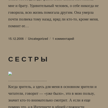
мне и брату. Удивительный человек, о себе никогда не
говорила, всю жизнь помогала другим. Она умерла
почти полвека тому назад, вряд ли кто-то, кроме меня,
помнит ее…
Опубликовано
Рубрики
к
15.12.2006
Uncategorized
1 комментарий
записи
С Е С Т Р Ы
…………………………
Когда зритель, а здесь для меня в основном зрители и
читатели, говорит — «уже было», это в мою пользу,
значит кто-то внимательно смотрит. А если я еще
помню это, а в Интернете в общей сложности