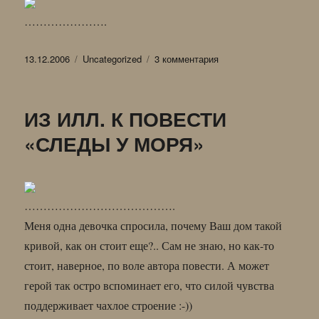
………………….
Опубликовано
Рубрики
к
13.12.2006
Uncategorized
3 комментария
записи
РАССКАЗ
ПРО
ИЗ ИЛЛ. К ПОВЕСТИ
ВСТРЕЧУ
В
«СЛЕДЫ У МОРЯ»
ВОЛКОМ
………………………………….
Меня одна девочка спросила, почему Ваш дом такой
кривой, как он стоит еще?.. Сам не знаю, но как-то
стоит, наверное, по воле автора повести. А может
герой так остро вспоминает его, что силой чувства
поддерживает чахлое строение :-))