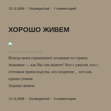
Опубликовано
Рубрики
к
12.12.2006
Uncategorized
1 комментарий
записи
ИЗ
ИЛЛ.
ХОРОШО ЖИВЕМ
К
ПОВЕСТИ
«СЛЕДЫ
У
МОРЯ»
……………………..
Иногда меня спрашивают уехавшие из страны
знакомые — как Вы там живете? Кто с ужасом, кто с
оттенком превосходства, кто искренне… кто как,
одним словом.
Хорошо живем.
Опубликовано
Рубрики
к
12.12.2006
Uncategorized
3 комментария
записи
ХОРОШО