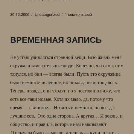
Опубликовано
Рубрики
к
30.12.2006
Uncategorized
1 комментарий
записи
НАТЮРМОРТ
С
ВРЕМЕННАЯ ЗАПИСЬ
ВИТАМИНОМ
«С»
Не устаю удивляться странной вещи. Всю жизнь меня
окружали замечательные люди. Конечно, я и сам к ним
тянулся, но они — всегда были! Пусть это окружение
было немногочисленное, но никогда не истощалось.
Теперь, правда, они уходят, но я постоянно вижу, что
есть все-таки новые. Хотя их мало, да, потому что
время — свинское… Но хоть и немного, но всегда
лучшие есть. Это одна сторона. А другая… И жизнь, и
общество, и правила, которые нам навязывают
{{(сначала было — молчи, а теперь — купи, плати…