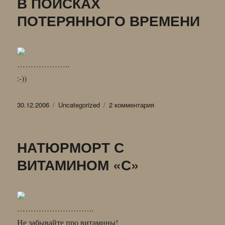
В ПОИСКАХ
EST
ПОТЕРЯННОГО ВРЕМЕНИ
………………..
:-))
Опубликовано
Рубрики
к
30.12.2006
Uncategorized
2 комментария
записи
В
ПОИСКАХ
НАТЮРМОРТ С
ПОТЕРЯННОГО
ВРЕМЕНИ
ВИТАМИНОМ «С»
………………………..
Не забывайте про витамины!