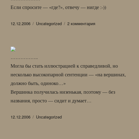
Если спросите — «где?», отвечу — нигде :-))
Опубликовано
Рубрики
к
12.12.2006
Uncategorized
2 комментария
записи
ПЕЙЗАЖ
С
КРИВЫМ
МОСТИКОМ
……………..
Могла бы стать иллюстрацией к справедливой, но
несколько высокопарной сентенции — «на вершинах,
должно быть, одиноко…»
Вершинка получилась низенькая, поэтому — без
названия, просто — сидит и думает…
Опубликовано
Рубрики
12.12.2006
Uncategorized