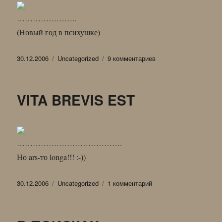
…………………..
(Новый год в психушке)
Опубликовано
Рубрики
к
30.12.2006
Uncategorized
9 комментариев
записи
В
ОЖИДАНИИ
VITA BREVIS EST
ДЕДА
МОРОЗА
………………………………….
Но ars-то longa!!! :-))
Опубликовано
Рубрики
к
30.12.2006
Uncategorized
1 комментарий
записи
VITA
BREVIS