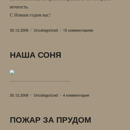
вечность.
С Новым годом вас!
Опубликовано
Рубрики
к
30.12.2006
Uncategorized
15 комментариев
записи
ВРЕМЕННАЯ
ЗАПИСЬ
НАША СОНЯ
…………………………………
Опубликовано
Рубрики
к
30.12.2006
Uncategorized
4 комментария
записи
НАША
СОНЯ
ПОЖАР ЗА ПРУДОМ