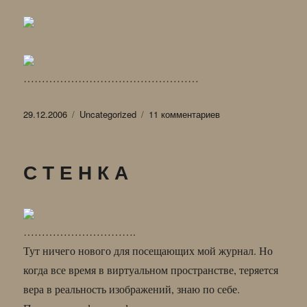
…………………………………………
Опубликовано
Рубрики
к
29.12.2006
Uncategorized
11 комментариев
записи
К
У
С Т Е Н К А
Х
Н
Я
………………………….
Тут ничего нового для посещающих мой журнал. Но
когда все время в виртуальном пространстве, теряется
вера в реальность изображений, знаю по себе.