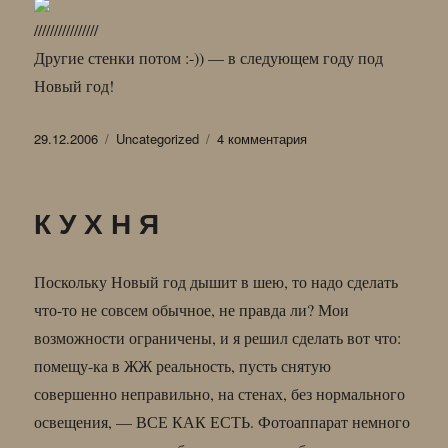
////////////////
Другие стенки потом :-)) — в следующем году под
Новый год!
Опубликовано
Рубрики
к
29.12.2006
Uncategorized
4 комментария
записи
ДОШЕЛ
ДО
К У Х Н Я
УГЛА
Поскольку Новый год дышит в шею, то надо сделать
что-то не совсем обычное, не правда ли? Мои
возможности ограничены, и я решил сделать вот что:
помещу-ка в ЖЖ реальность, пусть снятую
совершенно неправильно, на стенах, без нормального
освещения, — ВСЕ КАК ЕСТЬ. Фотоаппарат немного