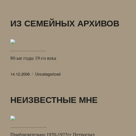
записи
С
Е
ИЗ СЕМЕЙНЫХ АРХИВОВ
С
Т
Р
Ы
………………….
80-ые годы 19-го века
Опубликовано
Рубрики
14.12.2006
Uncategorized
НЕИЗВЕСТНЫЕ МНЕ
…………………..
Приблизительно 1920-1922гг Петроград