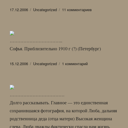
Опубликовано
Рубрики
к
17.12.2006
Uncategorized
11 комментариев
записи
ПОЗДРАВЛЕНИЯ
ОТ
САНИ
КОШКИНА
……………………………..
Софья. Приблизительно 1910 г (?) (Петербург)
Опубликовано
Рубрики
к
15.12.2006
Uncategorized
1 комментарий
записи
………………………………
Долго рассказывать. Главное — это единственная
сохранившаяся фотография, на которой Люба, дальняя
родственница деда (отца матери) Высокая женщина
слева. Люба дважды фактически спасла нам жизнь,