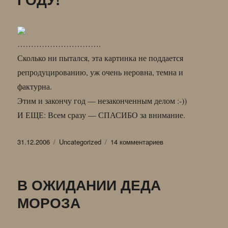
………………………….
Сколько ни пытался, эта картинка не поддается
репродуцированию, уж очень неровна, темна и
фактурна.
Этим и закончу год — незаконченным делом :-))
И ЕЩЕ: Всем сразу — СПАСИБО за внимание.
Опубликовано
Рубрики
к
31.12.2006
Uncategorized
14 комментариев
записи
ТЕПЕРЬ
УЖЕ
В ОЖИДАНИИ ДЕДА
ВСЕ!
ВСТРЕТИМСЯ
МОРОЗА
В
НОВОМ
ГОДУ!