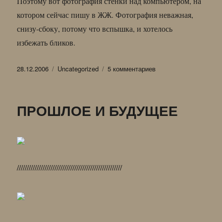
Поэтому вот фотография стенки над компьютером, на
котором сейчас пишу в ЖЖ. Фотография неважная,
снизу-сбоку, потому что вспышка, и хотелось
избежать бликов.
Опубликовано
Рубрики
к
28.12.2006
Uncategorized
5 комментариев
записи
С
Т
ПРОШЛОЕ И БУДУЩЕЕ
Е
Н
К
А
/////////////////////////////////////////////////////