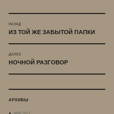
Навигация
НАЗАД
по
ИЗ ТОЙ ЖЕ ЗАБЫТОЙ ПАПКИ
Предыдущая
запись:
записям
ДАЛЕЕ
НОЧНОЙ РАЗГОВОР
Следующая
запись:
АРХИВЫ
Май 2021