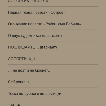
АССОРТИ5_11042016
Первая глава повести «Остров»
Окончание повести «Робин, сын Робина»
О двух художниках (фрагмент)
ПОСЛУШАЙТЕ… (вариант)
АССОРТИ -6_1
… не поэт и не брюнет…
Self-portraits
Тоска по-русски и по-англицки
ЗАБЫЛ!..