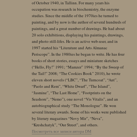
of October 1940, in Tallinn. For many years his
occupation was research in biochemistry, the enzyme
studies. Since the middle of the 1970ies he turned to
painting, and by now is the author of several hundreds of
paintings, and a great number of drawings. He had about
20 solo exhibitions, displaying his paintings, drawings,
and photo still-lifes. He is an active web-user, and in
1997 started his “Literature and Arts Almanac
Periscope”. In the 1980ies he began to write. He has four
books of short stories, essays and miniature sketches
(“Hello, Fly!” 1991; “Mamzer” 1994; “By the Sweep of
the Tail!” 2008; “The Cookies Book” 2010), he wrote
eleven short novels (“LBC”, “The Turncoat”, “Ant”,
“Paolo and Rem”, “White Dwarf”, “The Island”,
“Jasmine”, “The Last Home”, “Footprints on the
Seashore”, “Nemo”), one novel “Vis Vitalis”, and an
autobiographical study “The Monologue”. He won
several literary awards. Some of his works were published
by literary magazines “Novy Mir”, “Neva”,
“Kreshchatyk”, “Our Street”, and others.
Посмотреть все записи автора DM