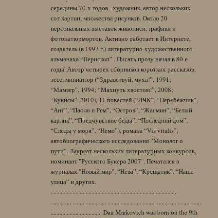
середины 70-х годов - художник, автор нескольких
сот картин, множества рисунков. Около 20
персональных выставок живописи, графики и
фотонатюрмортов. Активно работает в Интернете,
создатель (в 1997 г.) литературно-художественного
альманаха “Перископ” . Писать прозу начал в 80-е
годы. Автор четырех сборников коротких рассказов,
эссе, миниатюр (“Здравствуй, муха!”, 1991;
“Мамзер”, 1994; “Махнуть хвостом!”, 2008;
“Кукисы”, 2010), 11 повестей (“ЛЧК”, “Перебежчик”,
“Ант”, “Паоло и Рем”, “Остров”, “Жасмин”, “Белый
карлик”, “Предчувствие беды”, “Последний дом”,
“Следы у моря”, “Немо”), романа “Vis vitalis”,
автобиографического исследования “Монолог о
пути”. Лауреат нескольких литературных конкурсов,
номинант "Русского Букера 2007". Печатался в
журналах "Новый мир", “Нева”, “Крещатик”, “Наша
улица” и других.
......................................................................................
.......................................................................................................
................................... Dan Markovich was born on the 9th