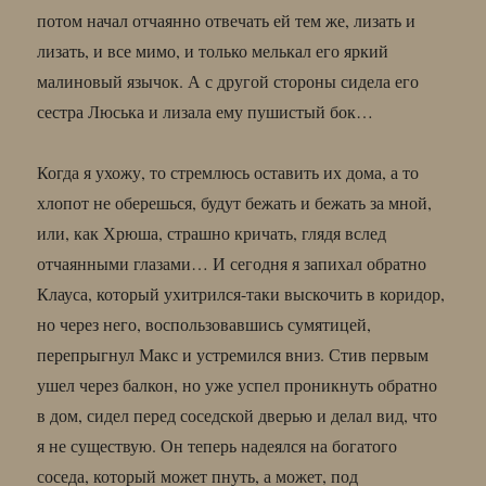
потом начал отчаянно отвечать ей тем же, лизать и
лизать, и все мимо, и только мелькал его яркий
малиновый язычок. А с другой стороны сидела его
сестра Люська и лизала ему пушистый бок…
Когда я ухожу, то стремлюсь оставить их дома, а то
хлопот не оберешься, будут бежать и бежать за мной,
или, как Хрюша, страшно кричать, глядя вслед
отчаянными глазами… И сегодня я запихал обратно
Клауса, который ухитрился-таки выскочить в коридор,
но через него, воспользовавшись сумятицей,
перепрыгнул Макс и устремился вниз. Стив первым
ушел через балкон, но уже успел проникнуть обратно
в дом, сидел перед соседской дверью и делал вид, что
я не существую. Он теперь надеялся на богатого
соседа, который может пнуть, а может, под