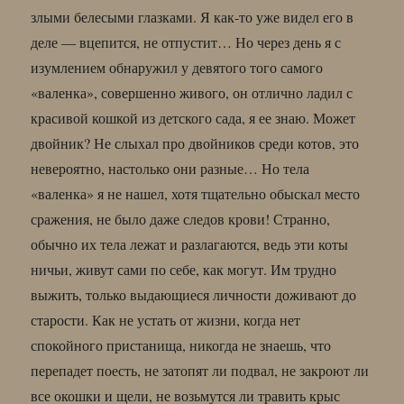
злыми белесыми глазками. Я как-то уже видел его в
деле — вцепится, не отпустит… Но через день я с
изумлением обнаружил у девятого того самого
«валенка», совершенно живого, он отлично ладил с
красивой кошкой из детского сада, я ее знаю. Может
двойник? Не слыхал про двойников среди котов, это
невероятно, настолько они разные… Но тела
«валенка» я не нашел, хотя тщательно обыскал место
сражения, не было даже следов крови! Странно,
обычно их тела лежат и разлагаются, ведь эти коты
ничьи, живут сами по себе, как могут. Им трудно
выжить, только выдающиеся личности доживают до
старости. Как не устать от жизни, когда нет
спокойного пристанища, никогда не знаешь, что
перепадет поесть, не затопят ли подвал, не закроют ли
все окошки и щели, не возьмутся ли травить крыс