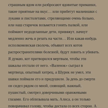
страшным ядом или разбросают ядовитые приманки,
такие приятные на вкус… или прибегут мальчишки с
луками и пистолетами, стреляющими очень больно,
или наш старичок возьмется гонять палкой, или
поймают недоделанные дети, привяжут, начнут
медленно жечь и резать на части… Или какая-нибудь
исполкомовская сволочь, объявит всех котов
распространителями болезней, будут ловить и убивать.
Я думаю, кот притворился мертвым, чтобы эти
шакалы отстали от него. «Валенок» сыграл в
мертвеца, опытный хитрец, а Шурик не умел, эти
шавки поймали его и придушили. За день до смерти
он сидел рядом со мной, сияющий, важный,
пушистый, смотрел доверчивыми оранжевыми
глазами. Его облизывала мать, Алиса, а он только
поворачивал голову, чтобы достала со всех сторон. А