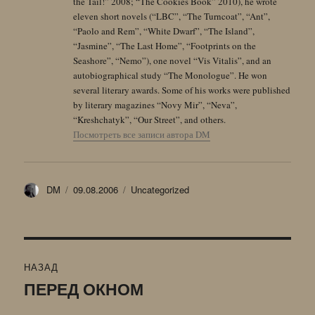
the Tail!” 2008; “The Cookies Book” 2010), he wrote
eleven short novels (“LBC”, “The Turncoat”, “Ant”,
“Paolo and Rem”, “White Dwarf”, “The Island”,
“Jasmine”, “The Last Home”, “Footprints on the
Seashore”, “Nemo”), one novel “Vis Vitalis”, and an
autobiographical study “The Monologue”. He won
several literary awards. Some of his works were published
by literary magazines “Novy Mir”, “Neva”,
“Kreshchatyk”, “Our Street”, and others.
Посмотреть все записи автора DM
Автор
Опубликовано
Рубрики
DM
09.08.2006
Uncategorized
Навигация
НАЗАД
по
ПЕРЕД ОКНОМ
Предыдущая
запись:
записям