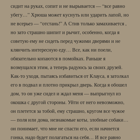
сидит на руках, сопит и не вырывается — “все равно
убегу…” Хрюша может куснуть или ударить лапой, но
не всерьез — “отстань!” А Стив только замахивается ,
но зато страшно шипит и рычит, особенно, когда я
советую ему не сидеть перед чужими дверями и не
клянчить интересную еду… Все, как ни поели,
обязательно копаются в помойках. Раньше я
возмущался этим, а теперь радуюсь за своих друзей.
Как-то уходя, пытаясь избавиться от Клауса, я затолкал
его в подвал и плотно прикрыл дверь. Когда я обошел
дом, то он уже сидел и ждал меня — выпрыгнул из
окошка с другой стороны. Уйти от него невозможно,
он плетется за тобой, ему страшно, кругом все чужое
— поля или дома, незнакомые коты, злобные собаки…
он понимает, что мне не спасти его, если начнется
гонка, надо будет полагаться на себя… И все равно