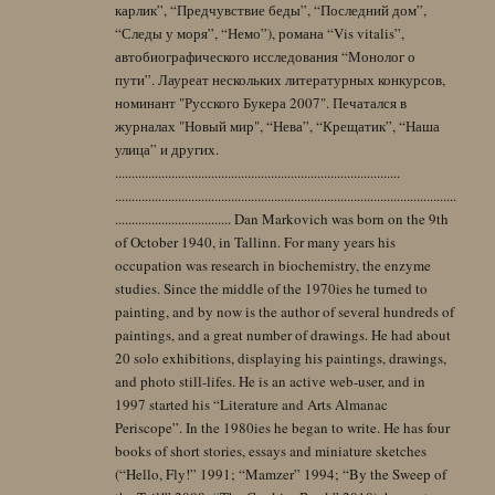
карлик”, “Предчувствие беды”, “Последний дом”,
“Следы у моря”, “Немо”), романа “Vis vitalis”,
автобиографического исследования “Монолог о
пути”. Лауреат нескольких литературных конкурсов,
номинант "Русского Букера 2007". Печатался в
журналах "Новый мир", “Нева”, “Крещатик”, “Наша
улица” и других.
......................................................................................
.......................................................................................................
................................... Dan Markovich was born on the 9th
of October 1940, in Tallinn. For many years his
occupation was research in biochemistry, the enzyme
studies. Since the middle of the 1970ies he turned to
painting, and by now is the author of several hundreds of
paintings, and a great number of drawings. He had about
20 solo exhibitions, displaying his paintings, drawings,
and photo still-lifes. He is an active web-user, and in
1997 started his “Literature and Arts Almanac
Periscope”. In the 1980ies he began to write. He has four
books of short stories, essays and miniature sketches
(“Hello, Fly!” 1991; “Mamzer” 1994; “By the Sweep of