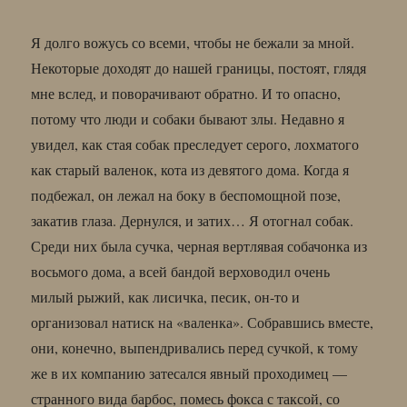
Я долго вожусь со всеми, чтобы не бежали за мной.
Некоторые доходят до нашей границы, постоят, глядя
мне вслед, и поворачивают обратно. И то опасно,
потому что люди и собаки бывают злы. Недавно я
увидел, как стая собак преследует серого, лохматого
как старый валенок, кота из девятого дома. Когда я
подбежал, он лежал на боку в беспомощной позе,
закатив глаза. Дернулся, и затих… Я отогнал собак.
Среди них была сучка, черная вертлявая собачонка из
восьмого дома, а всей бандой верховодил очень
милый рыжий, как лисичка, песик, он-то и
организовал натиск на «валенка». Собравшись вместе,
они, конечно, выпендривались перед сучкой, к тому
же в их компанию затесался явный проходимец —
странного вида барбос, помесь фокса с таксой, со