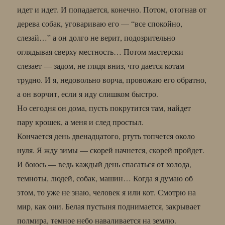
идет и идет. И попадается, конечно. Потом, отогнав от
дерева собак, уговариваю его — “все спокойно,
слезай…” а он долго не верит, подозрительно
оглядывая сверху местность… Потом мастерски
слезает — задом, не глядя вниз, что дается котам
трудно. И я, недовольно ворча, провожаю его обратно,
а он ворчит, если я иду слишком быстро.
Но сегодня он дома, пусть покрутится там, найдет
пару крошек, а меня и след простыл.
Кончается день двенадцатого, ртуть топчется около
нуля. Я жду зимы — скорей начнется, скорей пройдет.
И боюсь — ведь каждый день спасаться от холода,
темноты, людей, собак, машин… Когда я думаю об
этом, то уже не знаю, человек я или кот. Смотрю на
мир, как они. Белая пустыня поднимается, закрывает
полмира, темное небо наваливается на землю.