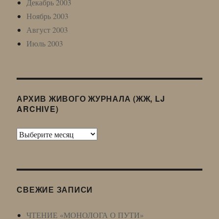
Декабрь 2003
Ноябрь 2003
Август 2003
Июль 2003
АРХИВ ЖИВОГО ЖУРНАЛА (ЖЖ, LJ
ARCHIVE)
Архив
Живого
Журнала
(ЖЖ,
LJ
СВЕЖИЕ ЗАПИСИ
Archive)
ЧТЕНИЕ «МОНОЛОГА О ПУТИ»