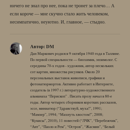
ничего не знал про нее, пока не тронет за плечо… А
если короче — мне скучно стало жить человеком,
несимпатично, неуютно. И, главное, — стыдно.
Автор:
DM
Дан Маркович родился 9 октября 1940 года в Таллине.
По первой специальности — биохимик, энзимолог. С
середины 70-х годов - художник, автор нескольких
сот картин, множества рисунков. Около 20
персональных выставок живописи, графики и
фотонатюрмортов. Активно работает в Интернете,
создатель (в 1997 г.) литературно-художественного
альманаха “Перископ” . Писать прозу начал в 80-е
годы. Автор четырех сборников коротких рассказов,
эссе, миниатюр (“Здравствуй, муха!”, 1991;
“Мамзер”, 1994; “Махнуть хвостом!”, 2008;
“Кукисы”, 2010), 11 повестей (“ЛЧК”, “Перебежчик”,
“Ант”, “Паоло и Рем”, “Остров”, “Жасмин”, “Белый