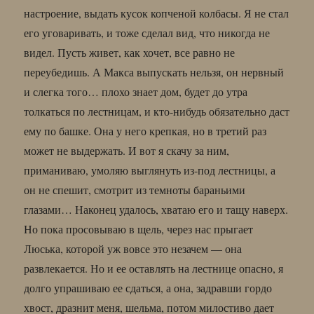
настроение, выдать кусок копченой колбасы. Я не стал
его уговаривать, и тоже сделал вид, что никогда не
видел. Пусть живет, как хочет, все равно не
переубедишь. А Макса выпускать нельзя, он нервный
и слегка того… плохо знает дом, будет до утра
толкаться по лестницам, и кто-нибудь обязательно даст
ему по башке. Она у него крепкая, но в третий раз
может не выдержать. И вот я скачу за ним,
приманиваю, умоляю выглянуть из-под лестницы, а
он не спешит, смотрит из темноты бараньими
глазами… Наконец удалось, хватаю его и тащу наверх.
Но пока просовываю в щель, через нас прыгает
Люська, которой уж вовсе это незачем — она
развлекается. Но и ее оставлять на лестнице опасно, я
долго упрашиваю ее сдаться, а она, задравши гордо
хвост, дразнит меня, шельма, потом милостиво дает