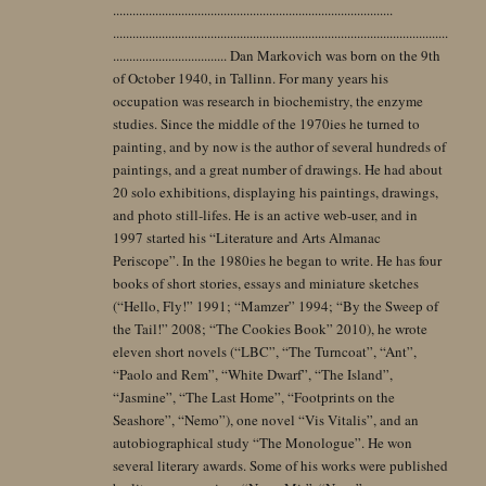
......................................................................................
.......................................................................................................
................................... Dan Markovich was born on the 9th
of October 1940, in Tallinn. For many years his
occupation was research in biochemistry, the enzyme
studies. Since the middle of the 1970ies he turned to
painting, and by now is the author of several hundreds of
paintings, and a great number of drawings. He had about
20 solo exhibitions, displaying his paintings, drawings,
and photo still-lifes. He is an active web-user, and in
1997 started his “Literature and Arts Almanac
Periscope”. In the 1980ies he began to write. He has four
books of short stories, essays and miniature sketches
(“Hello, Fly!” 1991; “Mamzer” 1994; “By the Sweep of
the Tail!” 2008; “The Cookies Book” 2010), he wrote
eleven short novels (“LBC”, “The Turncoat”, “Ant”,
“Paolo and Rem”, “White Dwarf”, “The Island”,
“Jasmine”, “The Last Home”, “Footprints on the
Seashore”, “Nemo”), one novel “Vis Vitalis”, and an
autobiographical study “The Monologue”. He won
several literary awards. Some of his works were published