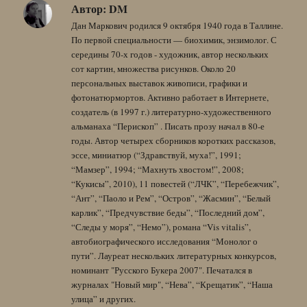
Автор:
DM
Дан Маркович родился 9 октября 1940 года в Таллине.
По первой специальности — биохимик, энзимолог. С
середины 70-х годов - художник, автор нескольких
сот картин, множества рисунков. Около 20
персональных выставок живописи, графики и
фотонатюрмортов. Активно работает в Интернете,
создатель (в 1997 г.) литературно-художественного
альманаха “Перископ” . Писать прозу начал в 80-е
годы. Автор четырех сборников коротких рассказов,
эссе, миниатюр (“Здравствуй, муха!”, 1991;
“Мамзер”, 1994; “Махнуть хвостом!”, 2008;
“Кукисы”, 2010), 11 повестей (“ЛЧК”, “Перебежчик”,
“Ант”, “Паоло и Рем”, “Остров”, “Жасмин”, “Белый
карлик”, “Предчувствие беды”, “Последний дом”,
“Следы у моря”, “Немо”), романа “Vis vitalis”,
автобиографического исследования “Монолог о
пути”. Лауреат нескольких литературных конкурсов,
номинант "Русского Букера 2007". Печатался в
журналах "Новый мир", “Нева”, “Крещатик”, “Наша
улица” и других.