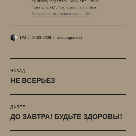
by literary magazines “Novy Mir”, “Neva”,
“Kreshchatyk”, “Our Street”, and others.
Посмотреть все записи автора DM
Автор
Опубликовано
Рубрики
DM
04.08.2006
Uncategorized
Навигация
НАЗАД
по
НЕ ВСЕРЬЕЗ
Предыдущая
запись:
записям
ДАЛЕЕ
ДО ЗАВТРА! БУДЬТЕ ЗДОРОВЫ!
Следующая
запись: