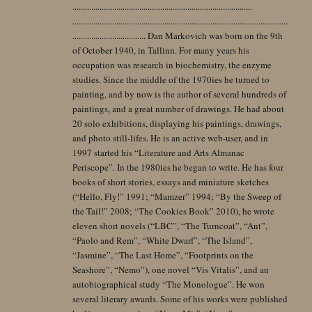
......................................................................................
.......................................................................................................
................................... Dan Markovich was born on the 9th
of October 1940, in Tallinn. For many years his
occupation was research in biochemistry, the enzyme
studies. Since the middle of the 1970ies he turned to
painting, and by now is the author of several hundreds of
paintings, and a great number of drawings. He had about
20 solo exhibitions, displaying his paintings, drawings,
and photo still-lifes. He is an active web-user, and in
1997 started his “Literature and Arts Almanac
Periscope”. In the 1980ies he began to write. He has four
books of short stories, essays and miniature sketches
(“Hello, Fly!” 1991; “Mamzer” 1994; “By the Sweep of
the Tail!” 2008; “The Cookies Book” 2010), he wrote
eleven short novels (“LBC”, “The Turncoat”, “Ant”,
“Paolo and Rem”, “White Dwarf”, “The Island”,
“Jasmine”, “The Last Home”, “Footprints on the
Seashore”, “Nemo”), one novel “Vis Vitalis”, and an
autobiographical study “The Monologue”. He won
several literary awards. Some of his works were published