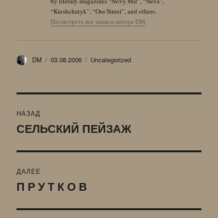
by literary magazines “Novy Mir”, “Neva”,
“Kreshchatyk”, “Our Street”, and others.
Посмотреть все записи автора DM
Автор
Опубликовано
Рубрики
DM
03.08.2006
Uncategorized
Навигация
НАЗАД
по
СЕЛЬСКИЙ ПЕЙЗАЖ
Предыдущая
запись:
записям
ДАЛЕЕ
П Р У Т К О В
Следующая
запись: