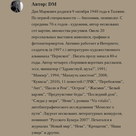
Автор:
DM
Дан Маркович родился 9 октября 1940 года в Таллине.
По первой специальности — биохимик, энзимолог. С
середины 70-х годов - художник, автор нескольких
сот картин, множества рисунков. Около 20
персональных выставок живописи, графики и
фотонатюрмортов. Активно работает в Интернете,
создатель (в 1997 г.) литературно-художественного
альманаха “Перископ” . Писать прозу начал в 80-е
годы. Автор четырех сборников коротких рассказов,
эссе, миниатюр (“Здравствуй, муха!”, 1991;
“Мамзер”, 1994; “Махнуть хвостом!”, 2008;
“Кукисы”, 2010), 11 повестей (“ЛЧК”, “Перебежчик”,
“Ант”, “Паоло и Рем”, “Остров”, “Жасмин”, “Белый
карлик”, “Предчувствие беды”, “Последний дом”,
“Следы у моря”, “Немо”), романа “Vis vitalis”,
автобиографического исследования “Монолог о
пути”. Лауреат нескольких литературных конкурсов,
номинант "Русского Букера 2007". Печатался в
журналах "Новый мир", “Нева”, “Крещатик”, “Наша
улица” и других.