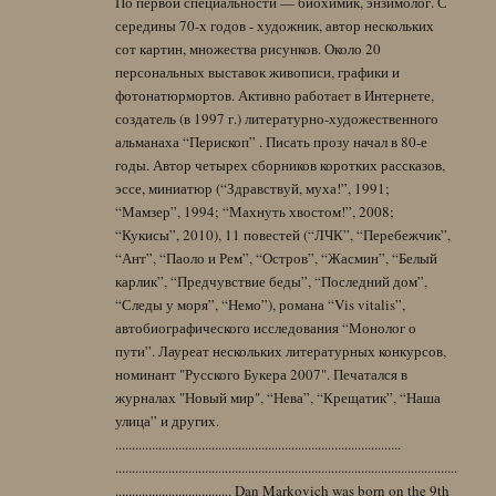
По первой специальности — биохимик, энзимолог. С
середины 70-х годов - художник, автор нескольких
сот картин, множества рисунков. Около 20
персональных выставок живописи, графики и
фотонатюрмортов. Активно работает в Интернете,
создатель (в 1997 г.) литературно-художественного
альманаха “Перископ” . Писать прозу начал в 80-е
годы. Автор четырех сборников коротких рассказов,
эссе, миниатюр (“Здравствуй, муха!”, 1991;
“Мамзер”, 1994; “Махнуть хвостом!”, 2008;
“Кукисы”, 2010), 11 повестей (“ЛЧК”, “Перебежчик”,
“Ант”, “Паоло и Рем”, “Остров”, “Жасмин”, “Белый
карлик”, “Предчувствие беды”, “Последний дом”,
“Следы у моря”, “Немо”), романа “Vis vitalis”,
автобиографического исследования “Монолог о
пути”. Лауреат нескольких литературных конкурсов,
номинант "Русского Букера 2007". Печатался в
журналах "Новый мир", “Нева”, “Крещатик”, “Наша
улица” и других.
......................................................................................
.......................................................................................................
................................... Dan Markovich was born on the 9th