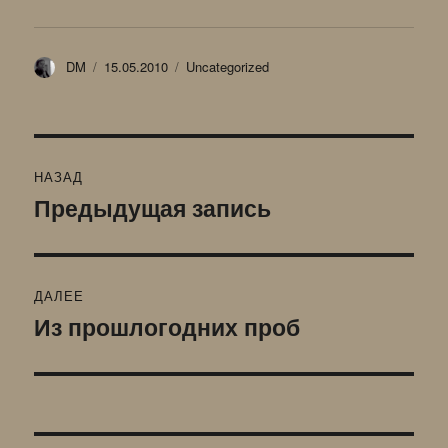
Автор
Опубликовано
Рубрики
DM
15.05.2010
Uncategorized
Навигация
НАЗАД
по
Предыдущая запись
Предыдущая
запись:
записям
ДАЛЕЕ
Из прошлогодних проб
Следующая
запись: