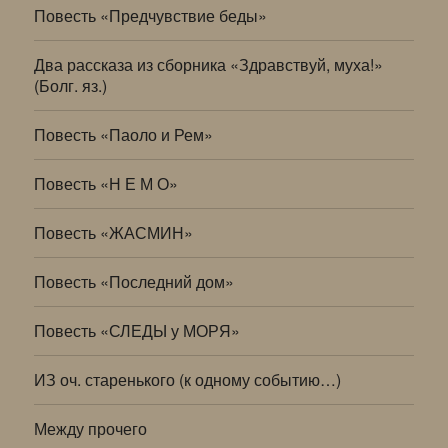
Повесть «Предчувствие беды»
Два рассказа из сборника «Здравствуй, муха!»
(Болг. яз.)
Повесть «Паоло и Рем»
Повесть «Н Е М О»
Повесть «ЖАСМИН»
Повесть «Последний дом»
Повесть «СЛЕДЫ у МОРЯ»
ИЗ оч. старенького (к одному событию…)
Между прочего