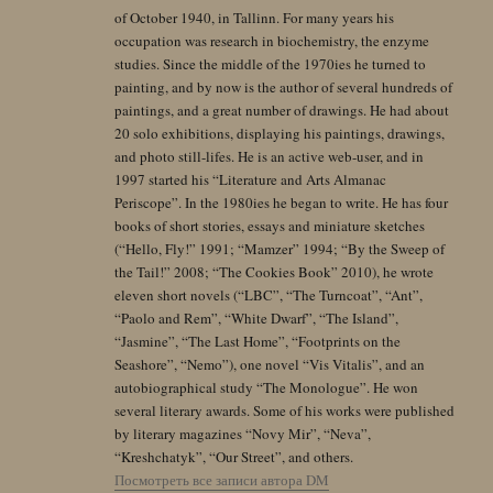
of October 1940, in Tallinn. For many years his
occupation was research in biochemistry, the enzyme
studies. Since the middle of the 1970ies he turned to
painting, and by now is the author of several hundreds of
paintings, and a great number of drawings. He had about
20 solo exhibitions, displaying his paintings, drawings,
and photo still-lifes. He is an active web-user, and in
1997 started his “Literature and Arts Almanac
Periscope”. In the 1980ies he began to write. He has four
books of short stories, essays and miniature sketches
(“Hello, Fly!” 1991; “Mamzer” 1994; “By the Sweep of
the Tail!” 2008; “The Cookies Book” 2010), he wrote
eleven short novels (“LBC”, “The Turncoat”, “Ant”,
“Paolo and Rem”, “White Dwarf”, “The Island”,
“Jasmine”, “The Last Home”, “Footprints on the
Seashore”, “Nemo”), one novel “Vis Vitalis”, and an
autobiographical study “The Monologue”. He won
several literary awards. Some of his works were published
by literary magazines “Novy Mir”, “Neva”,
“Kreshchatyk”, “Our Street”, and others.
Посмотреть все записи автора DM