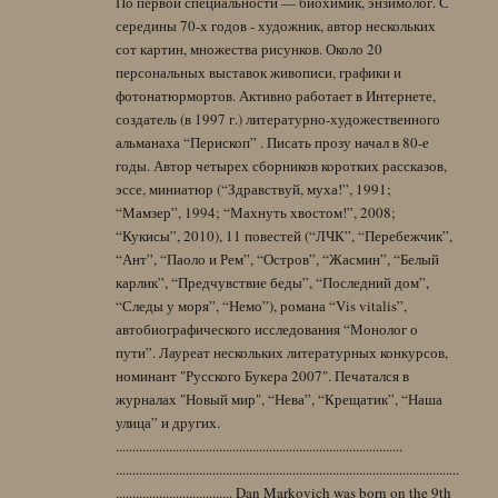
По первой специальности — биохимик, энзимолог. С
середины 70-х годов - художник, автор нескольких
сот картин, множества рисунков. Около 20
персональных выставок живописи, графики и
фотонатюрмортов. Активно работает в Интернете,
создатель (в 1997 г.) литературно-художественного
альманаха “Перископ” . Писать прозу начал в 80-е
годы. Автор четырех сборников коротких рассказов,
эссе, миниатюр (“Здравствуй, муха!”, 1991;
“Мамзер”, 1994; “Махнуть хвостом!”, 2008;
“Кукисы”, 2010), 11 повестей (“ЛЧК”, “Перебежчик”,
“Ант”, “Паоло и Рем”, “Остров”, “Жасмин”, “Белый
карлик”, “Предчувствие беды”, “Последний дом”,
“Следы у моря”, “Немо”), романа “Vis vitalis”,
автобиографического исследования “Монолог о
пути”. Лауреат нескольких литературных конкурсов,
номинант "Русского Букера 2007". Печатался в
журналах "Новый мир", “Нева”, “Крещатик”, “Наша
улица” и других.
......................................................................................
.......................................................................................................
................................... Dan Markovich was born on the 9th