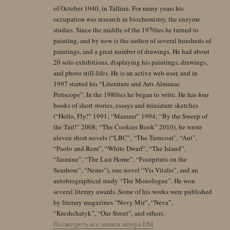
of October 1940, in Tallinn. For many years his
occupation was research in biochemistry, the enzyme
studies. Since the middle of the 1970ies he turned to
painting, and by now is the author of several hundreds of
paintings, and a great number of drawings. He had about
20 solo exhibitions, displaying his paintings, drawings,
and photo still-lifes. He is an active web-user, and in
1997 started his “Literature and Arts Almanac
Periscope”. In the 1980ies he began to write. He has four
books of short stories, essays and miniature sketches
(“Hello, Fly!” 1991; “Mamzer” 1994; “By the Sweep of
the Tail!” 2008; “The Cookies Book” 2010), he wrote
eleven short novels (“LBC”, “The Turncoat”, “Ant”,
“Paolo and Rem”, “White Dwarf”, “The Island”,
“Jasmine”, “The Last Home”, “Footprints on the
Seashore”, “Nemo”), one novel “Vis Vitalis”, and an
autobiographical study “The Monologue”. He won
several literary awards. Some of his works were published
by literary magazines “Novy Mir”, “Neva”,
“Kreshchatyk”, “Our Street”, and others.
Посмотреть все записи автора DM