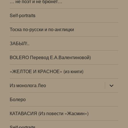
… не поэт и не брюнет…
Self-portraits
Тоска по-русски и по-англицки
ЗАБЫЛ!..
BOLERO Перевод Е.А.Валентиновой)
«ЖЕЛТОЕ И КРАСНОЕ» (из книги)
раскрыт
Из монолога Лео
дочернее
меню
Болеро
КАТАВАСИЯ (Из повести «Жасмин»)
Self-portraits