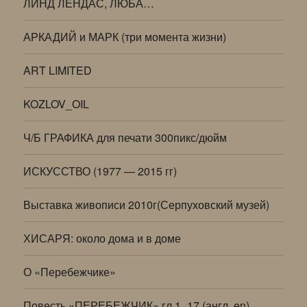
ЛИНД ЛЕНДАС, ЛЮБА…
АРКАДИЙ и МАРК (три момента жизни)
ART LIMITED
KOZLOV_OIL
Ч/Б ГРАФИКА для печати 300пикс/дюйм
ИСКУССТВО (1977 — 2015 гг)
Выставка живописи 2010г(Серпуховский музей)
ХИСАРЯ: около дома и в доме
О «Перебежчике»
Повесть «ПЕРЕБЕЖЧИК» гл.1_17 (англ. en)