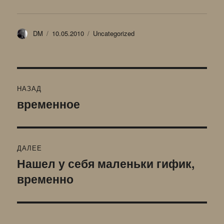
Автор
Опубликовано
Рубрики
DM
10.05.2010
Uncategorized
Навигация
НАЗАД
по
временное
Предыдущая
запись:
записям
ДАЛЕЕ
Нашел у себя маленьки гифик,
Следующая
временно
запись: