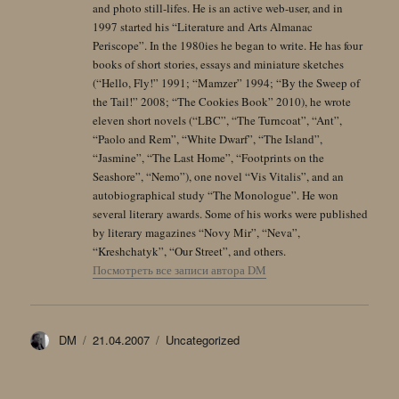
and photo still-lifes. He is an active web-user, and in
1997 started his “Literature and Arts Almanac
Periscope”. In the 1980ies he began to write. He has four
books of short stories, essays and miniature sketches
(“Hello, Fly!” 1991; “Mamzer” 1994; “By the Sweep of
the Tail!” 2008; “The Cookies Book” 2010), he wrote
eleven short novels (“LBC”, “The Turncoat”, “Ant”,
“Paolo and Rem”, “White Dwarf”, “The Island”,
“Jasmine”, “The Last Home”, “Footprints on the
Seashore”, “Nemo”), one novel “Vis Vitalis”, and an
autobiographical study “The Monologue”. He won
several literary awards. Some of his works were published
by literary magazines “Novy Mir”, “Neva”,
“Kreshchatyk”, “Our Street”, and others.
Посмотреть все записи автора DM
Автор
Опубликовано
Рубрики
DM
21.04.2007
Uncategorized