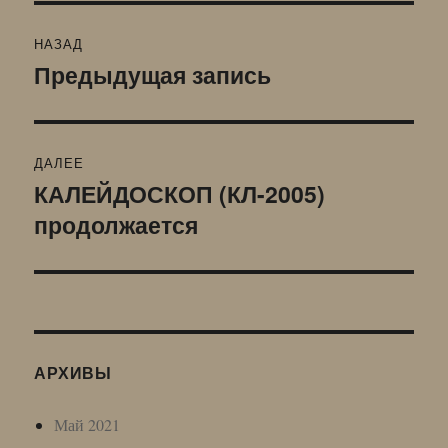
Навигация
НАЗАД
по
Предыдущая запись
Предыдущая
запись:
записям
ДАЛЕЕ
КАЛЕЙДОСКОП (КЛ-2005)
Следующая
продолжается
запись:
АРХИВЫ
Май 2021