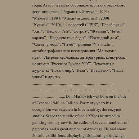
годы. Автор четырех сборников коротких рассказов,
эссе, миниатюр (“Здравствуй, муха!”, 1991;
“Мамзер”, 1994; “Махнуть хвостом!”, 2008;
“Кукисы”, 2010), 11 повестей (“ЛЧК”, “Перебежчик”,
“Ант”, “Паоло и Рем”, “Остров”, “Жасмин”, “Белый
карлик”, “Предчувствие беды”, “Последний дом”,
“Следы у моря”, “Немо”), романа “Vis vitalis”,
автобиографического исследования “Монолог о
пути”. Лауреат нескольких литературных конкурсов,
номинант "Русского Букера 2007". Печатался в
журналах "Новый мир", “Нева”, “Крещатик”, “Наша
улица” и других.
......................................................................................
.......................................................................................................
................................... Dan Markovich was born on the 9th
of October 1940, in Tallinn. For many years his
occupation was research in biochemistry, the enzyme
studies. Since the middle of the 1970ies he turned to
painting, and by now is the author of several hundreds of
paintings, and a great number of drawings. He had about
20 solo exhibitions, displaying his paintings, drawings,