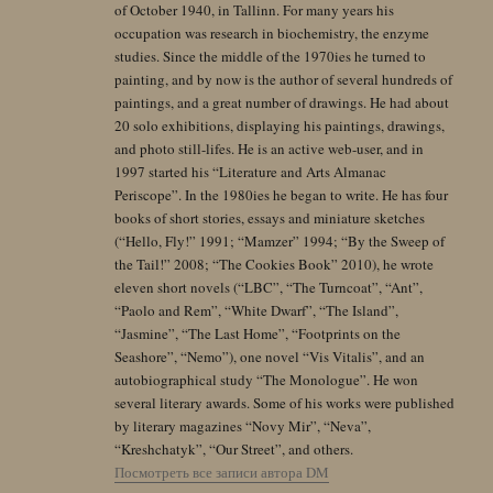
of October 1940, in Tallinn. For many years his
occupation was research in biochemistry, the enzyme
studies. Since the middle of the 1970ies he turned to
painting, and by now is the author of several hundreds of
paintings, and a great number of drawings. He had about
20 solo exhibitions, displaying his paintings, drawings,
and photo still-lifes. He is an active web-user, and in
1997 started his “Literature and Arts Almanac
Periscope”. In the 1980ies he began to write. He has four
books of short stories, essays and miniature sketches
(“Hello, Fly!” 1991; “Mamzer” 1994; “By the Sweep of
the Tail!” 2008; “The Cookies Book” 2010), he wrote
eleven short novels (“LBC”, “The Turncoat”, “Ant”,
“Paolo and Rem”, “White Dwarf”, “The Island”,
“Jasmine”, “The Last Home”, “Footprints on the
Seashore”, “Nemo”), one novel “Vis Vitalis”, and an
autobiographical study “The Monologue”. He won
several literary awards. Some of his works were published
by literary magazines “Novy Mir”, “Neva”,
“Kreshchatyk”, “Our Street”, and others.
Посмотреть все записи автора DM