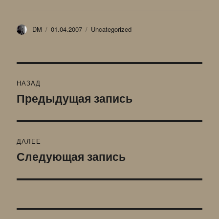
Автор
Опубликовано
Рубрики
DM
01.04.2007
Uncategorized
Навигация
НАЗАД
по
Предыдущая запись
Предыдущая
запись:
записям
ДАЛЕЕ
Следующая запись
Следующая
запись: