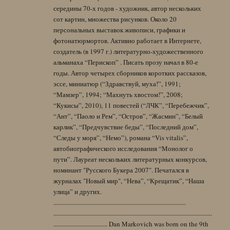
середины 70-х годов - художник, автор нескольких
сот картин, множества рисунков. Около 20
персональных выставок живописи, графики и
фотонатюрмортов. Активно работает в Интернете,
создатель (в 1997 г.) литературно-художественного
альманаха “Перископ” . Писать прозу начал в 80-е
годы. Автор четырех сборников коротких рассказов,
эссе, миниатюр (“Здравствуй, муха!”, 1991;
“Мамзер”, 1994; “Махнуть хвостом!”, 2008;
“Кукисы”, 2010), 11 повестей (“ЛЧК”, “Перебежчик”,
“Ант”, “Паоло и Рем”, “Остров”, “Жасмин”, “Белый
карлик”, “Предчувствие беды”, “Последний дом”,
“Следы у моря”, “Немо”), романа “Vis vitalis”,
автобиографического исследования “Монолог о
пути”. Лауреат нескольких литературных конкурсов,
номинант "Русского Букера 2007". Печатался в
журналах "Новый мир", “Нева”, “Крещатик”, “Наша
улица” и других.
......................................................................................
.......................................................................................................
................................... Dan Markovich was born on the 9th