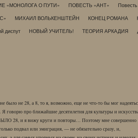
ИЕ «МОНОЛОГА О ПУТИ»
ПОВЕСТЬ «АНТ»
Повесть 
ИС»
МИХАИЛ ВОЛЬКЕНШТЕЙН
КОНЕЦ РОМАНА
й диспут
НОВЫЙ УЧИТЕЛЬ!
ТЕОРИЯ АРКАДИЯ
не было не 28, а 8, то я, возможно, еще не что-то бы мог надеятьс
Я говорю про ближайшие десятилетия для культуры и искусств
 БЫЛО 28, и я вижу круги и повторы… Поэтому мне совершенно
 только подвал или эмиграция, — не обязательно сразу, и,
всех, а для самых упорных на своем, на своих истинах и идеалах.