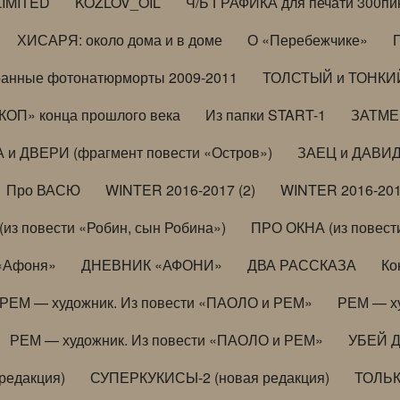
LIMITED
KOZLOV_OIL
Ч/Б ГРАФИКА для печати 300пи
ХИСАРЯ: около дома и в доме
О «Перебежчике»
анные фотонатюрморты 2009-2011
ТОЛСТЫЙ и ТОНКИЙ 
ОП» конца прошлого века
Из папки START-1
ЗАТМЕН
 и ДВЕРИ (фрагмент повести «Остров»)
ЗАЕЦ и ДАВИД 
Про ВАСЮ
WINTER 2016-2017 (2)
WINTER 2016-201
з повести «Робин, сын Робина»)
ПРО ОКНА (из повести
 «Афоня»
ДНЕВНИК «АФОНИ»
ДВА РАССКАЗА
Ко
РЕМ — художник. Из повести «ПАОЛО и РЕМ»
РЕМ — х
РЕМ — художник. Из повести «ПАОЛО и РЕМ»
УБЕЙ 
редакция)
СУПЕРКУКИСЫ-2 (новая редакция)
ТОЛЬ