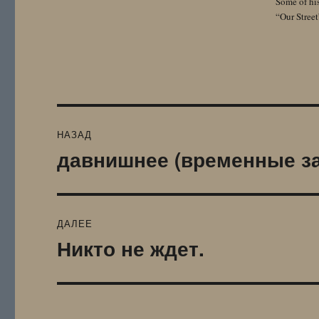
Some of hi
“Our Street
Навигация
НАЗАД
по
давнишнее (временные за
Предыдущая
запись:
записям
ДАЛЕЕ
Никто не ждет.
Следующая
запись: