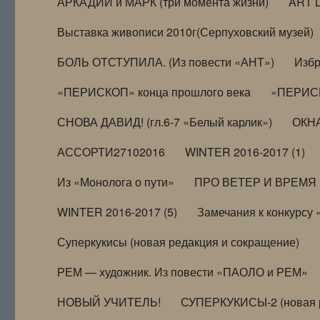
АРКАДИЙ и МАРК (три момента жизни)
ART 
Выставка живописи 2010г(Серпуховский музей)
БОЛЬ ОТСТУПИЛА. (Из повести «АНТ»)
Избр
«ПЕРИСКОП» конца прошлого века
«ПЕРИСК
СНОВА ДАВИД! (гл.6-7 «Белый карлик»)
ОКНА
АССОРТИ27102016
WINTER 2016-2017 (1)
Из «Монолога о пути»
ПРО ВЕТЕР И ВРЕМЯ (и
WINTER 2016-2017 (5)
Замечания к конкурсу
Суперкукисы (новая редакция и сокращение)
РЕМ — художник. Из повести «ПАОЛО и РЕМ»
НОВЫЙ УЧИТЕЛЬ!
СУПЕРКУКИСЫ-2 (новая 