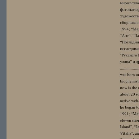
множества
фотонатюрм
художестве
сборников 
1994; “Мах
“Ант”, “Па
“Последний
исследова
"Русского 
улица” и других. 
..................
was born on
biochemistr
now is the 
about 20 so
active web-
he began to
1991; “Mam
eleven sho
Island”, “
Vitalis”, 