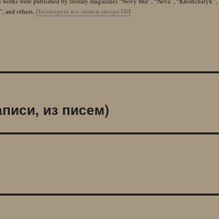
s works were published by literary magazines “Novy Mir”, “Neva”, “Kreshchatyk”,
”, and others.
Посмотреть все записи автора DM
писи, из писем)