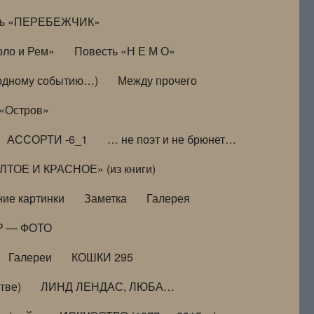
ть «ПЕРЕБЕЖЧИК»
оло и Рем»
Повесть «Н Е М О»
к одному событию…)
Между прочего
 «Остров»
АССОРТИ -6_1
… не поэт и не брюнет…
ТОЕ И КРАСНОЕ» (из книги)
ие картинки
Заметка
Галерея
Р — ФОТО
Галереи
КОШКИ 295
тве)
ЛИНД ЛЕНДАС, ЛЮБА…