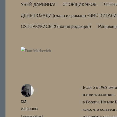
УБЕЙ ДАРВИНА!
СПОРЩИК ЯКОВ
ЧТЕН
ДЕНЬ ПОЗАДИ (глава из романа «ВИС ВИТАЛ
СУПЕРКУКИСЫ-2 (новая редакция)
Решающи
Если б в 1968-ом м
и иметь иллюзии… 
Автор
DM
в России. Но мне
Опубликовано
29.07.2009
ясно, что остается
Рубрики
Uncategorized
разумеется не для 