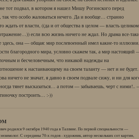
не тот подвал, в котором я нашел Мишу Рогинского перед
, так что особо жаловаться нечего. Да и вообще… странно
то ждать от власти, ((да и от общества в целом — власть целиком
отражение…)) если всю жизнь ничего не ждал. Но драма все-так
не здесь, она — общая: мир послевоенный имел какие-то иллюзии
ости благородного мира, условно скажем так, а мир настоящий 
олочным и бесчеловечным, что никакой надежды на
отношение к настаивающему на своем таланту — нет и не будет.
ова ничего не значат, я давно в своем подвале сижу, и ни для ког
иногда тянет высказаться… а потом — забываешь, черт с ними!..
тиночку построить… :-))
DM
вич родился 9 октября 1940 года в Таллине. По первой специальности —
энзимолог. С середины 70-х годов - художник, автор нескольких сот картин,