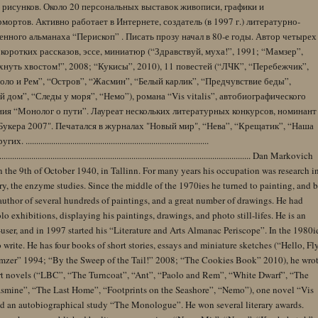
 рисунков. Около 20 персональных выставок живописи, графики и
ортов. Активно работает в Интернете, создатель (в 1997 г.) литературно-
нного альманаха “Перископ” . Писать прозу начал в 80-е годы. Автор четырех
коротких рассказов, эссе, миниатюр (“Здравствуй, муха!”, 1991; “Мамзер”,
нуть хвостом!”, 2008; “Кукисы”, 2010), 11 повестей (“ЛЧК”, “Перебежчик”,
оло и Рем”, “Остров”, “Жасмин”, “Белый карлик”, “Предчувствие беды”,
 дом”, “Следы у моря”, “Немо”), романа “Vis vitalis”, автобиографического
ния “Монолог о пути”. Лауреат нескольких литературных конкурсов, номинант
Букера 2007". Печатался в журналах "Новый мир", “Нева”, “Крещатик”, “Наша
......................................................................................
........................................................................................................................ Dan Markovich
 the 9th of October 1940, in Tallinn. For many years his occupation was research i
y, the enzyme studies. Since the middle of the 1970ies he turned to painting, and 
author of several hundreds of paintings, and a great number of drawings. He had
lo exhibitions, displaying his paintings, drawings, and photo still-lifes. He is an
user, and in 1997 started his “Literature and Arts Almanac Periscope”. In the 1980i
 write. He has four books of short stories, essays and miniature sketches (“Hello, Fl
zer” 1994; “By the Sweep of the Tail!” 2008; “The Cookies Book” 2010), he wro
rt novels (“LBC”, “The Turncoat”, “Ant”, “Paolo and Rem”, “White Dwarf”, “The
Jasmine”, “The Last Home”, “Footprints on the Seashore”, “Nemo”), one novel “Vis
and an autobiographical study “The Monologue”. He won several literary awards.