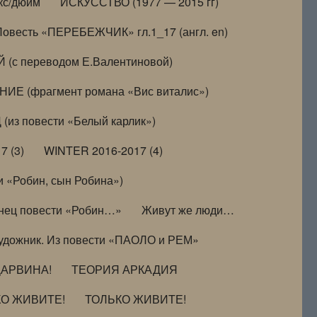
кс/дюйм
ИСКУССТВО (1977 — 2015 гг)
Повесть «ПЕРЕБЕЖЧИК» гл.1_17 (англ. en)
(с переводом Е.Валентиновой)
ИЕ (фрагмент романа «Вис виталис»)
(из повести «Белый карлик»)
7 (3)
WINTER 2016-2017 (4)
 «Робин, сын Робина»)
нец повести «Робин…»
Живут же люди…
удожник. Из повести «ПАОЛО и РЕМ»
ДАРВИНА!
ТЕОРИЯ АРКАДИЯ
КО ЖИВИТЕ!
ТОЛЬКО ЖИВИТЕ!