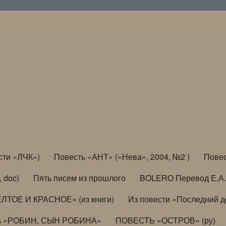
сти «ЛЧК»)
Повесть «АНТ» («Нева», 2004, №2 )
Повес
, doc)
Пять писем из прошлого
BOLERO Перевод Е.А.
ЛТОЕ И КРАСНОЕ» (из книги)
Из повести «Последний 
ь «РОБИН, СЫН РОБИНА»
ПОВЕСТЬ «ОСТРОВ» (ру)