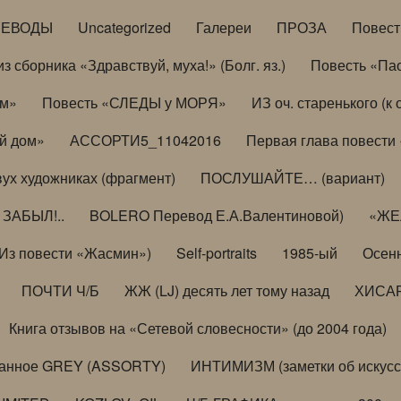
РЕВОДЫ
Uncategorized
Галереи
ПРОЗА
Повес
з сборника «Здравствуй, муха!» (Болг. яз.)
Повесть «Па
ом»
Повесть «СЛЕДЫ у МОРЯ»
ИЗ оч. старенького (
й дом»
АССОРТИ5_11042016
Первая глава повести
вух художниках (фрагмент)
ПОСЛУШАЙТЕ… (вариант)
ЗАБЫЛ!..
BOLERO Перевод Е.А.Валентиновой)
«ЖЕЛ
Из повести «Жасмин»)
Self-portraits
1985-ый
Осенн
ПОЧТИ Ч/Б
ЖЖ (LJ) десять лет тому назад
ХИСА
Книга отзывов на «Сетевой словесности» (до 2004 года)
анное GREY (ASSORTY)
ИНТИМИЗМ (заметки об искусс