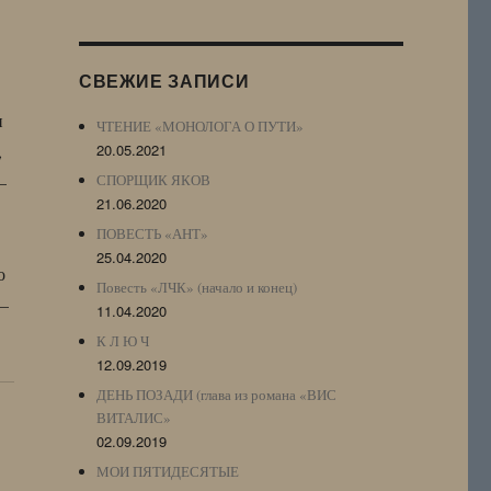
Журнала
(ЖЖ,
LJ
СВЕЖИЕ ЗАПИСИ
Archive)
и
ЧТЕНИЕ «МОНОЛОГА О ПУТИ»
,
20.05.2021
—
СПОРЩИК ЯКОВ
21.06.2020
ПОВЕСТЬ «АНТ»
25.04.2020
о
Повесть «ЛЧК» (начало и конец)
 —
11.04.2020
К Л Ю Ч
12.09.2019
ДЕНЬ ПОЗАДИ (глава из романа «ВИС
ВИТАЛИС»
02.09.2019
МОИ ПЯТИДЕСЯТЫЕ