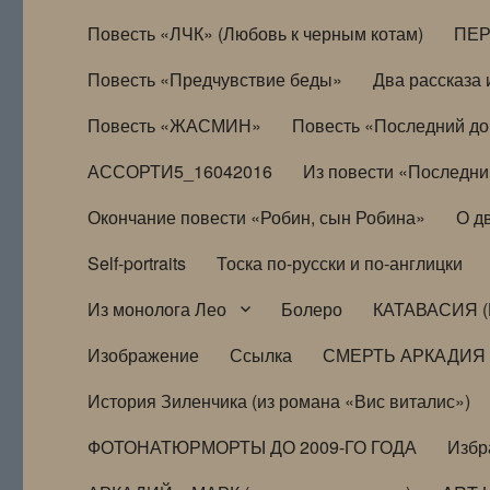
Повесть «ЛЧК» (Любовь к черным котам)
ПЕ
Повесть «Предчувствие беды»
Два рассказа и
Повесть «ЖАСМИН»
Повесть «Последний д
АССОРТИ5_16042016
Из повести «Последни
Окончание повести «Робин, сын Робина»
О д
Self-portraits
Тоска по-русски и по-англицки
Из монолога Лео
Болеро
КАТАВАСИЯ (
Изображение
Ссылка
СМЕРТЬ АРКАДИЯ
История Зиленчика (из романа «Вис виталис»)
ФОТОНАТЮРМОРТЫ ДО 2009-ГО ГОДА
Избр