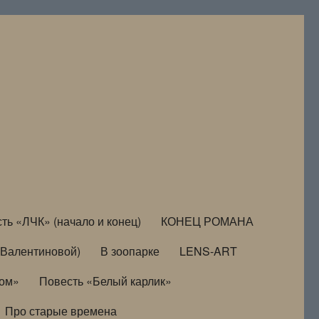
ть «ЛЧК» (начало и конец)
КОНЕЦ РОМАНА
Валентиновой)
В зоопарке
LENS-ART
дом»
Повесть «Белый карлик»
Про старые времена