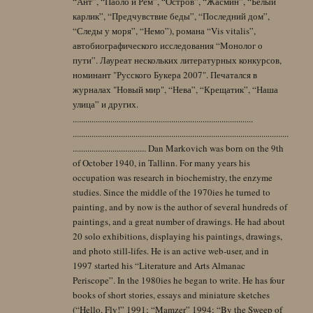
“Ант”, “Паоло и Рем”, “Остров”, “Жасмин”, “Белый
карлик”, “Предчувствие беды”, “Последний дом”,
“Следы у моря”, “Немо”), романа “Vis vitalis”,
автобиографического исследования “Монолог о
пути”. Лауреат нескольких литературных конкурсов,
номинант "Русского Букера 2007". Печатался в
журналах "Новый мир", “Нева”, “Крещатик”, “Наша
улица” и других.
......................................................................................
.......................................................................................................
................................... Dan Markovich was born on the 9th
of October 1940, in Tallinn. For many years his
occupation was research in biochemistry, the enzyme
studies. Since the middle of the 1970ies he turned to
painting, and by now is the author of several hundreds of
paintings, and a great number of drawings. He had about
20 solo exhibitions, displaying his paintings, drawings,
and photo still-lifes. He is an active web-user, and in
1997 started his “Literature and Arts Almanac
Periscope”. In the 1980ies he began to write. He has four
books of short stories, essays and miniature sketches
(“Hello, Fly!” 1991; “Mamzer” 1994; “By the Sweep of