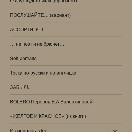
О двух художниках (фрагмент)
ПОСЛУШАЙТЕ… (вариант)
АССОРТИ -6_1
… не поэт и не брюнет…
Self-portraits
Тоска по-русски и по-англицки
ЗАБЫЛ!..
BOLERO Перевод Е.А.Валентиновой)
«ЖЕЛТОЕ И КРАСНОЕ» (из книги)
раскрыт
Из монолога Лео