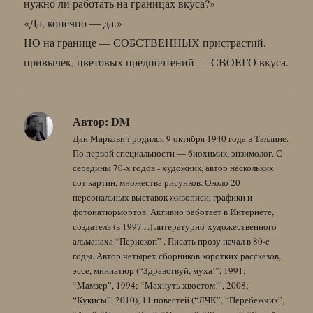
нужно ли работать на границах вкуса?»
«Да, конечно — да.»
НО на границе — СОБСТВЕННЫХ пристрастий,
привычек, цветовых предпочтений — СВОЕГО вкуса.
Автор:
DM
Дан Маркович родился 9 октября 1940 года в Таллине.
По первой специальности — биохимик, энзимолог. С
середины 70-х годов - художник, автор нескольких
сот картин, множества рисунков. Около 20
персональных выставок живописи, графики и
фотонатюрмортов. Активно работает в Интернете,
создатель (в 1997 г.) литературно-художественного
альманаха “Перископ” . Писать прозу начал в 80-е
годы. Автор четырех сборников коротких рассказов,
эссе, миниатюр (“Здравствуй, муха!”, 1991;
“Мамзер”, 1994; “Махнуть хвостом!”, 2008;
“Кукисы”, 2010), 11 повестей (“ЛЧК”, “Перебежчик”,