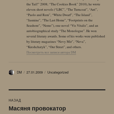
the Tail!” 2008; “The Cookies Book” 2010), he wrote
eleven short novels (“LBC”, “The Turncoat”, “Ant”,
“Paolo and Rem”, “White Dwarf”, “The Island”,
“Jasmine”, “The Last Home”, “Footprints on the
Seashore”, “Nemo”), one novel “Vis Vitalis”, and an
autobiographical study “The Monologue”. He won
several literary awards. Some of his works were published
by literary magazines “Novy Mir”, “Neva”,
“Kreshchatyk”, “Our Street”, and others.
Посмотреть все записи автора DM
Автор
Опубликовано
Рубрики
DM
27.01.2009
Uncategorized
Навигация
НАЗАД
по
Масяня провокатор
Предыдущая