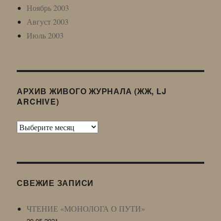
Ноябрь 2003
Август 2003
Июль 2003
АРХИВ ЖИВОГО ЖУРНАЛА (ЖЖ, LJ
ARCHIVE)
Архив
Живого
Журнала
(ЖЖ,
LJ
СВЕЖИЕ ЗАПИСИ
Archive)
ЧТЕНИЕ «МОНОЛОГА О ПУТИ»
20.05.2021