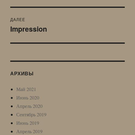
запись:
записям
ДАЛЕЕ
Impression
Следующая
запись:
АРХИВЫ
Май 2021
Июнь 2020
Апрель 2020
Сентябрь 2019
Июнь 2019
Апрель 2019