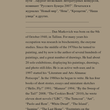
пути”. Лауреат нескольких литературных конкурсов,
номинант "Русского Букера 2007". Печатался в
журналах "Новый мир", “Нева”, “Крещатик”, “Наша
улица” и других.
......................................................................................
.......................................................................................................
................................... Dan Markovich was born on the 9th
of October 1940, in Tallinn. For many years his
occupation was research in biochemistry, the enzyme
studies. Since the middle of the 1970ies he turned to
painting, and by now is the author of several hundreds of
paintings, and a great number of drawings. He had about
20 solo exhibitions, displaying his paintings, drawings,
and photo still-lifes. He is an active web-user, and in
1997 started his “Literature and Arts Almanac
Periscope”. In the 1980ies he began to write. He has four
books of short stories, essays and miniature sketches
(“Hello, Fly!” 1991; “Mamzer” 1994; “By the Sweep of
the Tail!” 2008; “The Cookies Book” 2010), he wrote
eleven short novels (“LBC”, “The Turncoat”, “Ant”,
“Paolo and Rem”, “White Dwarf”, “The Island”,
“Jasmine”, “The Last Home”, “Footprints on the