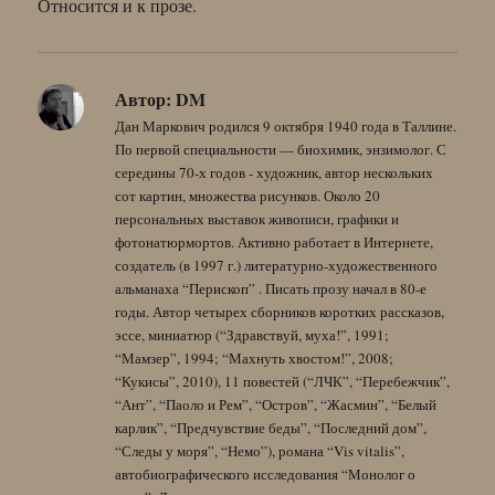
Относится и к прозе.
Автор:
DM
Дан Маркович родился 9 октября 1940 года в Таллине.
По первой специальности — биохимик, энзимолог. С
середины 70-х годов - художник, автор нескольких
сот картин, множества рисунков. Около 20
персональных выставок живописи, графики и
фотонатюрмортов. Активно работает в Интернете,
создатель (в 1997 г.) литературно-художественного
альманаха “Перископ” . Писать прозу начал в 80-е
годы. Автор четырех сборников коротких рассказов,
эссе, миниатюр (“Здравствуй, муха!”, 1991;
“Мамзер”, 1994; “Махнуть хвостом!”, 2008;
“Кукисы”, 2010), 11 повестей (“ЛЧК”, “Перебежчик”,
“Ант”, “Паоло и Рем”, “Остров”, “Жасмин”, “Белый
карлик”, “Предчувствие беды”, “Последний дом”,
“Следы у моря”, “Немо”), романа “Vis vitalis”,
автобиографического исследования “Монолог о