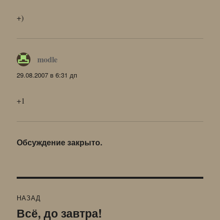
+)
modle
:
29.08.2007 в 6:31 дп
+1
Обсуждение закрыто.
Навигация
НАЗАД
по
Всё, до завтра!
Предыдущая