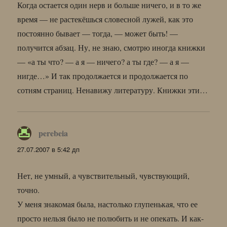
Когда остается один нерв и больше ничего, и в то же
время — не растекёшься словесной лужей, как это
постоянно бывает — тогда, — может быть! —
получится абзац. Ну, не знаю, смотрю иногда книжки
— «а ты что? — а я — ничего? а ты где? — а я —
нигде…» И так продолжается и продолжается по
сотням страниц. Ненавижу литературу. Книжки эти…
perebeia
:
27.07.2007 в 5:42 дп
Нет, не умный, а чувствительный, чувствующий,
точно.
У меня знакомая была, настолько глупенькая, что ее
просто нельзя было не полюбить и не опекать. И как-