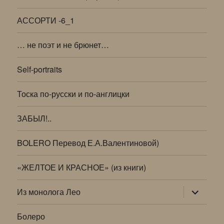
АССОРТИ -6_1
… не поэт и не брюнет…
Self-portraits
Тоска по-русски и по-англицки
ЗАБЫЛ!..
BOLERO Перевод Е.А.Валентиновой)
«ЖЕЛТОЕ И КРАСНОЕ» (из книги)
раскрыт
Из монолога Лео
дочернее
меню
Болеро