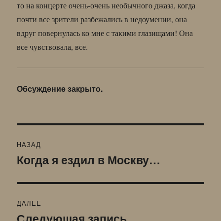
то на концерте очень-очень необычного джаза, когда
почти все зрители разбежались в недоумении, она
вдруг повернулась ко мне с такими глазищами! Она
все чувствовала, все.
Обсуждение закрыто.
Навигация
НАЗАД
по
Когда я ездил в Москву…
Предыдущая
запись:
записям
ДАЛЕЕ
Следующая запись
Следующая