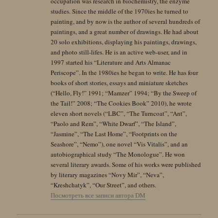
occupation was research in biochemistry, the enzyme
studies. Since the middle of the 1970ies he turned to
painting, and by now is the author of several hundreds of
paintings, and a great number of drawings. He had about
20 solo exhibitions, displaying his paintings, drawings,
and photo still-lifes. He is an active web-user, and in
1997 started his “Literature and Arts Almanac
Periscope”. In the 1980ies he began to write. He has four
books of short stories, essays and miniature sketches
(“Hello, Fly!” 1991; “Mamzer” 1994; “By the Sweep of
the Tail!” 2008; “The Cookies Book” 2010), he wrote
eleven short novels (“LBC”, “The Turncoat”, “Ant”,
“Paolo and Rem”, “White Dwarf”, “The Island”,
“Jasmine”, “The Last Home”, “Footprints on the
Seashore”, “Nemo”), one novel “Vis Vitalis”, and an
autobiographical study “The Monologue”. He won
several literary awards. Some of his works were published
by literary magazines “Novy Mir”, “Neva”,
“Kreshchatyk”, “Our Street”, and others.
Посмотреть все записи автора DM