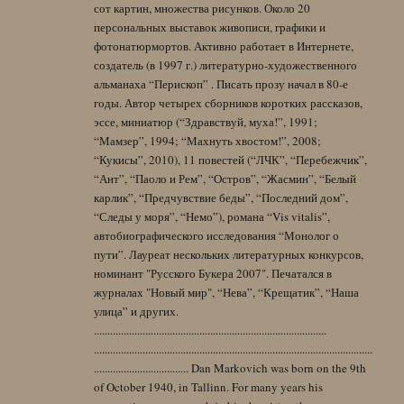
сот картин, множества рисунков. Около 20
персональных выставок живописи, графики и
фотонатюрмортов. Активно работает в Интернете,
создатель (в 1997 г.) литературно-художественного
альманаха “Перископ” . Писать прозу начал в 80-е
годы. Автор четырех сборников коротких рассказов,
эссе, миниатюр (“Здравствуй, муха!”, 1991;
“Мамзер”, 1994; “Махнуть хвостом!”, 2008;
“Кукисы”, 2010), 11 повестей (“ЛЧК”, “Перебежчик”,
“Ант”, “Паоло и Рем”, “Остров”, “Жасмин”, “Белый
карлик”, “Предчувствие беды”, “Последний дом”,
“Следы у моря”, “Немо”), романа “Vis vitalis”,
автобиографического исследования “Монолог о
пути”. Лауреат нескольких литературных конкурсов,
номинант "Русского Букера 2007". Печатался в
журналах "Новый мир", “Нева”, “Крещатик”, “Наша
улица” и других.
......................................................................................
.......................................................................................................
................................... Dan Markovich was born on the 9th
of October 1940, in Tallinn. For many years his