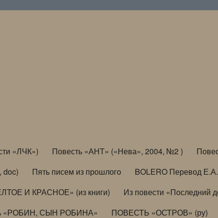
сти «ЛЧК»)
Повесть «АНТ» («Нева», 2004, №2 )
Повес
, doc)
Пять писем из прошлого
BOLERO Перевод Е.А.
ЛТОЕ И КРАСНОЕ» (из книги)
Из повести «Последний 
ь «РОБИН, СЫН РОБИНА»
ПОВЕСТЬ «ОСТРОВ» (ру)