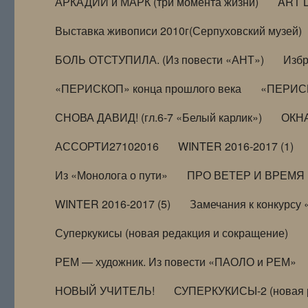
АРКАДИЙ и МАРК (три момента жизни)
ART 
Выставка живописи 2010г(Серпуховский музей)
БОЛЬ ОТСТУПИЛА. (Из повести «АНТ»)
Избр
«ПЕРИСКОП» конца прошлого века
«ПЕРИСК
СНОВА ДАВИД! (гл.6-7 «Белый карлик»)
ОКНА
АССОРТИ27102016
WINTER 2016-2017 (1)
Из «Монолога о пути»
ПРО ВЕТЕР И ВРЕМЯ (и
WINTER 2016-2017 (5)
Замечания к конкурсу
Суперкукисы (новая редакция и сокращение)
РЕМ — художник. Из повести «ПАОЛО и РЕМ»
НОВЫЙ УЧИТЕЛЬ!
СУПЕРКУКИСЫ-2 (новая 