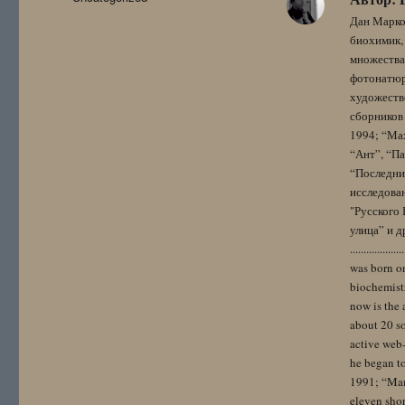
Дан Марко
биохимик, 
множества
фотонатюрм
художестве
сборников 
1994; “Мах
“Ант”, “Па
“Последний
исследова
"Русского 
улица” и других. 
..................
was born on
biochemistr
now is the 
about 20 so
active web-
he began to
1991; “Mam
eleven sho