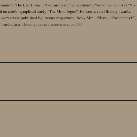
Jasmine”, “The Last Home”, “Footprints on the Seashore”, “Nemo”), one novel “Vis
and an autobiographical study “The Monologue”. He won several literary awards.
s works were published by literary magazines “Novy Mir”, “Neva”, “Kreshchatyk”,
”, and others.
Посмотреть все записи автора DM