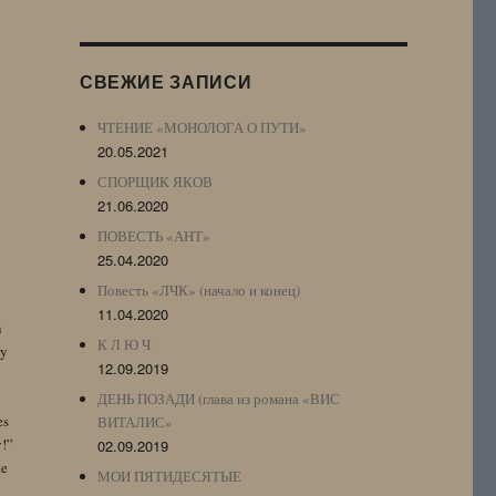
Журнала
(ЖЖ,
LJ
СВЕЖИЕ ЗАПИСИ
Archive)
ЧТЕНИЕ «МОНОЛОГА О ПУТИ»
20.05.2021
СПОРЩИК ЯКОВ
21.06.2020
ПОВЕСТЬ «АНТ»
25.04.2020
Повесть «ЛЧК» (начало и конец)
11.04.2020
n
К Л Ю Ч
by
12.09.2019
ДЕНЬ ПОЗАДИ (глава из романа «ВИС
es
ВИТАЛИС»
y!”
02.09.2019
te
МОИ ПЯТИДЕСЯТЫЕ