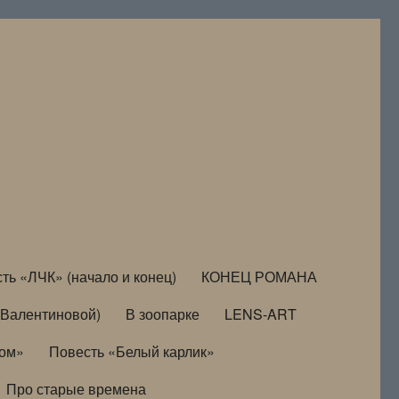
ть «ЛЧК» (начало и конец)
КОНЕЦ РОМАНА
Валентиновой)
В зоопарке
LENS-ART
дом»
Повесть «Белый карлик»
Про старые времена