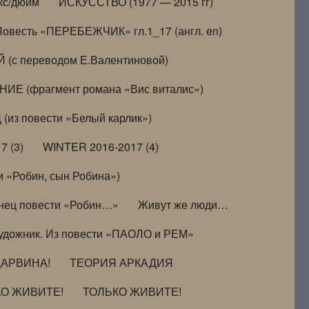
кс/дюйм
ИСКУССТВО (1977 — 2015 гг)
Повесть «ПЕРЕБЕЖЧИК» гл.1_17 (англ. en)
(с переводом Е.Валентиновой)
ИЕ (фрагмент романа «Вис виталис»)
(из повести «Белый карлик»)
7 (3)
WINTER 2016-2017 (4)
 «Робин, сын Робина»)
нец повести «Робин…»
Живут же люди…
удожник. Из повести «ПАОЛО и РЕМ»
ДАРВИНА!
ТЕОРИЯ АРКАДИЯ
КО ЖИВИТЕ!
ТОЛЬКО ЖИВИТЕ!