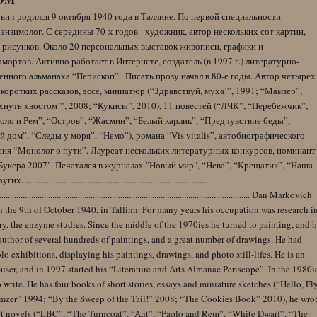
вич родился 9 октября 1940 года в Таллине. По первой специальности —
энзимолог. С середины 70-х годов - художник, автор нескольких сот картин,
 рисунков. Около 20 персональных выставок живописи, графики и
ортов. Активно работает в Интернете, создатель (в 1997 г.) литературно-
нного альманаха “Перископ” . Писать прозу начал в 80-е годы. Автор четырех
коротких рассказов, эссе, миниатюр (“Здравствуй, муха!”, 1991; “Мамзер”,
нуть хвостом!”, 2008; “Кукисы”, 2010), 11 повестей (“ЛЧК”, “Перебежчик”,
оло и Рем”, “Остров”, “Жасмин”, “Белый карлик”, “Предчувствие беды”,
 дом”, “Следы у моря”, “Немо”), романа “Vis vitalis”, автобиографического
ния “Монолог о пути”. Лауреат нескольких литературных конкурсов, номинант
Букера 2007". Печатался в журналах "Новый мир", “Нева”, “Крещатик”, “Наша
......................................................................................
........................................................................................................................ Dan Markovich
 the 9th of October 1940, in Tallinn. For many years his occupation was research i
y, the enzyme studies. Since the middle of the 1970ies he turned to painting, and 
author of several hundreds of paintings, and a great number of drawings. He had
lo exhibitions, displaying his paintings, drawings, and photo still-lifes. He is an
user, and in 1997 started his “Literature and Arts Almanac Periscope”. In the 1980i
 write. He has four books of short stories, essays and miniature sketches (“Hello, Fl
zer” 1994; “By the Sweep of the Tail!” 2008; “The Cookies Book” 2010), he wro
rt novels (“LBC”, “The Turncoat”, “Ant”, “Paolo and Rem”, “White Dwarf”, “The