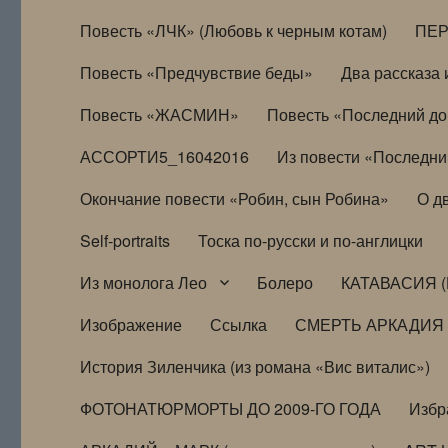
Повесть «ЛЧК» (Любовь к черным котам)
ПЕ
Повесть «Предчувствие беды»
Два рассказа и
Повесть «ЖАСМИН»
Повесть «Последний д
АССОРТИ5_16042016
Из повести «Последни
Окончание повести «Робин, сын Робина»
О д
Self-portraits
Тоска по-русски и по-англицки
Из монолога Лео
Болеро
КАТАВАСИЯ (
Изображение
Ссылка
СМЕРТЬ АРКАДИЯ
История Зиленчика (из романа «Вис виталис»)
ФОТОНАТЮРМОРТЫ ДО 2009-ГО ГОДА
Избр