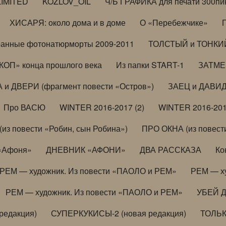
LIMITED
KOZLOV_OIL
Ч/Б ГРАФИКА для печати 300пи
ХИСАРЯ: около дома и в доме
О «Перебежчике»
анные фотонатюрморты 2009-2011
ТОЛСТЫЙ и ТОНКИЙ 
ОП» конца прошлого века
Из папки START-1
ЗАТМЕН
 и ДВЕРИ (фрагмент повести «Остров»)
ЗАЕЦ и ДАВИД 
Про ВАСЮ
WINTER 2016-2017 (2)
WINTER 2016-201
з повести «Робин, сын Робина»)
ПРО ОКНА (из повести
 «Афоня»
ДНЕВНИК «АФОНИ»
ДВА РАССКАЗА
Ко
РЕМ — художник. Из повести «ПАОЛО и РЕМ»
РЕМ — х
РЕМ — художник. Из повести «ПАОЛО и РЕМ»
УБЕЙ 
редакция)
СУПЕРКУКИСЫ-2 (новая редакция)
ТОЛЬ