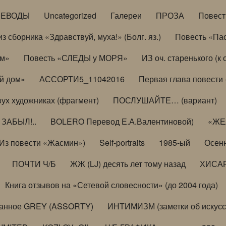
РЕВОДЫ
Uncategorized
Галереи
ПРОЗА
Повес
з сборника «Здравствуй, муха!» (Болг. яз.)
Повесть «Па
ом»
Повесть «СЛЕДЫ у МОРЯ»
ИЗ оч. старенького (
й дом»
АССОРТИ5_11042016
Первая глава повести
вух художниках (фрагмент)
ПОСЛУШАЙТЕ… (вариант)
ЗАБЫЛ!..
BOLERO Перевод Е.А.Валентиновой)
«ЖЕЛ
Из повести «Жасмин»)
Self-portraits
1985-ый
Осенн
ПОЧТИ Ч/Б
ЖЖ (LJ) десять лет тому назад
ХИСА
Книга отзывов на «Сетевой словесности» (до 2004 года)
анное GREY (ASSORTY)
ИНТИМИЗМ (заметки об искусс