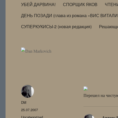
УБЕЙ ДАРВИНА!
СПОРЩИК ЯКОВ
ЧТЕН
ДЕНЬ ПОЗАДИ (глава из романа «ВИС ВИТАЛ
СУПЕРКУКИСЫ-2 (новая редакция)
Решающи
Перешел на чистую
Автор
DM
Опубликовано
25.07.2007
Рубрики
Uncategorized
Автор: