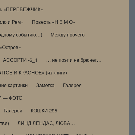
ть «ПЕРЕБЕЖЧИК»
оло и Рем»
Повесть «Н Е М О»
к одному событию…)
Между прочего
 «Остров»
АССОРТИ -6_1
… не поэт и не брюнет…
ТОЕ И КРАСНОЕ» (из книги)
ие картинки
Заметка
Галерея
Р — ФОТО
Галереи
КОШКИ 295
тве)
ЛИНД ЛЕНДАС, ЛЮБА…