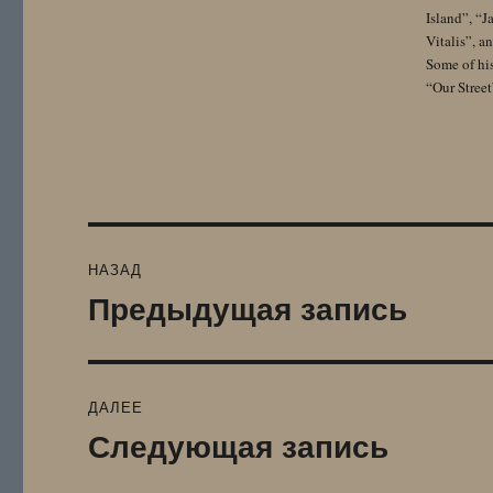
Island”, “
Vitalis”, 
Some of hi
“Our Street
Навигация
НАЗАД
по
Предыдущая запись
Предыдущая
запись:
записям
ДАЛЕЕ
Следующая запись
Следующая
запись: