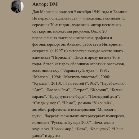
Автор:
DM
Дан Маркович родился 9 октября 1940 года в Таллине.
По первой специальности — биохимик, энзимолог. С
середины 70-х годов - художник, автор нескольких
сот картин, множества рисунков. Около 20
персональных выставок живописи, графики и
фотонатюрмортов. Активно работает в Интернете,
создатель (в 1997 г.) литературно-художественного
альманаха “Перископ” . Писать прозу начал в 80-е
годы. Автор четырех сборников коротких рассказов,
эссе, миниатюр (“Здравствуй, муха!”, 1991;
“Мамзер”, 1994; “Махнуть хвостом!”, 2008;
“Кукисы”, 2010), 11 повестей (“ЛЧК”, “Перебежчик”,
“Ант”, “Паоло и Рем”, “Остров”, “Жасмин”, “Белый
карлик”, “Предчувствие беды”, “Последний дом”,
“Следы у моря”, “Немо”), романа “Vis vitalis”,
автобиографического исследования “Монолог о
пути”. Лауреат нескольких литературных конкурсов,
номинант "Русского Букера 2007". Печатался в
журналах "Новый мир", “Нева”, “Крещатик”, “Наша
улица” и других.