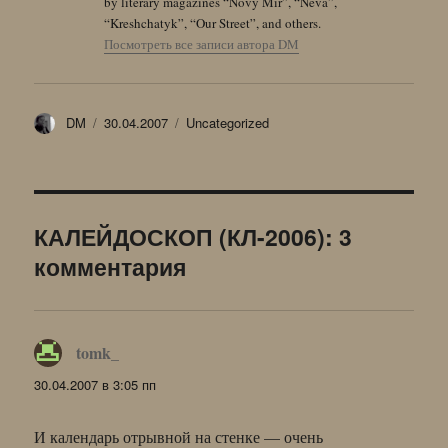
by literary magazines “Novy Mir”, “Neva”,
“Kreshchatyk”, “Our Street”, and others.
Посмотреть все записи автора DM
Автор
Опубликовано
Рубрики
DM
30.04.2007
Uncategorized
КАЛЕЙДОСКОП (КЛ-2006): 3
комментария
tomk_
:
30.04.2007 в 3:05 пп
И календарь отрывной на стенке — очень