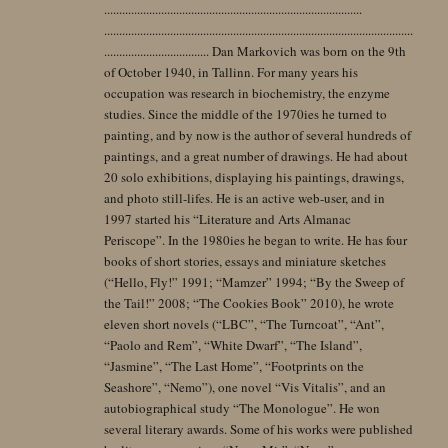
......................................................................................
.......................................................................................................
................................... Dan Markovich was born on the 9th
of October 1940, in Tallinn. For many years his
occupation was research in biochemistry, the enzyme
studies. Since the middle of the 1970ies he turned to
painting, and by now is the author of several hundreds of
paintings, and a great number of drawings. He had about
20 solo exhibitions, displaying his paintings, drawings,
and photo still-lifes. He is an active web-user, and in
1997 started his “Literature and Arts Almanac
Periscope”. In the 1980ies he began to write. He has four
books of short stories, essays and miniature sketches
(“Hello, Fly!” 1991; “Mamzer” 1994; “By the Sweep of
the Tail!” 2008; “The Cookies Book” 2010), he wrote
eleven short novels (“LBC”, “The Turncoat”, “Ant”,
“Paolo and Rem”, “White Dwarf”, “The Island”,
“Jasmine”, “The Last Home”, “Footprints on the
Seashore”, “Nemo”), one novel “Vis Vitalis”, and an
autobiographical study “The Monologue”. He won
several literary awards. Some of his works were published