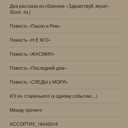
Два рассказа из сборника «Здравствуй, муха!»
(Болг. яз.)
Повесть «Паоло и Рем»
Повесть «Н Е М О»
Повесть «ЖАСМИН»
Повесть «Последний дом»
Повесть «СЛЕДЫ у МОРЯ»
ИЗ оч. старенького (к одному событию…)
Между прочего
АССОРТИ5_16042016