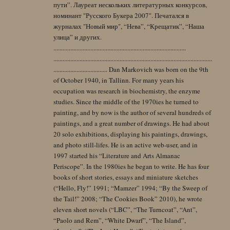
пути”. Лауреат нескольких литературных конкурсов,
номинант "Русского Букера 2007". Печатался в
журналах "Новый мир", “Нева”, “Крещатик”, “Наша
улица” и других.
......................................................................................
.......................................................................................................
................................... Dan Markovich was born on the 9th
of October 1940, in Tallinn. For many years his
occupation was research in biochemistry, the enzyme
studies. Since the middle of the 1970ies he turned to
painting, and by now is the author of several hundreds of
paintings, and a great number of drawings. He had about
20 solo exhibitions, displaying his paintings, drawings,
and photo still-lifes. He is an active web-user, and in
1997 started his “Literature and Arts Almanac
Periscope”. In the 1980ies he began to write. He has four
books of short stories, essays and miniature sketches
(“Hello, Fly!” 1991; “Mamzer” 1994; “By the Sweep of
the Tail!” 2008; “The Cookies Book” 2010), he wrote
eleven short novels (“LBC”, “The Turncoat”, “Ant”,
“Paolo and Rem”, “White Dwarf”, “The Island”,