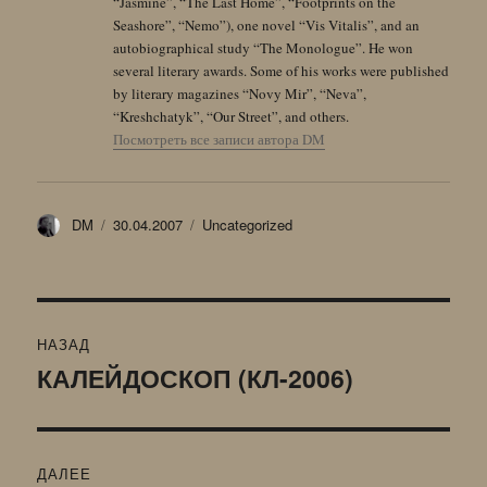
“Jasmine”, “The Last Home”, “Footprints on the
Seashore”, “Nemo”), one novel “Vis Vitalis”, and an
autobiographical study “The Monologue”. He won
several literary awards. Some of his works were published
by literary magazines “Novy Mir”, “Neva”,
“Kreshchatyk”, “Our Street”, and others.
Посмотреть все записи автора DM
Автор
Опубликовано
Рубрики
DM
30.04.2007
Uncategorized
Навигация
НАЗАД
по
КАЛЕЙДОСКОП (КЛ-2006)
Предыдущая
запись:
записям
ДАЛЕЕ