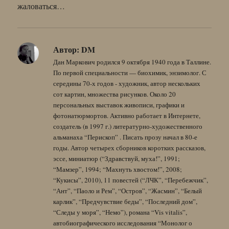
жаловаться…
Автор:
DM
Дан Маркович родился 9 октября 1940 года в Таллине.
По первой специальности — биохимик, энзимолог. С
середины 70-х годов - художник, автор нескольких
сот картин, множества рисунков. Около 20
персональных выставок живописи, графики и
фотонатюрмортов. Активно работает в Интернете,
создатель (в 1997 г.) литературно-художественного
альманаха “Перископ” . Писать прозу начал в 80-е
годы. Автор четырех сборников коротких рассказов,
эссе, миниатюр (“Здравствуй, муха!”, 1991;
“Мамзер”, 1994; “Махнуть хвостом!”, 2008;
“Кукисы”, 2010), 11 повестей (“ЛЧК”, “Перебежчик”,
“Ант”, “Паоло и Рем”, “Остров”, “Жасмин”, “Белый
карлик”, “Предчувствие беды”, “Последний дом”,
“Следы у моря”, “Немо”), романа “Vis vitalis”,
автобиографического исследования “Монолог о