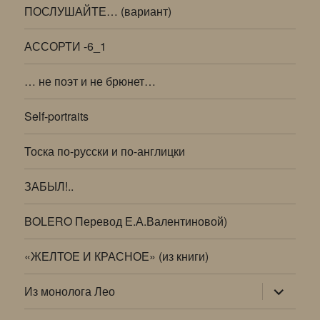
ПОСЛУШАЙТЕ… (вариант)
АССОРТИ -6_1
… не поэт и не брюнет…
Self-portraits
Тоска по-русски и по-англицки
ЗАБЫЛ!..
BOLERO Перевод Е.А.Валентиновой)
«ЖЕЛТОЕ И КРАСНОЕ» (из книги)
раскрыт
Из монолога Лео
дочернее
меню