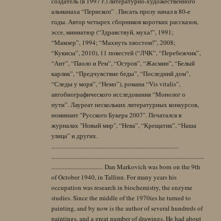
создатель (в 1997 г.) литературно-художественного
альманаха “Перископ” . Писать прозу начал в 80-е
годы. Автор четырех сборников коротких рассказов,
эссе, миниатюр (“Здравствуй, муха!”, 1991;
“Мамзер”, 1994; “Махнуть хвостом!”, 2008;
“Кукисы”, 2010), 11 повестей (“ЛЧК”, “Перебежчик”,
“Ант”, “Паоло и Рем”, “Остров”, “Жасмин”, “Белый
карлик”, “Предчувствие беды”, “Последний дом”,
“Следы у моря”, “Немо”), романа “Vis vitalis”,
автобиографического исследования “Монолог о
пути”. Лауреат нескольких литературных конкурсов,
номинант "Русского Букера 2007". Печатался в
журналах "Новый мир", “Нева”, “Крещатик”, “Наша
улица” и других.
......................................................................................
.......................................................................................................
................................... Dan Markovich was born on the 9th
of October 1940, in Tallinn. For many years his
occupation was research in biochemistry, the enzyme
studies. Since the middle of the 1970ies he turned to
painting, and by now is the author of several hundreds of
paintings, and a great number of drawings. He had about