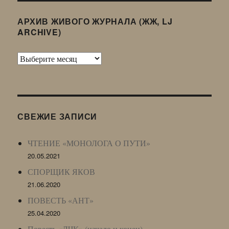
АРХИВ ЖИВОГО ЖУРНАЛА (ЖЖ, LJ
ARCHIVE)
Архив
Живого
Журнала
(ЖЖ,
LJ
СВЕЖИЕ ЗАПИСИ
Archive)
ЧТЕНИЕ «МОНОЛОГА О ПУТИ»
20.05.2021
СПОРЩИК ЯКОВ
21.06.2020
ПОВЕСТЬ «АНТ»
25.04.2020
Повесть «ЛЧК» (начало и конец)