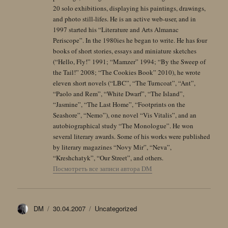
20 solo exhibitions, displaying his paintings, drawings,
and photo still-lifes. He is an active web-user, and in
1997 started his “Literature and Arts Almanac
Periscope”. In the 1980ies he began to write. He has four
books of short stories, essays and miniature sketches
(“Hello, Fly!” 1991; “Mamzer” 1994; “By the Sweep of
the Tail!” 2008; “The Cookies Book” 2010), he wrote
eleven short novels (“LBC”, “The Turncoat”, “Ant”,
“Paolo and Rem”, “White Dwarf”, “The Island”,
“Jasmine”, “The Last Home”, “Footprints on the
Seashore”, “Nemo”), one novel “Vis Vitalis”, and an
autobiographical study “The Monologue”. He won
several literary awards. Some of his works were published
by literary magazines “Novy Mir”, “Neva”,
“Kreshchatyk”, “Our Street”, and others.
Посмотреть все записи автора DM
Автор
Опубликовано
Рубрики
DM
30.04.2007
Uncategorized