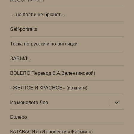
… не поэт и не брюнет…
Self-portraits
Тоска по-русски и по-англицки
ЗАБЫЛ!..
BOLERO Перевод Е.А.Валентиновой)
«ЖЕЛТОЕ И КРАСНОЕ» (из книги)
раскрыт
Из монолога Лео
дочернее
меню
Болеро
КАТАВАСИЯ (Из повести «Жасмин»)