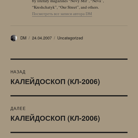
by literary magazines “Novy Mir”, “Neva”,
“Kreshchatyk”, “Our Street”, and others.
Посмотреть все записи автора DM
Автор
Опубликовано
Рубрики
DM
24.04.2007
Uncategorized
Навигация
НАЗАД
по
КАЛЕЙДОСКОП (КЛ-2006)
Предыдущая
запись:
записям
ДАЛЕЕ
КАЛЕЙДОСКОП (КЛ-2006)
Следующая
запись: