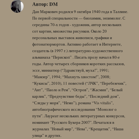
Автор:
DM
Дан Маркович родился 9 октября 1940 года в Таллине.
По первой специальности — биохимик, энзимолог. С
середины 70-х годов - художник, автор нескольких
сот картин, множества рисунков. Около 20
персональных выставок живописи, графики и
фотонатюрмортов. Активно работает в Интернете,
создатель (в 1997 г.) литературно-художественного
альманаха “Перископ” . Писать прозу начал в 80-е
годы. Автор четырех сборников коротких рассказов,
эссе, миниатюр (“Здравствуй, муха!”, 1991;
“Мамзер”, 1994; “Махнуть хвостом!”, 2008;
“Кукисы”, 2010), 11 повестей (“ЛЧК”, “Перебежчик”,
“Ант”, “Паоло и Рем”, “Остров”, “Жасмин”, “Белый
карлик”, “Предчувствие беды”, “Последний дом”,
“Следы у моря”, “Немо”), романа “Vis vitalis”,
автобиографического исследования “Монолог о
пути”. Лауреат нескольких литературных конкурсов,
номинант "Русского Букера 2007". Печатался в
журналах "Новый мир", “Нева”, “Крещатик”, “Наша
улица” и других.