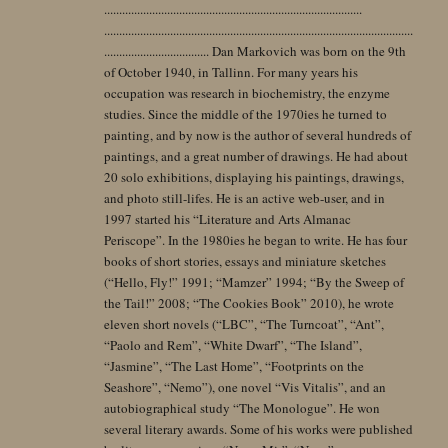
......................................................................................
.......................................................................................................
................................... Dan Markovich was born on the 9th
of October 1940, in Tallinn. For many years his
occupation was research in biochemistry, the enzyme
studies. Since the middle of the 1970ies he turned to
painting, and by now is the author of several hundreds of
paintings, and a great number of drawings. He had about
20 solo exhibitions, displaying his paintings, drawings,
and photo still-lifes. He is an active web-user, and in
1997 started his “Literature and Arts Almanac
Periscope”. In the 1980ies he began to write. He has four
books of short stories, essays and miniature sketches
(“Hello, Fly!” 1991; “Mamzer” 1994; “By the Sweep of
the Tail!” 2008; “The Cookies Book” 2010), he wrote
eleven short novels (“LBC”, “The Turncoat”, “Ant”,
“Paolo and Rem”, “White Dwarf”, “The Island”,
“Jasmine”, “The Last Home”, “Footprints on the
Seashore”, “Nemo”), one novel “Vis Vitalis”, and an
autobiographical study “The Monologue”. He won
several literary awards. Some of his works were published