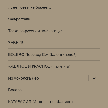
… не поэт и не брюнет…
Self-portraits
Тоска по-русски и по-англицки
ЗАБЫЛ!..
BOLERO Перевод Е.А.Валентиновой)
«ЖЕЛТОЕ И КРАСНОЕ» (из книги)
раскрыт
Из монолога Лео
дочернее
меню
Болеро
КАТАВАСИЯ (Из повести «Жасмин»)