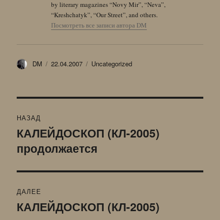
by literary magazines “Novy Mir”, “Neva”,
“Kreshchatyk”, “Our Street”, and others.
Посмотреть все записи автора DM
Автор
Опубликовано
Рубрики
DM
22.04.2007
Uncategorized
Навигация
НАЗАД
по
КАЛЕЙДОСКОП (КЛ-2005)
Предыдущая
продолжается
запись:
записям
ДАЛЕЕ
КАЛЕЙДОСКОП (КЛ-2005)
Следующая
запись: