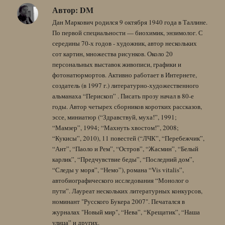
Автор:
DM
Дан Маркович родился 9 октября 1940 года в Таллине.
По первой специальности — биохимик, энзимолог. С
середины 70-х годов - художник, автор нескольких
сот картин, множества рисунков. Около 20
персональных выставок живописи, графики и
фотонатюрмортов. Активно работает в Интернете,
создатель (в 1997 г.) литературно-художественного
альманаха “Перископ” . Писать прозу начал в 80-е
годы. Автор четырех сборников коротких рассказов,
эссе, миниатюр (“Здравствуй, муха!”, 1991;
“Мамзер”, 1994; “Махнуть хвостом!”, 2008;
“Кукисы”, 2010), 11 повестей (“ЛЧК”, “Перебежчик”,
“Ант”, “Паоло и Рем”, “Остров”, “Жасмин”, “Белый
карлик”, “Предчувствие беды”, “Последний дом”,
“Следы у моря”, “Немо”), романа “Vis vitalis”,
автобиографического исследования “Монолог о
пути”. Лауреат нескольких литературных конкурсов,
номинант "Русского Букера 2007". Печатался в
журналах "Новый мир", “Нева”, “Крещатик”, “Наша
улица” и других.