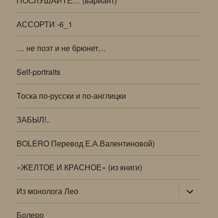
ПОСЛУШАЙТЕ… (вариант)
АССОРТИ -6_1
… не поэт и не брюнет…
Self-portraits
Тоска по-русски и по-англицки
ЗАБЫЛ!..
BOLERO Перевод Е.А.Валентиновой)
«ЖЕЛТОЕ И КРАСНОЕ» (из книги)
раскрыт
Из монолога Лео
дочернее
меню
Болеро