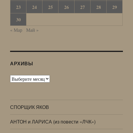
23
24
25
26
27
28
29
30
« Мар
Май »
АРХИВЫ
Архивы
СПОРЩИК ЯКОВ
АНТОН и ЛАРИСА (из повести «ЛЧК»)