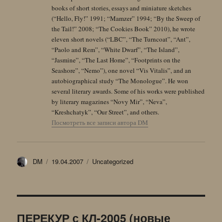
books of short stories, essays and miniature sketches
(“Hello, Fly!” 1991; “Mamzer” 1994; “By the Sweep of
the Tail!” 2008; “The Cookies Book” 2010), he wrote
eleven short novels (“LBC”, “The Turncoat”, “Ant”,
“Paolo and Rem”, “White Dwarf”, “The Island”,
“Jasmine”, “The Last Home”, “Footprints on the
Seashore”, “Nemo”), one novel “Vis Vitalis”, and an
autobiographical study “The Monologue”. He won
several literary awards. Some of his works were published
by literary magazines “Novy Mir”, “Neva”,
“Kreshchatyk”, “Our Street”, and others.
Посмотреть все записи автора DM
Автор
Опубликовано
Рубрики
DM
19.04.2007
Uncategorized
ПЕРЕКУР с КЛ-2005 (новые