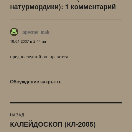
натурмордики): 1 комментарий
npocmo_mak
:
19.04.2007 в 2:44 пп
предпоследний оч. нравится
Обсуждение закрыто.
Навигация
НАЗАД
по
КАЛЕЙДОСКОП (КЛ-2005)
Предыдущая
запись: