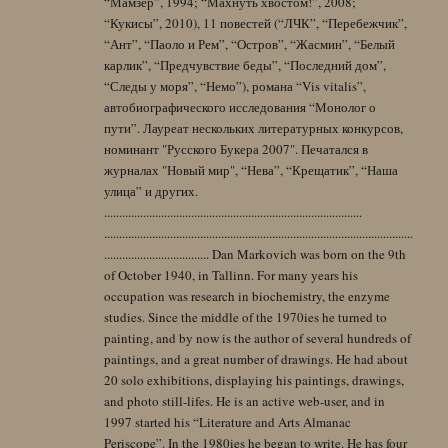
“Мамзер”, 1994; “Махнуть хвостом!”, 2008;
“Кукисы”, 2010), 11 повестей (“ЛЧК”, “Перебежчик”,
“Ант”, “Паоло и Рем”, “Остров”, “Жасмин”, “Белый
карлик”, “Предчувствие беды”, “Последний дом”,
“Следы у моря”, “Немо”), романа “Vis vitalis”,
автобиографического исследования “Монолог о
пути”. Лауреат нескольких литературных конкурсов,
номинант "Русского Букера 2007". Печатался в
журналах "Новый мир", “Нева”, “Крещатик”, “Наша
улица” и других.
......................................................................................
.......................................................................................................
................................... Dan Markovich was born on the 9th
of October 1940, in Tallinn. For many years his
occupation was research in biochemistry, the enzyme
studies. Since the middle of the 1970ies he turned to
painting, and by now is the author of several hundreds of
paintings, and a great number of drawings. He had about
20 solo exhibitions, displaying his paintings, drawings,
and photo still-lifes. He is an active web-user, and in
1997 started his “Literature and Arts Almanac
Periscope”. In the 1980ies he began to write. He has four