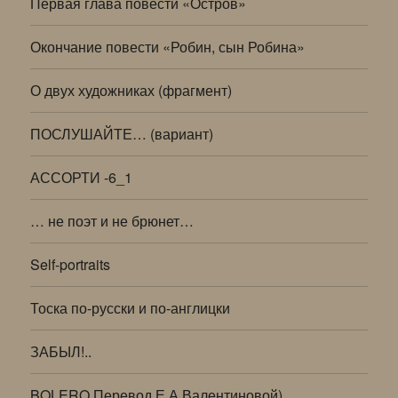
Первая глава повести «Остров»
Окончание повести «Робин, сын Робина»
О двух художниках (фрагмент)
ПОСЛУШАЙТЕ… (вариант)
АССОРТИ -6_1
… не поэт и не брюнет…
Self-portraits
Тоска по-русски и по-англицки
ЗАБЫЛ!..
BOLERO Перевод Е.А.Валентиновой)