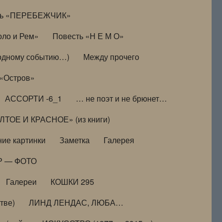
ть «ПЕРЕБЕЖЧИК»
оло и Рем»
Повесть «Н Е М О»
к одному событию…)
Между прочего
 «Остров»
АССОРТИ -6_1
… не поэт и не брюнет…
ТОЕ И КРАСНОЕ» (из книги)
ие картинки
Заметка
Галерея
Р — ФОТО
Галереи
КОШКИ 295
тве)
ЛИНД ЛЕНДАС, ЛЮБА…