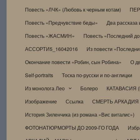
Повесть «ЛЧК» (Любовь к черным котам)
ПЕ
Повесть «Предчувствие беды»
Два рассказа и
Повесть «ЖАСМИН»
Повесть «Последний д
АССОРТИ5_16042016
Из повести «Последни
Окончание повести «Робин, сын Робина»
О д
Self-portraits
Тоска по-русски и по-англицки
Из монолога Лео
Болеро
КАТАВАСИЯ (
Изображение
Ссылка
СМЕРТЬ АРКАДИЯ
История Зиленчика (из романа «Вис виталис»)
ФОТОНАТЮРМОРТЫ ДО 2009-ГО ГОДА
Избр