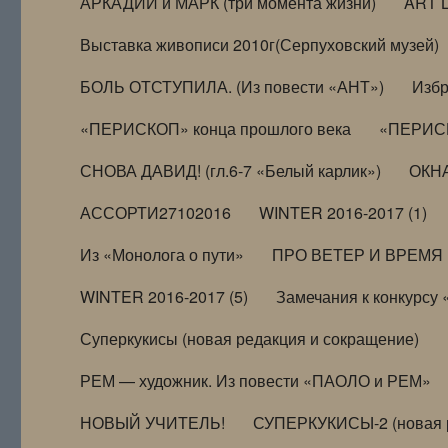
АРКАДИЙ и МАРК (три момента жизни)
ART 
Выставка живописи 2010г(Серпуховский музей)
БОЛЬ ОТСТУПИЛА. (Из повести «АНТ»)
Избр
«ПЕРИСКОП» конца прошлого века
«ПЕРИСК
СНОВА ДАВИД! (гл.6-7 «Белый карлик»)
ОКНА
АССОРТИ27102016
WINTER 2016-2017 (1)
Из «Монолога о пути»
ПРО ВЕТЕР И ВРЕМЯ (и
WINTER 2016-2017 (5)
Замечания к конкурсу
Суперкукисы (новая редакция и сокращение)
РЕМ — художник. Из повести «ПАОЛО и РЕМ»
НОВЫЙ УЧИТЕЛЬ!
СУПЕРКУКИСЫ-2 (новая 