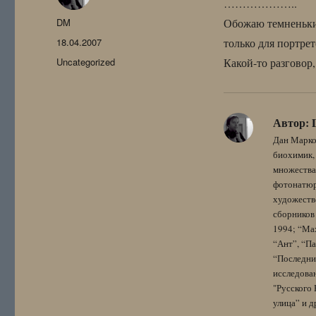
………………..
Автор
DM
Обожаю темненькие
Опубликовано
18.04.2007
только для портре
Рубрики
Uncategorized
Какой-то разговор
Автор:
Дан Марко
биохимик, 
множества
фотонатюрм
художестве
сборников 
1994; “Мах
“Ант”, “Па
“Последний
исследова
"Русского 
улица” и других. 