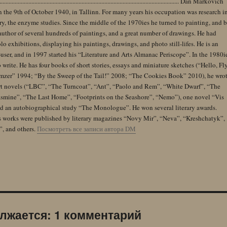
........................................................................................................................ Dan Markovich
 the 9th of October 1940, in Tallinn. For many years his occupation was research i
y, the enzyme studies. Since the middle of the 1970ies he turned to painting, and 
author of several hundreds of paintings, and a great number of drawings. He had
lo exhibitions, displaying his paintings, drawings, and photo still-lifes. He is an
user, and in 1997 started his “Literature and Arts Almanac Periscope”. In the 1980i
 write. He has four books of short stories, essays and miniature sketches (“Hello, Fl
zer” 1994; “By the Sweep of the Tail!” 2008; “The Cookies Book” 2010), he wro
rt novels (“LBC”, “The Turncoat”, “Ant”, “Paolo and Rem”, “White Dwarf”, “The
Jasmine”, “The Last Home”, “Footprints on the Seashore”, “Nemo”), one novel “Vis
and an autobiographical study “The Monologue”. He won several literary awards.
s works were published by literary magazines “Novy Mir”, “Neva”, “Kreshchatyk”,
”, and others.
Посмотреть все записи автора DM
лжается: 1 комментарий