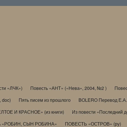
сти «ЛЧК»)
Повесть «АНТ» («Нева», 2004, №2 )
Повес
, doc)
Пять писем из прошлого
BOLERO Перевод Е.А.
ЛТОЕ И КРАСНОЕ» (из книги)
Из повести «Последний 
ь «РОБИН, СЫН РОБИНА»
ПОВЕСТЬ «ОСТРОВ» (ру)