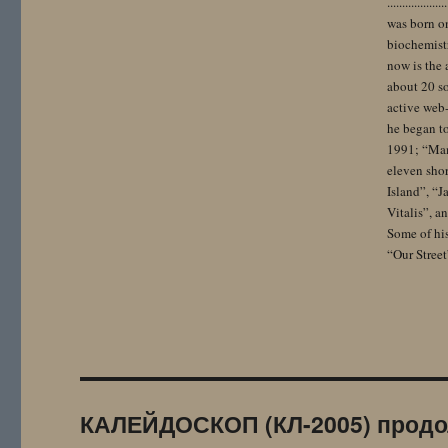
..................
was born on
biochemistr
now is the 
about 20 so
active web-
he began to
1991; “Mam
eleven sho
Island”, “
Vitalis”, 
Some of hi
“Our Street
КАЛЕЙДОСКОП (КЛ-2005) продо