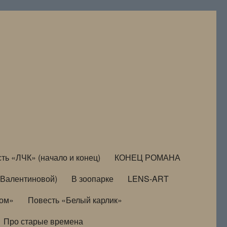
ть «ЛЧК» (начало и конец)
КОНЕЦ РОМАНА
Валентиновой)
В зоопарке
LENS-ART
дом»
Повесть «Белый карлик»
Про старые времена