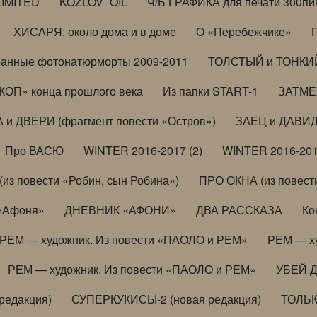
LIMITED
KOZLOV_OIL
Ч/Б ГРАФИКА для печати 300пи
ХИСАРЯ: около дома и в доме
О «Перебежчике»
анные фотонатюрморты 2009-2011
ТОЛСТЫЙ и ТОНКИЙ 
ОП» конца прошлого века
Из папки START-1
ЗАТМЕН
 и ДВЕРИ (фрагмент повести «Остров»)
ЗАЕЦ и ДАВИД 
Про ВАСЮ
WINTER 2016-2017 (2)
WINTER 2016-201
з повести «Робин, сын Робина»)
ПРО ОКНА (из повести
 «Афоня»
ДНЕВНИК «АФОНИ»
ДВА РАССКАЗА
Ко
РЕМ — художник. Из повести «ПАОЛО и РЕМ»
РЕМ — х
РЕМ — художник. Из повести «ПАОЛО и РЕМ»
УБЕЙ 
редакция)
СУПЕРКУКИСЫ-2 (новая редакция)
ТОЛЬ