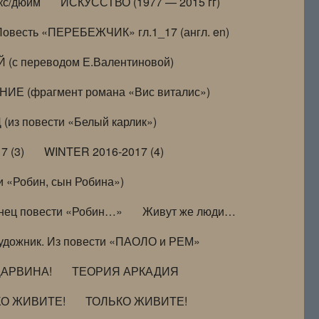
кс/дюйм
ИСКУССТВО (1977 — 2015 гг)
Повесть «ПЕРЕБЕЖЧИК» гл.1_17 (англ. en)
(с переводом Е.Валентиновой)
ИЕ (фрагмент романа «Вис виталис»)
(из повести «Белый карлик»)
7 (3)
WINTER 2016-2017 (4)
 «Робин, сын Робина»)
нец повести «Робин…»
Живут же люди…
удожник. Из повести «ПАОЛО и РЕМ»
ДАРВИНА!
ТЕОРИЯ АРКАДИЯ
КО ЖИВИТЕ!
ТОЛЬКО ЖИВИТЕ!