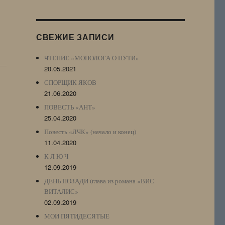
Журнала
(ЖЖ,
LJ
СВЕЖИЕ ЗАПИСИ
Archive)
ЧТЕНИЕ «МОНОЛОГА О ПУТИ»
20.05.2021
СПОРЩИК ЯКОВ
21.06.2020
ПОВЕСТЬ «АНТ»
25.04.2020
Повесть «ЛЧК» (начало и конец)
11.04.2020
К Л Ю Ч
12.09.2019
ДЕНЬ ПОЗАДИ (глава из романа «ВИС
ВИТАЛИС»
02.09.2019
МОИ ПЯТИДЕСЯТЫЕ