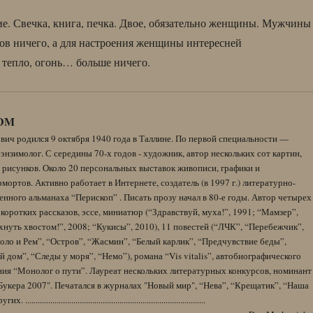
. Свечка, книга, печка. Двое, обязательно женщины. Мужчины
тов ничего, а для настроения женщины интересней
, тепло, огонь… больше ничего.
DM
вич родился 9 октября 1940 года в Таллине. По первой специальности —
энзимолог. С середины 70-х годов - художник, автор нескольких сот картин,
 рисунков. Около 20 персональных выставок живописи, графики и
ортов. Активно работает в Интернете, создатель (в 1997 г.) литературно-
нного альманаха “Перископ” . Писать прозу начал в 80-е годы. Автор четырех
коротких рассказов, эссе, миниатюр (“Здравствуй, муха!”, 1991; “Мамзер”,
нуть хвостом!”, 2008; “Кукисы”, 2010), 11 повестей (“ЛЧК”, “Перебежчик”,
оло и Рем”, “Остров”, “Жасмин”, “Белый карлик”, “Предчувствие беды”,
 дом”, “Следы у моря”, “Немо”), романа “Vis vitalis”, автобиографического
ния “Монолог о пути”. Лауреат нескольких литературных конкурсов, номинант
Букера 2007". Печатался в журналах "Новый мир", “Нева”, “Крещатик”, “Наша
......................................................................................