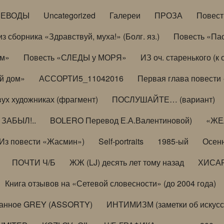
РЕВОДЫ
Uncategorized
Галереи
ПРОЗА
Повес
з сборника «Здравствуй, муха!» (Болг. яз.)
Повесть «Па
ом»
Повесть «СЛЕДЫ у МОРЯ»
ИЗ оч. старенького (
й дом»
АССОРТИ5_11042016
Первая глава повести
вух художниках (фрагмент)
ПОСЛУШАЙТЕ… (вариант)
ЗАБЫЛ!..
BOLERO Перевод Е.А.Валентиновой)
«ЖЕЛ
Из повести «Жасмин»)
Self-portraits
1985-ый
Осенн
ПОЧТИ Ч/Б
ЖЖ (LJ) десять лет тому назад
ХИСА
Книга отзывов на «Сетевой словесности» (до 2004 года)
анное GREY (ASSORTY)
ИНТИМИЗМ (заметки об искусс