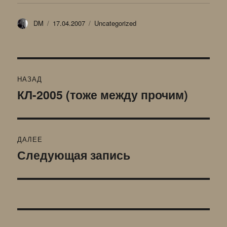
Автор
Опубликовано
Рубрики
DM
17.04.2007
Uncategorized
Навигация
НАЗАД
по
КЛ-2005 (тоже между прочим)
Предыдущая
запись:
записям
ДАЛЕЕ
Следующая запись
Следующая
запись: