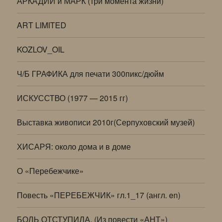
АРКАДИЙ и МАРК (три момента жизни)
ART LIMITED
KOZLOV_OIL
Ч/Б ГРАФИКА для печати 300пикс/дюйм
ИСКУССТВО (1977 — 2015 гг)
Выставка живописи 2010г(Серпуховский музей)
ХИСАРЯ: около дома и в доме
О «Перебежчике»
Повесть «ПЕРЕБЕЖЧИК» гл.1_17 (англ. en)
БОЛЬ ОТСТУПИЛА. (Из повести «АНТ»)