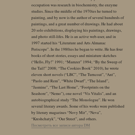
occupation was research in biochemistry, the enzyme
studies. Since the middle of the 1970ies he turned to
painting, and by now is the author of several hundreds of
paintings, and a great number of drawings. He had about
20 solo exhibitions, displaying his paintings, drawings,
and photo still-lifes. He is an active web-user, and in
1997 started his “Literature and Arts Almanac
Periscope”. In the 1980ies he began to write. He has four
books of short stories, essays and miniature sketches
(“Hello, Fly!” 1991; “Mamzer” 1994; “By the Sweep of
the Tail!” 2008; “The Cookies Book” 2010), he wrote
eleven short novels (“LBC”, “The Turncoat”, “Ant”,
“Paolo and Rem”, “White Dwarf”, “The Island”,
“Jasmine”, “The Last Home”, “Footprints on the
Seashore”, “Nemo”), one novel “Vis Vitalis”, and an
autobiographical study “The Monologue”. He won
several literary awards. Some of his works were published
by literary magazines “Novy Mir”, “Neva”,
“Kreshchatyk”, “Our Street”, and others.
Посмотреть все записи автора DM