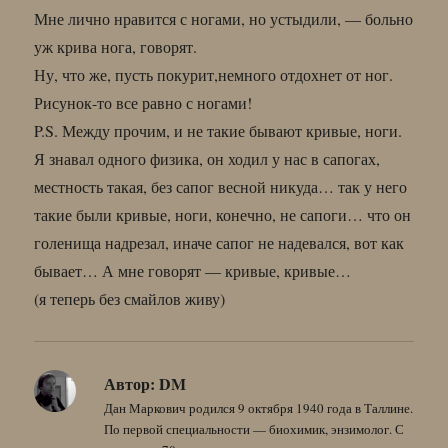
Мне лично нравится с ногами, но устыдили, — больно
уж крива нога, говорят.
Ну, что же, пусть покурит,немного отдохнет от ног.
Рисунок-то все равно с ногами!
P.S. Между прочим, и не такие бывают кривые, ноги.
Я знавал одного физика, он ходил у нас в сапогах,
местность такая, без сапог весной никуда… так у него
такие были кривые, ноги, конечно, не сапоги… что он
голенища надрезал, иначе сапог не надевался, вот как
бывает… А мне говорят — кривые, кривые…
(я теперь без смайлов живу)
Автор:
DM
Дан Маркович родился 9 октября 1940 года в Таллине.
По первой специальности — биохимик, энзимолог. С