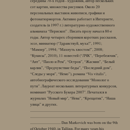
середины 70-х годов - художник, автор нескольких
сот картин, множества рисунков. Около 20
персональных выставок живописи, графики и
фотонатюрмортов. Активно работает в Интернете,
создатель (в 1997 г.) литературно-художественного
альманаха “Перископ” . Писать прозу начал в 80-е
годы. Автор четырех сборников коротких рассказов,
эссе, миниатюр (“Здравствуй, муха!”, 1991;
“Мамзер”, 1994; “Махнуть хвостом!”, 2008;
“Кукисы”, 2010), 11 повестей (“ЛЧК”, “Перебежчик”,
“Ант”, “Паоло и Рем”, “Остров”, “Жасмин”, “Белый
карлик”, “Предчувствие беды”, “Последний дом”,
“Следы у моря”, “Немо”), романа “Vis vitalis”,
автобиографического исследования “Монолог о
пути”. Лауреат нескольких литературных конкурсов,
номинант "Русского Букера 2007". Печатался в
журналах "Новый мир", “Нева”, “Крещатик”, “Наша
улица” и других.
......................................................................................
.......................................................................................................
................................... Dan Markovich was born on the 9th
of October 1940, in Tallinn. For many years his