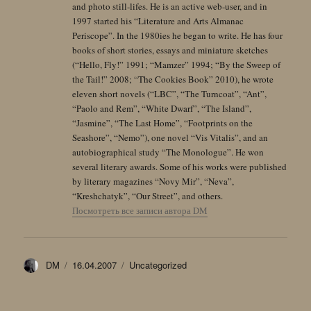
and photo still-lifes. He is an active web-user, and in
1997 started his “Literature and Arts Almanac
Periscope”. In the 1980ies he began to write. He has four
books of short stories, essays and miniature sketches
(“Hello, Fly!” 1991; “Mamzer” 1994; “By the Sweep of
the Tail!” 2008; “The Cookies Book” 2010), he wrote
eleven short novels (“LBC”, “The Turncoat”, “Ant”,
“Paolo and Rem”, “White Dwarf”, “The Island”,
“Jasmine”, “The Last Home”, “Footprints on the
Seashore”, “Nemo”), one novel “Vis Vitalis”, and an
autobiographical study “The Monologue”. He won
several literary awards. Some of his works were published
by literary magazines “Novy Mir”, “Neva”,
“Kreshchatyk”, “Our Street”, and others.
Посмотреть все записи автора DM
Автор
Опубликовано
Рубрики
DM
16.04.2007
Uncategorized