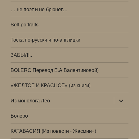
… не поэт и не брюнет…
Self-portraits
Тоска по-русски и по-англицки
ЗАБЫЛ!..
BOLERO Перевод Е.А.Валентиновой)
«ЖЕЛТОЕ И КРАСНОЕ» (из книги)
раскрыт
Из монолога Лео
дочернее
меню
Болеро
КАТАВАСИЯ (Из повести «Жасмин»)