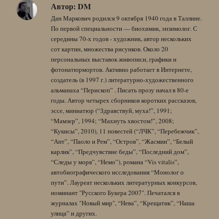
Автор:
DM
Дан Маркович родился 9 октября 1940 года в Таллине.
По первой специальности — биохимик, энзимолог. С
середины 70-х годов - художник, автор нескольких
сот картин, множества рисунков. Около 20
персональных выставок живописи, графики и
фотонатюрмортов. Активно работает в Интернете,
создатель (в 1997 г.) литературно-художественного
альманаха “Перископ” . Писать прозу начал в 80-е
годы. Автор четырех сборников коротких рассказов,
эссе, миниатюр (“Здравствуй, муха!”, 1991;
“Мамзер”, 1994; “Махнуть хвостом!”, 2008;
“Кукисы”, 2010), 11 повестей (“ЛЧК”, “Перебежчик”,
“Ант”, “Паоло и Рем”, “Остров”, “Жасмин”, “Белый
карлик”, “Предчувствие беды”, “Последний дом”,
“Следы у моря”, “Немо”), романа “Vis vitalis”,
автобиографического исследования “Монолог о
пути”. Лауреат нескольких литературных конкурсов,
номинант "Русского Букера 2007". Печатался в
журналах "Новый мир", “Нева”, “Крещатик”, “Наша
улица” и других.