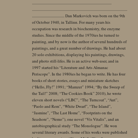
......................................................................................
.......................................................................................................
................................... Dan Markovich was born on the 9th
of October 1940, in Tallinn. For many years his
occupation was research in biochemistry, the enzyme
studies. Since the middle of the 1970ies he turned to
painting, and by now is the author of several hundreds of
paintings, and a great number of drawings. He had about
20 solo exhibitions, displaying his paintings, drawings,
and photo still-lifes. He is an active web-user, and in
1997 started his “Literature and Arts Almanac
Periscope”. In the 1980ies he began to write. He has four
books of short stories, essays and miniature sketches
(“Hello, Fly!” 1991; “Mamzer” 1994; “By the Sweep of
the Tail!” 2008; “The Cookies Book” 2010), he wrote
eleven short novels (“LBC”, “The Turncoat”, “Ant”,
“Paolo and Rem”, “White Dwarf”, “The Island”,
“Jasmine”, “The Last Home”, “Footprints on the
Seashore”, “Nemo”), one novel “Vis Vitalis”, and an
autobiographical study “The Monologue”. He won
several literary awards. Some of his works were published