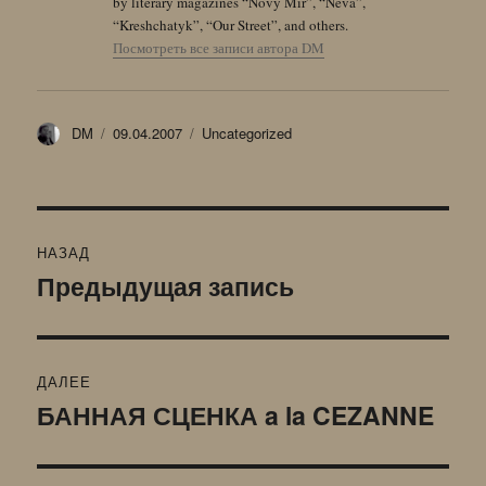
by literary magazines “Novy Mir”, “Neva”,
“Kreshchatyk”, “Our Street”, and others.
Посмотреть все записи автора DM
Автор
Опубликовано
Рубрики
DM
09.04.2007
Uncategorized
Навигация
НАЗАД
по
Предыдущая запись
Предыдущая
запись:
записям
ДАЛЕЕ
БАННАЯ СЦЕНКА a la CEZANNE
Следующая
запись: