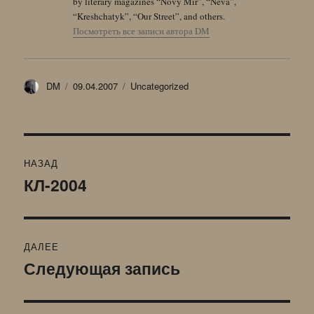
by literary magazines “Novy Mir”, “Neva”,
“Kreshchatyk”, “Our Street”, and others.
Посмотреть все записи автора DM
Автор
Опубликовано
Рубрики
DM
09.04.2007
Uncategorized
Навигация
НАЗАД
по
КЛ-2004
Предыдущая
запись:
записям
ДАЛЕЕ
Следующая запись
Следующая
запись: