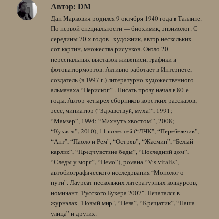
Автор:
DM
Дан Маркович родился 9 октября 1940 года в Таллине.
По первой специальности — биохимик, энзимолог. С
середины 70-х годов - художник, автор нескольких
сот картин, множества рисунков. Около 20
персональных выставок живописи, графики и
фотонатюрмортов. Активно работает в Интернете,
создатель (в 1997 г.) литературно-художественного
альманаха “Перископ” . Писать прозу начал в 80-е
годы. Автор четырех сборников коротких рассказов,
эссе, миниатюр (“Здравствуй, муха!”, 1991;
“Мамзер”, 1994; “Махнуть хвостом!”, 2008;
“Кукисы”, 2010), 11 повестей (“ЛЧК”, “Перебежчик”,
“Ант”, “Паоло и Рем”, “Остров”, “Жасмин”, “Белый
карлик”, “Предчувствие беды”, “Последний дом”,
“Следы у моря”, “Немо”), романа “Vis vitalis”,
автобиографического исследования “Монолог о
пути”. Лауреат нескольких литературных конкурсов,
номинант "Русского Букера 2007". Печатался в
журналах "Новый мир", “Нева”, “Крещатик”, “Наша
улица” и других.