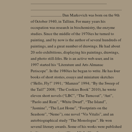
......................................................................................
.......................................................................................................
................................... Dan Markovich was born on the 9th
of October 1940, in Tallinn. For many years his
occupation was research in biochemistry, the enzyme
studies. Since the middle of the 1970ies he turned to
painting, and by now is the author of several hundreds of
paintings, and a great number of drawings. He had about
20 solo exhibitions, displaying his paintings, drawings,
and photo still-lifes. He is an active web-user, and in
1997 started his “Literature and Arts Almanac
Periscope”. In the 1980ies he began to write. He has four
books of short stories, essays and miniature sketches
(“Hello, Fly!” 1991; “Mamzer” 1994; “By the Sweep of
the Tail!” 2008; “The Cookies Book” 2010), he wrote
eleven short novels (“LBC”, “The Turncoat”, “Ant”,
“Paolo and Rem”, “White Dwarf”, “The Island”,
“Jasmine”, “The Last Home”, “Footprints on the
Seashore”, “Nemo”), one novel “Vis Vitalis”, and an
autobiographical study “The Monologue”. He won
several literary awards. Some of his works were published