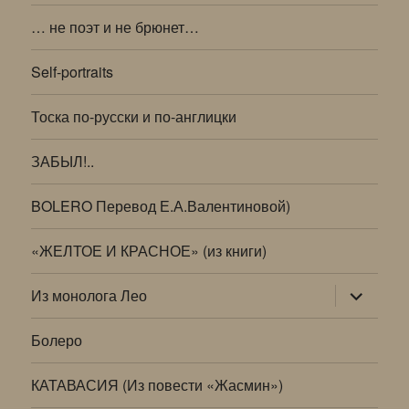
… не поэт и не брюнет…
Self-portraits
Тоска по-русски и по-англицки
ЗАБЫЛ!..
BOLERO Перевод Е.А.Валентиновой)
«ЖЕЛТОЕ И КРАСНОЕ» (из книги)
раскрыт
Из монолога Лео
дочернее
меню
Болеро
КАТАВАСИЯ (Из повести «Жасмин»)