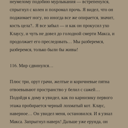
неумелому подобию мурлыкания — встрепенулся,
спрыгнул с колен и похромал прочь. Я видел, что он
поджимает ногу, но иногда все же опирается, значит,
кость цела?.. Я все забыл — и как он прокусил ухо
Клаусу, и чуть не довел до голодной смерти Макса, и
продолжает его преследовать… Мы разберемся,
разберемся, только были бы живы!
116. Мир сдвинулся…
Плюс три, орут грачи, желтые и коричневые пятна
отвоевывают пространство у белил с сажей…
Подойдя к дому я увидел, как по карнизику первого
этажа пробирается черный лохматый кот. Клаус,
наверное… Он увидел меня, остановился. И я узнал
Макса. Запрыгнул наверх! Дальше уже ерунда, он