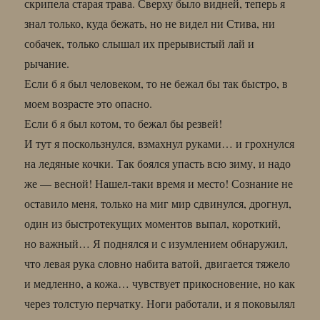
скрипела старая трава. Сверху было видней, теперь я
знал только, куда бежать, но не видел ни Стива, ни
собачек, только слышал их прерывистый лай и
рычание.
Если б я был человеком, то не бежал бы так быстро, в
моем возрасте это опасно.
Если б я был котом, то бежал бы резвей!
И тут я поскользнулся, взмахнул руками… и грохнулся
на ледяные кочки. Так боялся упасть всю зиму, и надо
же — весной! Нашел-таки время и место! Сознание не
оставило меня, только на миг мир сдвинулся, дрогнул,
один из быстротекущих моментов выпал, короткий,
но важный… Я поднялся и с изумлением обнаружил,
что левая рука словно набита ватой, двигается тяжело
и медленно, а кожа… чувствует прикосновение, но как
через толстую перчатку. Ноги работали, и я поковылял