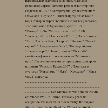
персональных выставок живописи, графики и
фотонатюрмортов. Активно работает в Интернете,
создатель (в 1997 г.) литературно-художественного
альманаха “Перископ” . Писать прозу начал в 80-е
годы. Автор четырех сборников коротких рассказов,
эссе, миниатюр (“Здравствуй, муха!”, 1991;
“Мамзер”, 1994; “Махнуть хвостом!”, 2008;
“Кукисы”, 2010), 11 повестей (“ЛЧК”, “Перебежчик”,
“Ант”, “Паоло и Рем”, “Остров”, “Жасмин”, “Белый
карлик”, “Предчувствие беды”, “Последний дом”,
“Следы у моря”, “Немо”), романа “Vis vitalis”,
автобиографического исследования “Монолог о
пути”. Лауреат нескольких литературных конкурсов,
номинант "Русского Букера 2007". Печатался в
журналах "Новый мир", “Нева”, “Крещатик”, “Наша
улица” и других.
......................................................................................
.......................................................................................................
................................... Dan Markovich was born on the 9th
of October 1940, in Tallinn. For many years his
occupation was research in biochemistry, the enzyme
studies. Since the middle of the 1970ies he turned to