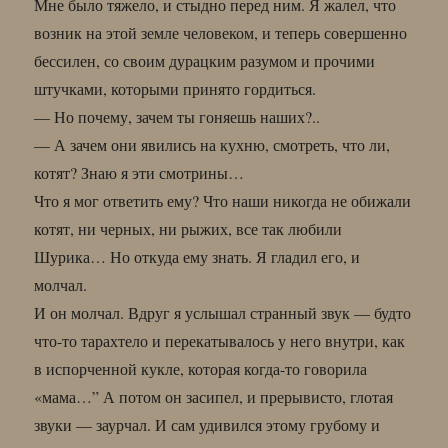
Мне было тяжело, и стыдно перед ним. Я жалел, что
возник на этой земле человеком, и теперь совершенно
бессилен, со своим дурацким разумом и прочими
штучками, которыми принято гордиться.
— Но почему, зачем ты гоняешь наших?..
— А зачем они явились на кухню, смотреть, что ли,
котят? Знаю я эти смотрины…
Что я мог ответить ему? Что наши никогда не обижали
котят, ни черных, ни рыжих, все так любили
Шурика… Но откуда ему знать. Я гладил его, и
молчал.
И он молчал. Вдруг я услышал странный звук — будто
что-то тарахтело и перекатывалось у него внутри, как
в испорченной кукле, которая когда-то говорила
«мама…” А потом он засипел, и прерывисто, глотая
звуки — заурчал. И сам удивился этому грубому и