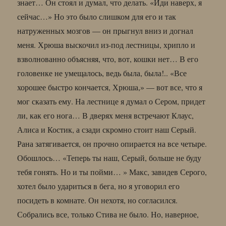
знает… Он стоял и думал, что делать. «Иди наверх, я
сейчас…» Но это было слишком для его и так
натруженных мозгов — он прыгнул вниз и догнал
меня. Хрюша выскочил из-под лестницы, хрипло и
взволнованно объясняя, что, вот, кошки нет… В его
головенке не умещалось, ведь была, была!.. «Все
хорошее быстро кончается, Хрюша,» — вот все, что я
мог сказать ему. На лестнице я думал о Сером, придет
ли, как его нога… В дверях меня встречают Клаус,
Алиса и Костик, а сзади скромно стоит наш Серый.
Рана затягивается, он прочно опирается на все четыре.
Обошлось… «Теперь ты наш, Серый, больше не буду
тебя гонять. Но и ты пойми… » Макс, завидев Серого,
хотел было удариться в бега, но я уговорил его
посидеть в комнате. Он нехотя, но согласился.
Собрались все, только Стива не было. Но, наверное,