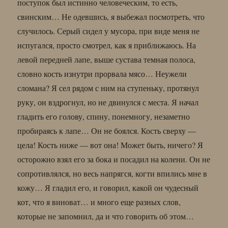
поступок был истинно человеческим, то есть,
свинским… Не одевшись, я выбежал посмотреть, что
случилось. Серый сидел у мусора, при виде меня не
испугался, просто смотрел, как я приближаюсь. На
левой передней лапе, выше сустава темная полоса,
словно кость изнутри прорвала мясо… Неужели
сломана? Я сел рядом с ним на ступеньку, протянул
руку, он вздрогнул, но не двинулся с места. Я начал
гладить его голову, спину, понемногу, незаметно
пробираясь к лапе… Он не боялся. Кость сверху —
цела! Кость ниже — вот она! Может быть, ничего? Я
осторожно взял его за бока и посадил на колени. Он не
сопротивлялся, но весь напрягся, когти впились мне в
кожу… Я гладил его, и говорил, какой он чудесный
кот, что я виноват… и много еще разных слов,
которые не запомнил, да и что говорить об этом…