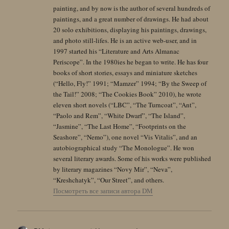
painting, and by now is the author of several hundreds of
paintings, and a great number of drawings. He had about
20 solo exhibitions, displaying his paintings, drawings,
and photo still-lifes. He is an active web-user, and in
1997 started his “Literature and Arts Almanac
Periscope”. In the 1980ies he began to write. He has four
books of short stories, essays and miniature sketches
(“Hello, Fly!” 1991; “Mamzer” 1994; “By the Sweep of
the Tail!” 2008; “The Cookies Book” 2010), he wrote
eleven short novels (“LBC”, “The Turncoat”, “Ant”,
“Paolo and Rem”, “White Dwarf”, “The Island”,
“Jasmine”, “The Last Home”, “Footprints on the
Seashore”, “Nemo”), one novel “Vis Vitalis”, and an
autobiographical study “The Monologue”. He won
several literary awards. Some of his works were published
by literary magazines “Novy Mir”, “Neva”,
“Kreshchatyk”, “Our Street”, and others.
Посмотреть все записи автора DM