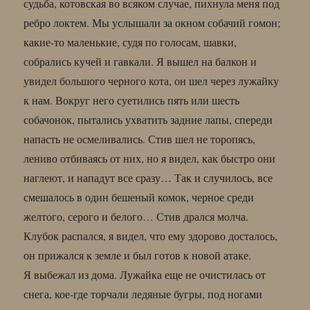
судьба, котовская во всяком случае, пихнула меня под
ребро локтем. Мы услышали за окном собачий гомон;
какие-то маленькие, судя по голосам, шавки,
собрались кучей и гавкали. Я вышел на балкон и
увидел большого черного кота, он шел через лужайку
к нам. Вокруг него суетились пять или шесть
собачонок, пытались ухватить задние лапы, спереди
напасть не осмеливались. Стив шел не торопясь,
лениво отбиваясь от них, но я видел, как быстро они
наглеют, и нападут все сразу… Так и случилось, все
смешалось в один бешеный комок, черное среди
желтого, серого и белого… Стив дрался молча.
Клубок распался, я видел, что ему здорово досталось,
он прижался к земле и был готов к новой атаке.
Я выбежал из дома. Лужайка еще не очистилась от
снега, кое-где торчали ледяные бугры, под ногами