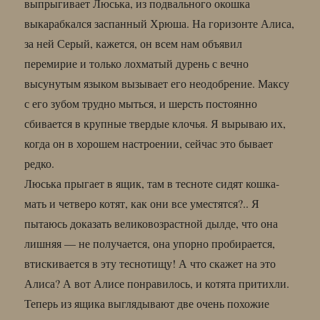
выпрыгивает Люська, из подвального окошка
выкарабкался заспанный Хрюша. На горизонте Алиса,
за ней Серый, кажется, он всем нам объявил
перемирие и только лохматый дурень с вечно
высунутым языком вызывает его неодобрение. Максу
с его зубом трудно мыться, и шерсть постоянно
сбивается в крупные твердые клочья. Я вырываю их,
когда он в хорошем настроении, сейчас это бывает
редко.
Люська прыгает в ящик, там в тесноте сидят кошка-
мать и четверо котят, как они все уместятся?.. Я
пытаюсь доказать великовозрастной дылде, что она
лишняя — не получается, она упорно пробирается,
втискивается в эту теснотищу! А что скажет на это
Алиса? А вот Алисе понравилось, и котята притихли.
Теперь из ящика выглядывают две очень похожие