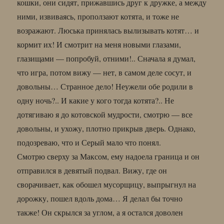
кошки, они сидят, прижавшись друг к дружке, а между
ними, извиваясь, проползают котята, и тоже не
возражают. Люська принялась вылизывать котят… и
кормит их! И смотрит на меня новыми глазами,
глазищами — попробуй, отними!.. Сначала я думал,
что игра, потом вижу — нет, в самом деле сосут, и
довольны… Странное дело! Неужели обе родили в
одну ночь?.. И какие у кого тогда котята?.. Не
дотягиваю я до котовской мудрости, смотрю — все
довольны, и ухожу, плотно прикрыв дверь. Однако,
подозреваю, что и Серый мало что понял.
Смотрю сверху за Максом, ему надоела граница и он
отправился в девятый подвал. Вижу, где он
сворачивает, как обошел мусорщицу, выпрыгнул на
дорожку, пошел вдоль дома… Я делал бы точно
также! Он скрылся за углом, а я остался доволен