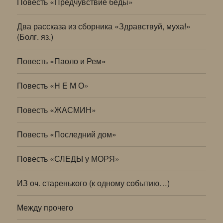
Повесть «Предчувствие беды»
Два рассказа из сборника «Здравствуй, муха!»
(Болг. яз.)
Повесть «Паоло и Рем»
Повесть «Н Е М О»
Повесть «ЖАСМИН»
Повесть «Последний дом»
Повесть «СЛЕДЫ у МОРЯ»
ИЗ оч. старенького (к одному событию…)
Между прочего