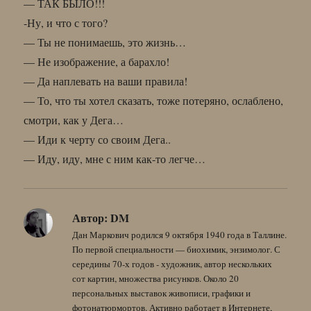
— ТАК БЫЛО!!!
-Ну, и что с того?
— Ты не понимаешь, это жизнь…
— Не изображение, а барахло!
— Да наплевать на ваши правила!
— То, что ты хотел сказать, тоже потеряно, ослаблено,
смотри, как у Дега…
— Иди к черту со своим Дега..
— Иду, иду, мне с ним как-то легче…
Автор:
DM
Дан Маркович родился 9 октября 1940 года в Таллине.
По первой специальности — биохимик, энзимолог. С
середины 70-х годов - художник, автор нескольких
сот картин, множества рисунков. Около 20
персональных выставок живописи, графики и
фотонатюрмортов. Активно работает в Интернете,