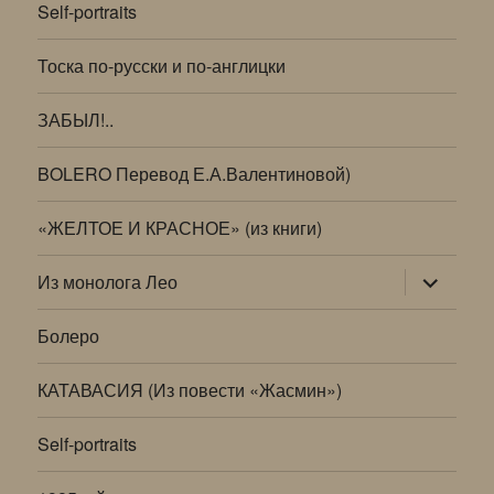
Self-portraits
Тоска по-русски и по-англицки
ЗАБЫЛ!..
BOLERO Перевод Е.А.Валентиновой)
«ЖЕЛТОЕ И КРАСНОЕ» (из книги)
раскрыт
Из монолога Лео
дочернее
меню
Болеро
КАТАВАСИЯ (Из повести «Жасмин»)
Self-portraits