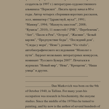
создатель (в 1997 г.) литературно-художественного
альманаха “Перископ” . Писать прозу начал в 80-е
годы. Автор четырех сборников коротких рассказов,
эссе, миниатюр (“Здравствуй, муха!”, 1991;
“Мамзер”, 1994; “Махнуть хвостом!”, 2008;
“Кукисы”, 2010), 11 повестей (“ЛЧК”, “Перебежчик”,
“Ант”, “Паоло и Рем”, “Остров”, “Жасмин”, “Белый
карлик”, “Предчувствие беды”, “Последний дом”,
“Следы у моря”, “Немо”), романа “Vis vitalis”,
автобиографического исследования “Монолог о
пути”. Лауреат нескольких литературных конкурсов,
номинант "Русского Букера 2007". Печатался в
журналах "Новый мир", “Нева”, “Крещатик”, “Наша
улица” и других.
......................................................................................
.......................................................................................................
................................... Dan Markovich was born on the 9th
of October 1940, in Tallinn. For many years his
occupation was research in biochemistry, the enzyme
studies. Since the middle of the 1970ies he turned to
painting, and by now is the author of several hundreds of