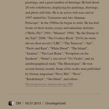
paintings, and a great number of drawings. He had about
20 solo exhibitions, displaying his paintings, drawings,
and photo still-lifes. He is an active web-user, and in
1997 started his “Literature and Arts Almanac
Periscope”. In the 1980ies he began to write. He has four
books of short stories, essays and miniature sketches
(“Hello, Fly!” 1991; “Mamzer” 1994; “By the Sweep of
the Tail!” 2008; “The Cookies Book” 2010), he wrote
eleven short novels (“LBC”, “The Turncoat”, “Ant”,
“Paolo and Rem”, “White Dwarf”, “The Island”,
“Jasmine”, “The Last Home”, “Footprints on the
Seashore”, “Nemo”), one novel “Vis Vitalis”, and an
autobiographical study “The Monologue”. He won
several literary awards. Some of his works were published
by literary magazines “Novy Mir”, “Neva”,
“Kreshchatyk”, “Our Street”, and others.
Посмотреть все записи автора DM
Автор
Опубликовано
Рубрики
DM
05.07.2013
Uncategorized