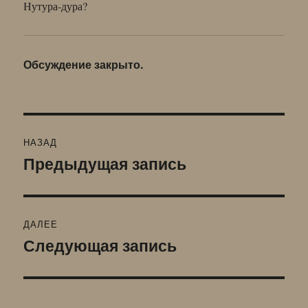
Нутура-дура?
Обсуждение закрыто.
Навигация
НАЗАД
по
Предыдущая запись
Предыдущая
запись:
записям
ДАЛЕЕ
Следующая запись
Следующая
запись: