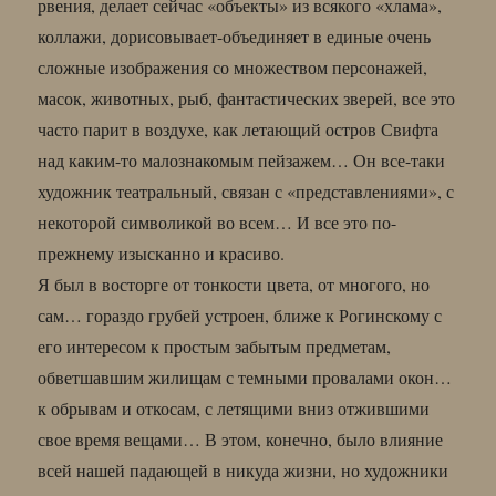
рвения, делает сейчас «объекты» из всякого «хлама»,
коллажи, дорисовывает-объединяет в единые очень
сложные изображения со множеством персонажей,
масок, животных, рыб, фантастических зверей, все это
часто парит в воздухе, как летающий остров Свифта
над каким-то малознакомым пейзажем… Он все-таки
художник театральный, связан с «представлениями», с
некоторой символикой во всем… И все это по-
прежнему изысканно и красиво.
Я был в восторге от тонкости цвета, от многого, но
сам… гораздо грубей устроен, ближе к Рогинскому с
его интересом к простым забытым предметам,
обветшавшим жилищам с темными провалами окон…
к обрывам и откосам, с летящими вниз отжившими
свое время вещами… В этом, конечно, было влияние
всей нашей падающей в никуда жизни, но художники