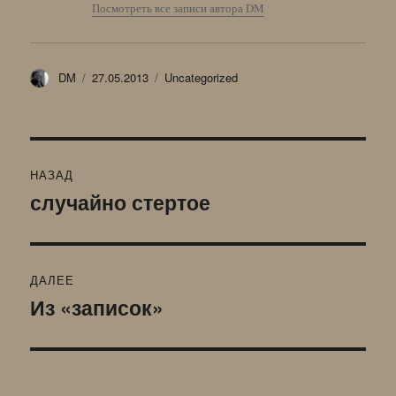
Посмотреть все записи автора DM
Автор
Опубликовано
Рубрики
DM
27.05.2013
Uncategorized
Навигация
НАЗАД
по
случайно стертое
Предыдущая
запись:
записям
ДАЛЕЕ
Из «записок»
Следующая
запись: