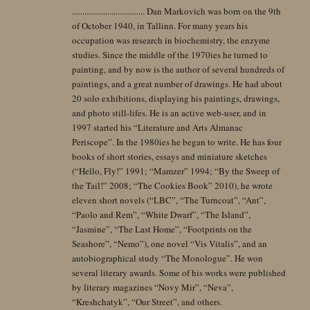
................................... Dan Markovich was born on the 9th
of October 1940, in Tallinn. For many years his
occupation was research in biochemistry, the enzyme
studies. Since the middle of the 1970ies he turned to
painting, and by now is the author of several hundreds of
paintings, and a great number of drawings. He had about
20 solo exhibitions, displaying his paintings, drawings,
and photo still-lifes. He is an active web-user, and in
1997 started his “Literature and Arts Almanac
Periscope”. In the 1980ies he began to write. He has four
books of short stories, essays and miniature sketches
(“Hello, Fly!” 1991; “Mamzer” 1994; “By the Sweep of
the Tail!” 2008; “The Cookies Book” 2010), he wrote
eleven short novels (“LBC”, “The Turncoat”, “Ant”,
“Paolo and Rem”, “White Dwarf”, “The Island”,
“Jasmine”, “The Last Home”, “Footprints on the
Seashore”, “Nemo”), one novel “Vis Vitalis”, and an
autobiographical study “The Monologue”. He won
several literary awards. Some of his works were published
by literary magazines “Novy Mir”, “Neva”,
“Kreshchatyk”, “Our Street”, and others.