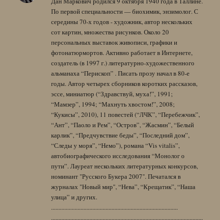
Дан Маркович родился 9 октября 1940 года в Таллине.
По первой специальности — биохимик, энзимолог. С
середины 70-х годов - художник, автор нескольких
сот картин, множества рисунков. Около 20
персональных выставок живописи, графики и
фотонатюрмортов. Активно работает в Интернете,
создатель (в 1997 г.) литературно-художественного
альманаха “Перископ” . Писать прозу начал в 80-е
годы. Автор четырех сборников коротких рассказов,
эссе, миниатюр (“Здравствуй, муха!”, 1991;
“Мамзер”, 1994; “Махнуть хвостом!”, 2008;
“Кукисы”, 2010), 11 повестей (“ЛЧК”, “Перебежчик”,
“Ант”, “Паоло и Рем”, “Остров”, “Жасмин”, “Белый
карлик”, “Предчувствие беды”, “Последний дом”,
“Следы у моря”, “Немо”), романа “Vis vitalis”,
автобиографического исследования “Монолог о
пути”. Лауреат нескольких литературных конкурсов,
номинант "Русского Букера 2007". Печатался в
журналах "Новый мир", “Нева”, “Крещатик”, “Наша
улица” и других.
......................................................................................
.......................................................................................................