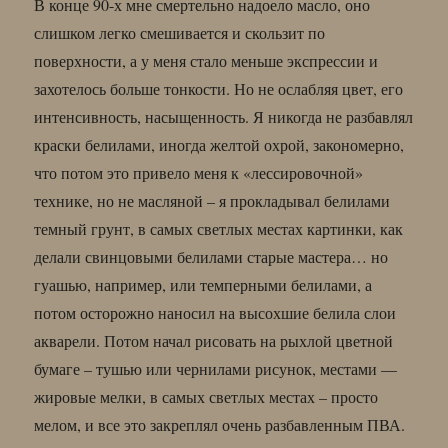
В конце 90-х мне смертельно надоело масло, оно
слишком легко смешивается и скользит по
поверхности, а у меня стало меньше экспрессии и
захотелось больше тонкости. Но не ослабляя цвет, его
интенсивность, насыщенность. Я никогда не разбавлял
краски белилами, иногда желтой охрой, закономерно,
что потом это привело меня к «лессировочной»
технике, но не масляной – я прокладывал белилами
темный грунт, в самых светлых местах картинки, как
делали свинцовыми белилами старые мастера… но
гуашью, например, или темперными белилами, а
потом осторожно наносил на высохшие белила слои
акварели. Потом начал рисовать на рыхлой цветной
бумаге – тушью или чернилами рисунок, местами —
жировые мелки, в самых светлых местах – просто
мелом, и все это закреплял очень разбавленным ПВА.