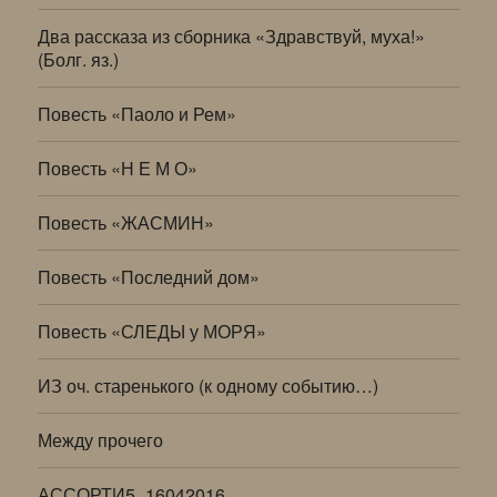
Два рассказа из сборника «Здравствуй, муха!»
(Болг. яз.)
Повесть «Паоло и Рем»
Повесть «Н Е М О»
Повесть «ЖАСМИН»
Повесть «Последний дом»
Повесть «СЛЕДЫ у МОРЯ»
ИЗ оч. старенького (к одному событию…)
Между прочего
АССОРТИ5_16042016