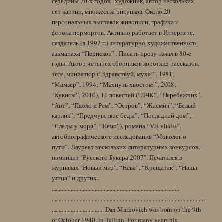
середины 70-х годов - художник, автор нескольких
сот картин, множества рисунков. Около 20
персональных выставок живописи, графики и
фотонатюрмортов. Активно работает в Интернете,
создатель (в 1997 г.) литературно-художественного
альманаха “Перископ” . Писать прозу начал в 80-е
годы. Автор четырех сборников коротких рассказов,
эссе, миниатюр (“Здравствуй, муха!”, 1991;
“Мамзер”, 1994; “Махнуть хвостом!”, 2008;
“Кукисы”, 2010), 11 повестей (“ЛЧК”, “Перебежчик”,
“Ант”, “Паоло и Рем”, “Остров”, “Жасмин”, “Белый
карлик”, “Предчувствие беды”, “Последний дом”,
“Следы у моря”, “Немо”), романа “Vis vitalis”,
автобиографического исследования “Монолог о
пути”. Лауреат нескольких литературных конкурсов,
номинант "Русского Букера 2007". Печатался в
журналах "Новый мир", “Нева”, “Крещатик”, “Наша
улица” и других.
......................................................................................
.......................................................................................................
................................... Dan Markovich was born on the 9th
of October 1940, in Tallinn. For many years his