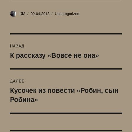
Автор
Опубликовано
Рубрики
DM
02.04.2013
Uncategorized
Навигация
НАЗАД
по
К рассказу «Вовсе не она»
Предыдущая
запись:
записям
ДАЛЕЕ
Кусочек из повести «Робин, сын
Следующая
Робина»
запись: