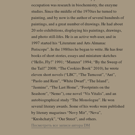
occupation was research in biochemistry, the enzyme
studies. Since the middle of the 1970ies he turned to
painting, and by now is the author of several hundreds of
paintings, and a great number of drawings. He had about
20 solo exhibitions, displaying his paintings, drawings,
and photo still-lifes. He is an active web-user, and in
1997 started his “Literature and Arts Almanac
Periscope”. In the 1980ies he began to write. He has four
books of short stories, essays and miniature sketches
(“Hello, Fly!” 1991; “Mamzer” 1994; “By the Sweep of
the Tail!” 2008; “The Cookies Book” 2010), he wrote
eleven short novels (“LBC”, “The Turncoat”, “Ant”,
“Paolo and Rem”, “White Dwarf”, “The Island”,
“Jasmine”, “The Last Home”, “Footprints on the
Seashore”, “Nemo”), one novel “Vis Vitalis”, and an
autobiographical study “The Monologue”. He won
several literary awards. Some of his works were published
by literary magazines “Novy Mir”, “Neva”,
“Kreshchatyk”, “Our Street”, and others.
Посмотреть все записи автора DM