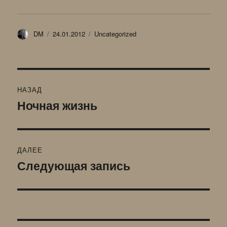
Автор
Опубликовано
Рубрики
DM
24.01.2012
Uncategorized
Навигация
НАЗАД
по
Ночная жизнь
Предыдущая
запись:
записям
ДАЛЕЕ
Следующая запись
Следующая
запись: