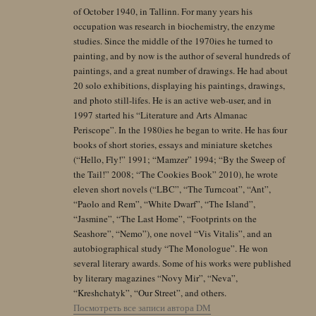
of October 1940, in Tallinn. For many years his
occupation was research in biochemistry, the enzyme
studies. Since the middle of the 1970ies he turned to
painting, and by now is the author of several hundreds of
paintings, and a great number of drawings. He had about
20 solo exhibitions, displaying his paintings, drawings,
and photo still-lifes. He is an active web-user, and in
1997 started his “Literature and Arts Almanac
Periscope”. In the 1980ies he began to write. He has four
books of short stories, essays and miniature sketches
(“Hello, Fly!” 1991; “Mamzer” 1994; “By the Sweep of
the Tail!” 2008; “The Cookies Book” 2010), he wrote
eleven short novels (“LBC”, “The Turncoat”, “Ant”,
“Paolo and Rem”, “White Dwarf”, “The Island”,
“Jasmine”, “The Last Home”, “Footprints on the
Seashore”, “Nemo”), one novel “Vis Vitalis”, and an
autobiographical study “The Monologue”. He won
several literary awards. Some of his works were published
by literary magazines “Novy Mir”, “Neva”,
“Kreshchatyk”, “Our Street”, and others.
Посмотреть все записи автора DM