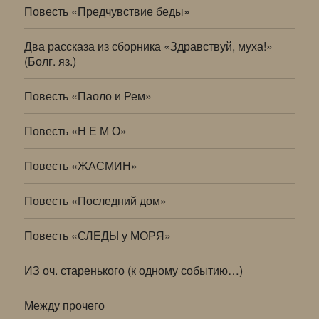
Повесть «Предчувствие беды»
Два рассказа из сборника «Здравствуй, муха!»
(Болг. яз.)
Повесть «Паоло и Рем»
Повесть «Н Е М О»
Повесть «ЖАСМИН»
Повесть «Последний дом»
Повесть «СЛЕДЫ у МОРЯ»
ИЗ оч. старенького (к одному событию…)
Между прочего