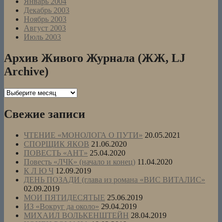
Январь 2004
Декабрь 2003
Ноябрь 2003
Август 2003
Июль 2003
Архив Живого Журнала (ЖЖ, LJ
Archive)
Архив
Живого
Журнала
Свежие записи
(ЖЖ,
LJ
ЧТЕНИЕ «МОНОЛОГА О ПУТИ»
20.05.2021
Archive)
СПОРЩИК ЯКОВ
21.06.2020
ПОВЕСТЬ «АНТ»
25.04.2020
Повесть «ЛЧК» (начало и конец)
11.04.2020
К Л Ю Ч
12.09.2019
ДЕНЬ ПОЗАДИ (глава из романа «ВИС ВИТАЛИС»
02.09.2019
МОИ ПЯТИДЕСЯТЫЕ
25.06.2019
ИЗ «Вокруг да около»
29.04.2019
МИХАИЛ ВОЛЬКЕНШТЕЙН
28.04.2019