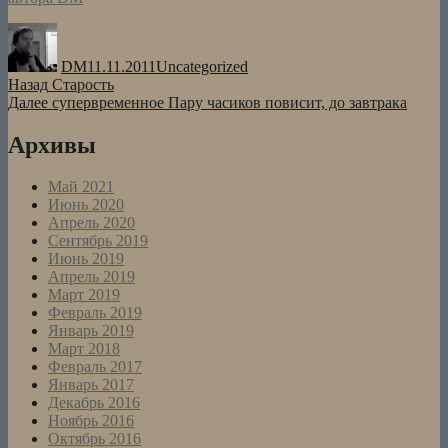
Автор
Опубликовано
Рубрики
DM
11.11.2011
Uncategorized
Навигация
Предыдущая
Назад
Старость
запись:
Следующая
Далее
супервременное Пару часиков повисит, до завтрака
по
запись:
записям
Архивы
Май 2021
Июнь 2020
Апрель 2020
Сентябрь 2019
Июнь 2019
Апрель 2019
Март 2019
Февраль 2019
Январь 2019
Март 2018
Февраль 2017
Январь 2017
Декабрь 2016
Ноябрь 2016
Октябрь 2016