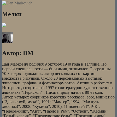
«Вис
виталис»)
Мелки
Автор:
DM
Дан Маркович родился 9 октября 1940 года в Таллине. По
первой специальности — биохимик, энзимолог. С середины
70-х годов - художник, автор нескольких сот картин,
множества рисунков. Около 20 персональных выставок
живописи, графики и фотонатюрмортов. Активно работает в
Интернете, создатель (в 1997 г.) литературно-художественного
альманаха “Перископ” . Писать прозу начал в 80-е годы.
Автор четырех сборников коротких рассказов, эссе, миниатюр
(“Здравствуй, муха!”, 1991; “Мамзер”, 1994; “Махнуть
хвостом!”, 2008; “Кукисы”, 2010), 11 повестей (“ЛЧК”,
“Перебежчик”, “Ант”, “Паоло и Рем”, “Остров”, “Жасмин”,
“Белый карлик”, “Предчувствие беды”, “Последний дом”,