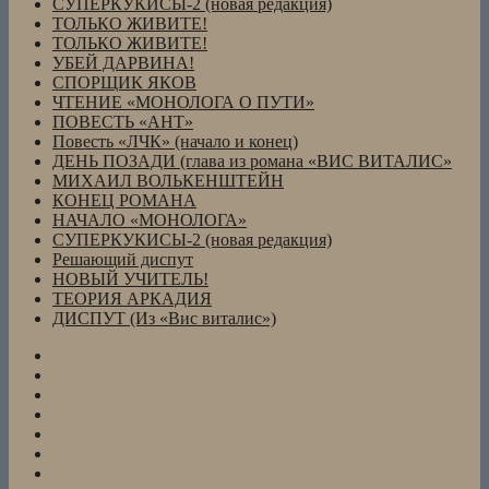
СУПЕРКУКИСЫ-2 (новая редакция)
ТОЛЬКО ЖИВИТЕ!
ТОЛЬКО ЖИВИТЕ!
УБЕЙ ДАРВИНА!
СПОРЩИК ЯКОВ
ЧТЕНИЕ «МОНОЛОГА О ПУТИ»
ПОВЕСТЬ «АНТ»
Повесть «ЛЧК» (начало и конец)
ДЕНЬ ПОЗАДИ (глава из романа «ВИС ВИТАЛИС»
МИХАИЛ ВОЛЬКЕНШТЕЙН
КОНЕЦ РОМАНА
НАЧАЛО «МОНОЛОГА»
СУПЕРКУКИСЫ-2 (новая редакция)
Решающий диспут
НОВЫЙ УЧИТЕЛЬ!
ТЕОРИЯ АРКАДИЯ
ДИСПУТ (Из «Вис виталис»)
СПОРЩИК
ЯКОВ
АНТОН
и
Повесть
ЛАРИСА
«АНТ»
Повесть
(из
(«Нева»,
«ЛЧК»
КОНЕЦ
повести
2004,
(начало
РОМАНА
НАЧАЛО
«ЛЧК»)
№2
и
«МОНОЛОГА»
Кукисы