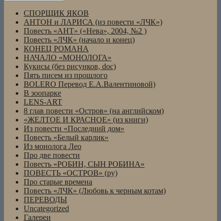
СПОРЩИК ЯКОВ
АНТОН и ЛАРИСА (из повести «ЛЧК»)
Повесть «АНТ» («Нева», 2004, №2 )
Повесть «ЛЧК» (начало и конец)
КОНЕЦ РОМАНА
НАЧАЛО «МОНОЛОГА»
Кукисы (без рисунков, doc)
Пять писем из прошлого
BOLERO Перевод Е.А.Валентиновой)
В зоопарке
LENS-ART
8 глав повести «Остров» (на английском)
«ЖЕЛТОЕ И КРАСНОЕ» (из книги)
Из повести «Последний дом»
Повесть «Белый карлик»
Из монолога Лео
Про две повести
Повесть «РОБИН, СЫН РОБИНА»
ПОВЕСТЬ «ОСТРОВ» (ру)
Про старые времена
Повесть «ЛЧК» (Любовь к черным котам)
ПЕРЕВОДЫ
Uncategorized
Галереи