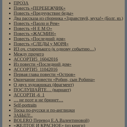
ПРОЗА
Повесть «ПЕРЕБЕЖЧИК»
Повесть «Предчувствие беды»
Два рассказа из сборника «Здравствуй, муха!» (Болг. яз.)
Повесть «Паоло и Рем»
Повесть «Н Е М О»
Повесть «ЖАСМИН»
Повесть «Последний дом»
Повесть «СЛЕДЫ у МОРЯ»
ИЗ оч. старенького (к одному событию…)
Между прочего
АССОРТИ5_16042016
Из повести «Последний дом»
АССОРТИ5_11042016
Первая глава повести «Остров»
Окончание повести «Робин, сын Робина»
О двух художниках (фрагмент)
ПОСЛУШАЙТЕ… (вариант)
АССОРТИ -6_1
… не поэт и не брюнет…
Self-portraits
Тоска по-русски и по-англицки
ЗАБЫЛ!..
BOLERO Перевод Е.А.Валентиновой)
«ЖЕЛТОЕ И КРАСНОЕ» (из книги)