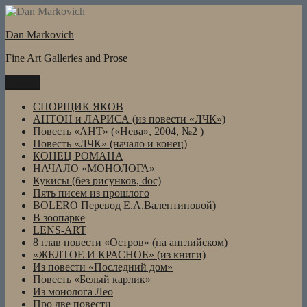
Перейти
к
Dan Markovich
содержимому
Fine Art Galleries and Prose
Меню
СПОРЩИК ЯКОВ
АНТОН и ЛАРИСА (из повести «ЛЧК»)
Повесть «АНТ» («Нева», 2004, №2 )
Повесть «ЛЧК» (начало и конец)
КОНЕЦ РОМАНА
НАЧАЛО «МОНОЛОГА»
Кукисы (без рисунков, doc)
Пять писем из прошлого
BOLERO Перевод Е.А.Валентиновой)
В зоопарке
LENS-ART
8 глав повести «Остров» (на английском)
«ЖЕЛТОЕ И КРАСНОЕ» (из книги)
Из повести «Последний дом»
Повесть «Белый карлик»
Из монолога Лео
Про две повести