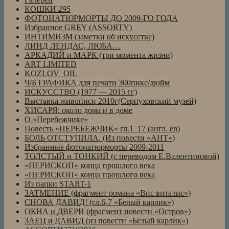
КОШКИ 295
ФОТОНАТЮРМОРТЫ ДО 2009-ГО ГОДА
Избранное GREY (ASSORTY)
ИНТИМИЗМ (заметки об искусстве)
ЛИНД ЛЕНДАС, ЛЮБА…
АРКАДИЙ и МАРК (три момента жизни)
ART LIMITED
KOZLOV_OIL
Ч/Б ГРАФИКА для печати 300пикс/дюйм
ИСКУССТВО (1977 — 2015 гг)
Выставка живописи 2010г(Серпуховский музей)
ХИСАРЯ: около дома и в доме
О «Перебежчике»
Повесть «ПЕРЕБЕЖЧИК» гл.1_17 (англ. en)
БОЛЬ ОТСТУПИЛА. (Из повести «АНТ»)
Избранные фотонатюрморты 2009-2011
ТОЛСТЫЙ и ТОНКИЙ (с переводом Е.Валентиновой)
«ПЕРИСКОП» конца прошлого века
«ПЕРИСКОП» конца прошлого века
Из папки START-1
ЗАТМЕНИЕ (фрагмент романа «Вис виталис»)
СНОВА ДАВИД! (гл.6-7 «Белый карлик»)
ОКНА и ДВЕРИ (фрагмент повести «Остров»)
ЗАЕЦ и ДАВИД (из повести «Белый карлик»)