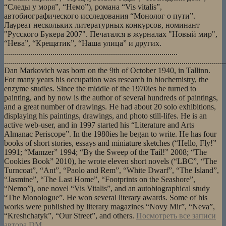
“Следы у моря”, “Немо”), романа “Vis vitalis”,
автобиографического исследования “Монолог о пути”.
Лауреат нескольких литературных конкурсов, номинант
"Русского Букера 2007". Печатался в журналах "Новый мир",
“Нева”, “Крещатик”, “Наша улица” и других.
......................................................................................
..............................................................................................................
Dan Markovich was born on the 9th of October 1940, in Tallinn.
For many years his occupation was research in biochemistry, the
enzyme studies. Since the middle of the 1970ies he turned to
painting, and by now is the author of several hundreds of paintings,
and a great number of drawings. He had about 20 solo exhibitions,
displaying his paintings, drawings, and photo still-lifes. He is an
active web-user, and in 1997 started his “Literature and Arts
Almanac Periscope”. In the 1980ies he began to write. He has four
books of short stories, essays and miniature sketches (“Hello, Fly!”
1991; “Mamzer” 1994; “By the Sweep of the Tail!” 2008; “The
Cookies Book” 2010), he wrote eleven short novels (“LBC”, “The
Turncoat”, “Ant”, “Paolo and Rem”, “White Dwarf”, “The Island”,
“Jasmine”, “The Last Home”, “Footprints on the Seashore”,
“Nemo”), one novel “Vis Vitalis”, and an autobiographical study
“The Monologue”. He won several literary awards. Some of his
works were published by literary magazines “Novy Mir”, “Neva”,
“Kreshchatyk”, “Our Street”, and others.
Посмотреть все записи
автора DM