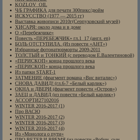
KOZLOV_OIL
Ч/Б ГРАФИКА для печати 300пикс/дюйм
ИСКУССТВО (1977 — 2015 гг)
Выставка живописи 2010г(Серпуховский музей)
ХИСАРЯ: около дома и в доме
О «Перебежчике»
Повесть «ПЕРЕБЕЖЧИК» гл.1_17 (англ. en)
БОЛЬ ОТСТУПИЛА. (Из повести «АНТ»)
Избранные фотонатюрморты 2009-2011
ТОЛСТЫЙ и ТОНКИЙ (с переводом Е.Валентиновой)
«ПЕРИСКОП» конца прошлого века
«ПЕРИСКОП» конца прошлого века
Из папки START-1
ЗАТМЕНИЕ (фрагмент романа «Вис виталис»)
СНОВА ДАВИД! (гл.6-7 «Белый карлик»)
ОКНА и ДВЕРИ (фрагмент повести «Остров»)
ЗАЕЦ и ДАВИД (из повести «Белый карлик»)
АССОРТИ27102016
WINTER 2016-2017 (1)
Про ВАСЮ
WINTER 2016-2017 (2)
WINTER 2016-2017 (3)
WINTER 2016-2017 (4)
Из «Монолога о пути»
ПРО ВЕТЕР И ВРЕМЯ (из повести «Робин, сын