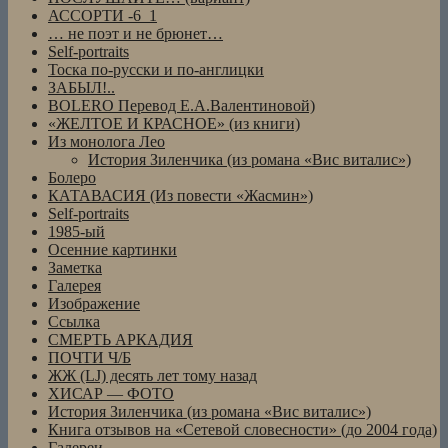
АССОРТИ -6_1
… не поэт и не брюнет…
Self-portraits
Тоска по-русски и по-англицки
ЗАБЫЛ!..
BOLERO Перевод Е.А.Валентиновой)
«ЖЕЛТОЕ И КРАСНОЕ» (из книги)
Из монолога Лео
История Зиленчика (из романа «Вис виталис»)
Болеро
КАТАВАСИЯ (Из повести «Жасмин»)
Self-portraits
1985-ый
Осенние картинки
Заметка
Галерея
Изображение
Ссылка
СМЕРТЬ АРКАДИЯ
ПОЧТИ Ч/Б
ЖЖ (LJ) десять лет тому назад
ХИСАР — ФОТО
История Зиленчика (из романа «Вис виталис»)
Книга отзывов на «Сетевой словесности» (до 2004 года)
Галереи