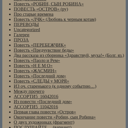
Повесть «РОБИН, СЫН РОБИНА»
ПОВЕСТЬ «ОСТРОВ» (ру)
Про старые времена
Повесть «ЛЧК» (Любовь к черным котам)
ПЕРЕВОДЫ
Uncategorized
Галереи
ПРОЗА
Повесть «ПЕРЕБЕЖЧИК»
Повесть «Предчувствие беды»
Два рассказа из сборника «Здравствуй, муха!» (Болг. яз.)
Повесть «Паоло и Рем»
Повесть «Н Е М О»
Повесть «ЖАСМИН»
Повесть «Последний дом»
Повесть «СЛЕДЫ у МОРЯ»
ИЗ оч. старенького (к одному событию…)
Между прочего
АССОРТИ5_16042016
Из повести «Последний дом»
АССОРТИ5_11042016
Первая глава повести «Остров»
Окончание повести «Робин, сын Робина»
О двух художниках (фрагмент)
ПОСЛУШАЙТЕ… (вариант)