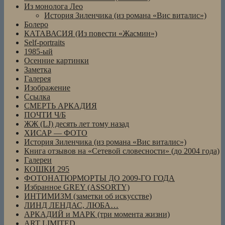
Из монолога Лео
История Зиленчика (из романа «Вис виталис»)
Болеро
КАТАВАСИЯ (Из повести «Жасмин»)
Self-portraits
1985-ый
Осенние картинки
Заметка
Галерея
Изображение
Ссылка
СМЕРТЬ АРКАДИЯ
ПОЧТИ Ч/Б
ЖЖ (LJ) десять лет тому назад
ХИСАР — ФОТО
История Зиленчика (из романа «Вис виталис»)
Книга отзывов на «Сетевой словесности» (до 2004 года)
Галереи
КОШКИ 295
ФОТОНАТЮРМОРТЫ ДО 2009-ГО ГОДА
Избранное GREY (ASSORTY)
ИНТИМИЗМ (заметки об искусстве)
ЛИНД ЛЕНДАС, ЛЮБА…
АРКАДИЙ и МАРК (три момента жизни)
ART LIMITED