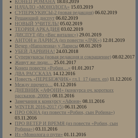
КОНЕЦ РОМАНА
18.03.2019
НАЧАЛО «МОНОЛОГА»
15.03.2019
СУПЕРКУКИСЫ-2 (новая редакция)
06.02.2019
Решающий диспут
06.02.2019
НОВЫЙ УЧИТЕЛЬ!
05.02.2019
ТЕОРИЯ АРКАДИЯ
03.02.2019
ДИСПУТ (Из «Вис виталис»)
29.01.2019
АНТОН и ЛАРИСА (из повести «ЛЧК»)
12.01.2019
Вечер «Наполеона» у Ларисы
08.01.2019
УБЕЙ ДАРВИНА!
24.03.2018
Суперкукисы (новая редакция и сокращение)
08.02.2017
Живут же люди…
25.01.2017
Конец повести «Робин…»
01.01.2017
ДВА РАССКАЗА
14.12.2016
Повесть «ПЕРЕБЕЖЧИК» гл.1_17 (англ. en)
11.12.2016
Между прочего…
01.12.2016
ДНЕВНИК «АФОНИ» (конкурса оч. коротких
рассказов, 2000г)
08.11.2016
Замечания к конкурсу «Афоня»
08.11.2016
WINTER 2016-2017 (5)
06.11.2016
ПРО ОКНА (из повести «Робин, сын Робина»)
03.11.2016
ПРО ВЕТЕР И ВРЕМЯ (из повести «Робин, сын
Робина»)
03.11.2016
Из «Монолога о пути»
01.11.2016