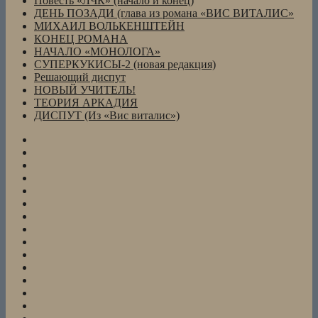
Повесть «ЛЧК» (начало и конец)
ДЕНЬ ПОЗАДИ (глава из романа «ВИС ВИТАЛИС»
МИХАИЛ ВОЛЬКЕНШТЕЙН
КОНЕЦ РОМАНА
НАЧАЛО «МОНОЛОГА»
СУПЕРКУКИСЫ-2 (новая редакция)
Решающий диспут
НОВЫЙ УЧИТЕЛЬ!
ТЕОРИЯ АРКАДИЯ
ДИСПУТ (Из «Вис виталис»)
СПОРЩИК
ЯКОВ
АНТОН
и
Повесть
ЛАРИСА
«АНТ»
Повесть
(из
(«Нева»,
«ЛЧК»
КОНЕЦ
повести
2004,
(начало
РОМАНА
НАЧАЛО
«ЛЧК»)
№2
и
«МОНОЛОГА»
Кукисы
)
конец)
(без
Пять
рисунков,
писем
BOLERO
doc)
из
Перевод
В
прошлого
Е.А.Валентиновой)
зоопарке
LENS-
ART
8
глав
«ЖЕЛТОЕ
повести
И
Из
«Остров»
КРАСНОЕ»
повести
Повесть