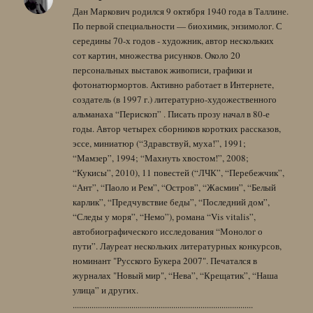
Дан Маркович родился 9 октября 1940 года в Таллине.
По первой специальности — биохимик, энзимолог. С
середины 70-х годов - художник, автор нескольких
сот картин, множества рисунков. Около 20
персональных выставок живописи, графики и
фотонатюрмортов. Активно работает в Интернете,
создатель (в 1997 г.) литературно-художественного
альманаха “Перископ” . Писать прозу начал в 80-е
годы. Автор четырех сборников коротких рассказов,
эссе, миниатюр (“Здравствуй, муха!”, 1991;
“Мамзер”, 1994; “Махнуть хвостом!”, 2008;
“Кукисы”, 2010), 11 повестей (“ЛЧК”, “Перебежчик”,
“Ант”, “Паоло и Рем”, “Остров”, “Жасмин”, “Белый
карлик”, “Предчувствие беды”, “Последний дом”,
“Следы у моря”, “Немо”), романа “Vis vitalis”,
автобиографического исследования “Монолог о
пути”. Лауреат нескольких литературных конкурсов,
номинант "Русского Букера 2007". Печатался в
журналах "Новый мир", “Нева”, “Крещатик”, “Наша
улица” и других.
......................................................................................