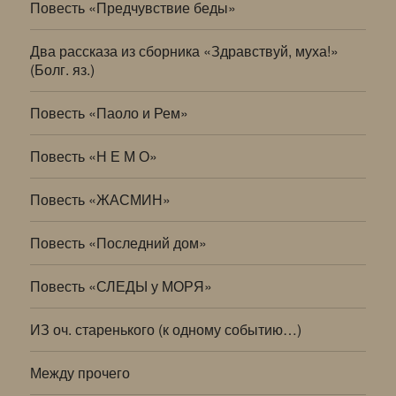
Повесть «Предчувствие беды»
Два рассказа из сборника «Здравствуй, муха!»
(Болг. яз.)
Повесть «Паоло и Рем»
Повесть «Н Е М О»
Повесть «ЖАСМИН»
Повесть «Последний дом»
Повесть «СЛЕДЫ у МОРЯ»
ИЗ оч. старенького (к одному событию…)
Между прочего