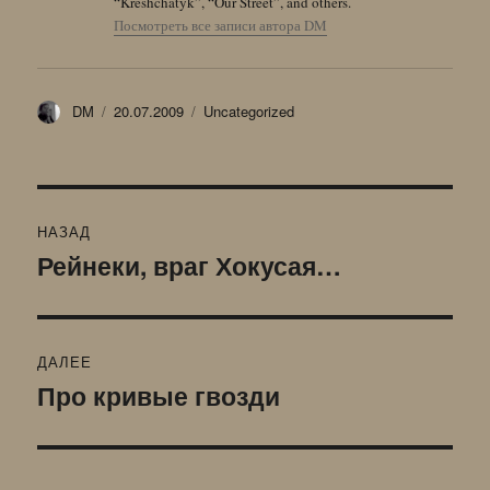
“Kreshchatyk”, “Our Street”, and others.
Посмотреть все записи автора DM
Автор
Опубликовано
Рубрики
DM
20.07.2009
Uncategorized
Навигация
НАЗАД
по
Рейнеки, враг Хокусая…
Предыдущая
запись:
записям
ДАЛЕЕ
Про кривые гвозди
Следующая
запись: