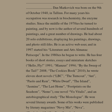
.......................................................................................................
................................... Dan Markovich was born on the 9th
of October 1940, in Tallinn. For many years his
occupation was research in biochemistry, the enzyme
studies. Since the middle of the 1970ies he turned to
painting, and by now is the author of several hundreds of
paintings, and a great number of drawings. He had about
20 solo exhibitions, displaying his paintings, drawings,
and photo still-lifes. He is an active web-user, and in
1997 started his “Literature and Arts Almanac
Periscope”. In the 1980ies he began to write. He has four
books of short stories, essays and miniature sketches
(“Hello, Fly!” 1991; “Mamzer” 1994; “By the Sweep of
the Tail!” 2008; “The Cookies Book” 2010), he wrote
eleven short novels (“LBC”, “The Turncoat”, “Ant”,
“Paolo and Rem”, “White Dwarf”, “The Island”,
“Jasmine”, “The Last Home”, “Footprints on the
Seashore”, “Nemo”), one novel “Vis Vitalis”, and an
autobiographical study “The Monologue”. He won
several literary awards. Some of his works were published
by literary magazines “Novy Mir”, “Neva”,