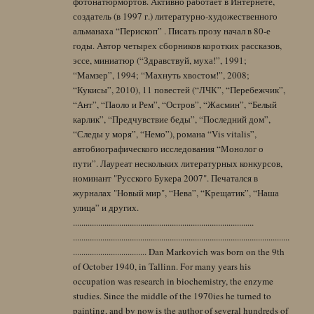
фотонатюрмортов. Активно работает в Интернете,
создатель (в 1997 г.) литературно-художественного
альманаха “Перископ” . Писать прозу начал в 80-е
годы. Автор четырех сборников коротких рассказов,
эссе, миниатюр (“Здравствуй, муха!”, 1991;
“Мамзер”, 1994; “Махнуть хвостом!”, 2008;
“Кукисы”, 2010), 11 повестей (“ЛЧК”, “Перебежчик”,
“Ант”, “Паоло и Рем”, “Остров”, “Жасмин”, “Белый
карлик”, “Предчувствие беды”, “Последний дом”,
“Следы у моря”, “Немо”), романа “Vis vitalis”,
автобиографического исследования “Монолог о
пути”. Лауреат нескольких литературных конкурсов,
номинант "Русского Букера 2007". Печатался в
журналах "Новый мир", “Нева”, “Крещатик”, “Наша
улица” и других.
......................................................................................
.......................................................................................................
................................... Dan Markovich was born on the 9th
of October 1940, in Tallinn. For many years his
occupation was research in biochemistry, the enzyme
studies. Since the middle of the 1970ies he turned to
painting, and by now is the author of several hundreds of