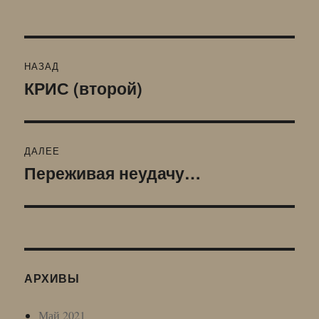
Навигация
НАЗАД
по
КРИС (второй)
Предыдущая
запись:
записям
ДАЛЕЕ
Переживая неудачу…
Следующая
запись:
АРХИВЫ
Май 2021