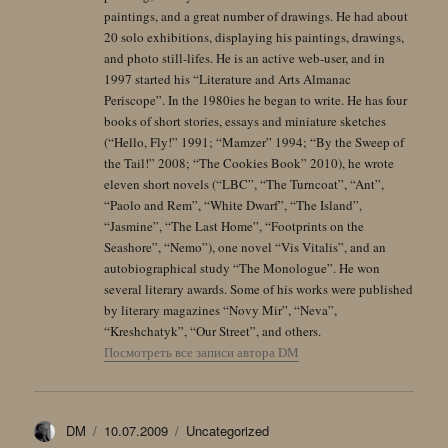
paintings, and a great number of drawings. He had about
20 solo exhibitions, displaying his paintings, drawings,
and photo still-lifes. He is an active web-user, and in
1997 started his “Literature and Arts Almanac
Periscope”. In the 1980ies he began to write. He has four
books of short stories, essays and miniature sketches
(“Hello, Fly!” 1991; “Mamzer” 1994; “By the Sweep of
the Tail!” 2008; “The Cookies Book” 2010), he wrote
eleven short novels (“LBC”, “The Turncoat”, “Ant”,
“Paolo and Rem”, “White Dwarf”, “The Island”,
“Jasmine”, “The Last Home”, “Footprints on the
Seashore”, “Nemo”), one novel “Vis Vitalis”, and an
autobiographical study “The Monologue”. He won
several literary awards. Some of his works were published
by literary magazines “Novy Mir”, “Neva”,
“Kreshchatyk”, “Our Street”, and others.
Посмотреть все записи автора DM
Автор
Опубликовано
Рубрики
DM
10.07.2009
Uncategorized