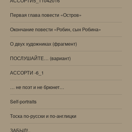
АССОРТИ5_11042016
Первая глава повести «Остров»
Окончание повести «Робин, сын Робина»
О двух художниках (фрагмент)
ПОСЛУШАЙТЕ… (вариант)
АССОРТИ -6_1
… не поэт и не брюнет…
Self-portraits
Тоска по-русски и по-англицки
ЗАБЫЛ!..