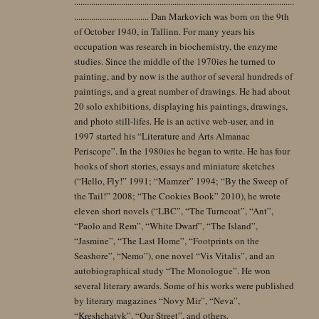
.......................................................................................................
................................... Dan Markovich was born on the 9th
of October 1940, in Tallinn. For many years his
occupation was research in biochemistry, the enzyme
studies. Since the middle of the 1970ies he turned to
painting, and by now is the author of several hundreds of
paintings, and a great number of drawings. He had about
20 solo exhibitions, displaying his paintings, drawings,
and photo still-lifes. He is an active web-user, and in
1997 started his “Literature and Arts Almanac
Periscope”. In the 1980ies he began to write. He has four
books of short stories, essays and miniature sketches
(“Hello, Fly!” 1991; “Mamzer” 1994; “By the Sweep of
the Tail!” 2008; “The Cookies Book” 2010), he wrote
eleven short novels (“LBC”, “The Turncoat”, “Ant”,
“Paolo and Rem”, “White Dwarf”, “The Island”,
“Jasmine”, “The Last Home”, “Footprints on the
Seashore”, “Nemo”), one novel “Vis Vitalis”, and an
autobiographical study “The Monologue”. He won
several literary awards. Some of his works were published
by literary magazines “Novy Mir”, “Neva”,
“Kreshchatyk”, “Our Street”, and others.