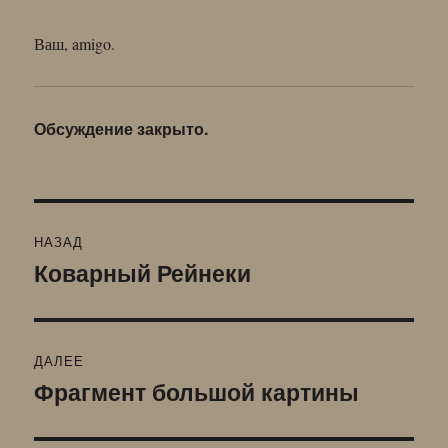
Ваш, amigo.
Обсуждение закрыто.
Навигация
НАЗАД
по
Коварный Рейнеки
Предыдущая
запись:
записям
ДАЛЕЕ
Фрагмент большой картины
Следующая
запись: