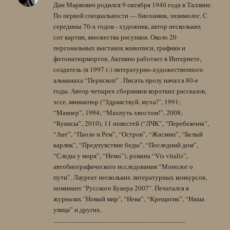
Дан Маркович родился 9 октября 1940 года в Таллине.
По первой специальности — биохимик, энзимолог. С
середины 70-х годов - художник, автор нескольких
сот картин, множества рисунков. Около 20
персональных выставок живописи, графики и
фотонатюрмортов. Активно работает в Интернете,
создатель (в 1997 г.) литературно-художественного
альманаха “Перископ” . Писать прозу начал в 80-е
годы. Автор четырех сборников коротких рассказов,
эссе, миниатюр (“Здравствуй, муха!”, 1991;
“Мамзер”, 1994; “Махнуть хвостом!”, 2008;
“Кукисы”, 2010), 11 повестей (“ЛЧК”, “Перебежчик”,
“Ант”, “Паоло и Рем”, “Остров”, “Жасмин”, “Белый
карлик”, “Предчувствие беды”, “Последний дом”,
“Следы у моря”, “Немо”), романа “Vis vitalis”,
автобиографического исследования “Монолог о
пути”. Лауреат нескольких литературных конкурсов,
номинант "Русского Букера 2007". Печатался в
журналах "Новый мир", “Нева”, “Крещатик”, “Наша
улица” и других.
......................................................................................