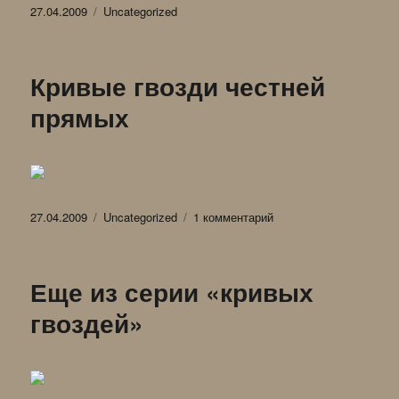
Опубликовано
Рубрики
27.04.2009
Uncategorized
Кривые гвозди честней
прямых
Опубликовано
Рубрики
к
27.04.2009
Uncategorized
1 комментарий
записи
Кривые
гвозди
Еще из серии «кривых
честней
прямых
гвоздей»