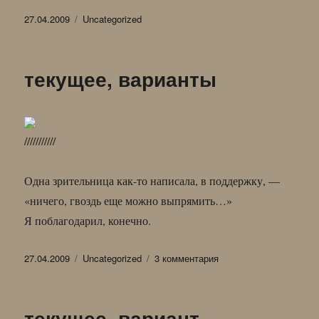
Опубликовано
Рубрики
27.04.2009
Uncategorized
текущее, варианты
///////////
Одна зрительница как-то написала, в поддержку, —
«ничего, гвоздь еще можно выпрямить…»
Я поблагодарил, конечно.
Опубликовано
Рубрики
к
27.04.2009
Uncategorized
3 комментария
записи
текущее,
варианты
текущее, вариант