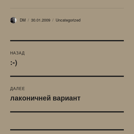
Автор
Опубликовано
Рубрики
DM
30.01.2009
Uncategorized
Навигация
НАЗАД
по
:-)
Предыдущая
запись:
записям
ДАЛЕЕ
лаконичней вариант
Следующая
запись: