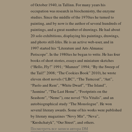
of October 1940, in Tallinn. For many years his
occupation was research in biochemistry, the enzyme
studies. Since the middle of the 1970ies he turned to
painting, and by now is the author of several hundreds of
paintings, and a great number of drawings. He had about
20 solo exhibitions, displaying his paintings, drawings,
and photo still-lifes. He is an active web-user, and in
1997 started his “Literature and Arts Almanac
Periscope”. In the 1980ies he began to write. He has four
books of short stories, essays and miniature sketches
(“Hello, Fly!” 1991; “Mamzer” 1994; “By the Sweep of
the Tail!” 2008; “The Cookies Book” 2010), he wrote
eleven short novels (“LBC”, “The Turncoat”, “Ant”,
“Paolo and Rem”, “White Dwarf”, “The Island”,
“Jasmine”, “The Last Home”, “Footprints on the
Seashore”, “Nemo”), one novel “Vis Vitalis”, and an
autobiographical study “The Monologue”. He won
several literary awards. Some of his works were published
by literary magazines “Novy Mir”, “Neva”,
“Kreshchatyk”, “Our Street”, and others.
Посмотреть все записи автора DM