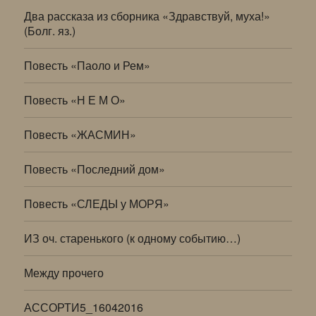
Два рассказа из сборника «Здравствуй, муха!»
(Болг. яз.)
Повесть «Паоло и Рем»
Повесть «Н Е М О»
Повесть «ЖАСМИН»
Повесть «Последний дом»
Повесть «СЛЕДЫ у МОРЯ»
ИЗ оч. старенького (к одному событию…)
Между прочего
АССОРТИ5_16042016