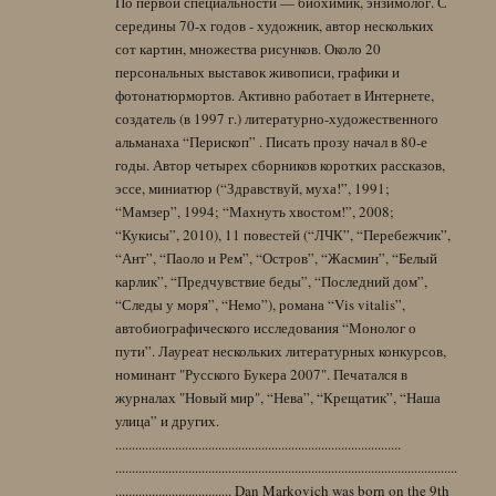
По первой специальности — биохимик, энзимолог. С
середины 70-х годов - художник, автор нескольких
сот картин, множества рисунков. Около 20
персональных выставок живописи, графики и
фотонатюрмортов. Активно работает в Интернете,
создатель (в 1997 г.) литературно-художественного
альманаха “Перископ” . Писать прозу начал в 80-е
годы. Автор четырех сборников коротких рассказов,
эссе, миниатюр (“Здравствуй, муха!”, 1991;
“Мамзер”, 1994; “Махнуть хвостом!”, 2008;
“Кукисы”, 2010), 11 повестей (“ЛЧК”, “Перебежчик”,
“Ант”, “Паоло и Рем”, “Остров”, “Жасмин”, “Белый
карлик”, “Предчувствие беды”, “Последний дом”,
“Следы у моря”, “Немо”), романа “Vis vitalis”,
автобиографического исследования “Монолог о
пути”. Лауреат нескольких литературных конкурсов,
номинант "Русского Букера 2007". Печатался в
журналах "Новый мир", “Нева”, “Крещатик”, “Наша
улица” и других.
......................................................................................
.......................................................................................................
................................... Dan Markovich was born on the 9th