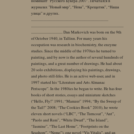
номинант "Русского Букера 2007". Печатался в
журналах "Новый мир", “Нева”, “Крещатик”, “Наша
улица” и других.
......................................................................................
.......................................................................................................
................................... Dan Markovich was born on the 9th
of October 1940, in Tallinn. For many years his
occupation was research in biochemistry, the enzyme
studies. Since the middle of the 1970ies he turned to
painting, and by now is the author of several hundreds of
paintings, and a great number of drawings. He had about
20 solo exhibitions, displaying his paintings, drawings,
and photo still-lifes. He is an active web-user, and in
1997 started his “Literature and Arts Almanac
Periscope”. In the 1980ies he began to write. He has four
books of short stories, essays and miniature sketches
(“Hello, Fly!” 1991; “Mamzer” 1994; “By the Sweep of
the Tail!” 2008; “The Cookies Book” 2010), he wrote
eleven short novels (“LBC”, “The Turncoat”, “Ant”,
“Paolo and Rem”, “White Dwarf”, “The Island”,
“Jasmine”, “The Last Home”, “Footprints on the
Seashore”, “Nemo”), one novel “Vis Vitalis”, and an