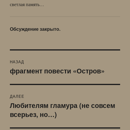
светлая память…
Обсуждение закрыто.
Навигация
НАЗАД
по
фрагмент повести «Остров»
Предыдущая
запись:
записям
ДАЛЕЕ
Любителям гламура (не совсем
Следующая
всерьез, но…)
запись: