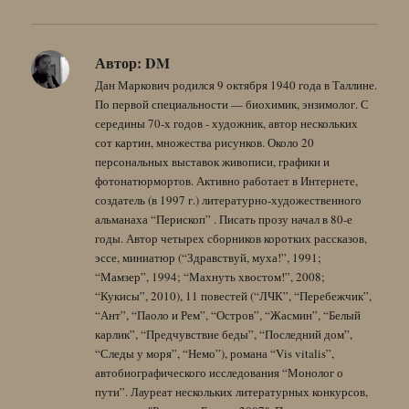
Автор:
DM
Дан Маркович родился 9 октября 1940 года в Таллине.
По первой специальности — биохимик, энзимолог. С
середины 70-х годов - художник, автор нескольких
сот картин, множества рисунков. Около 20
персональных выставок живописи, графики и
фотонатюрмортов. Активно работает в Интернете,
создатель (в 1997 г.) литературно-художественного
альманаха “Перископ” . Писать прозу начал в 80-е
годы. Автор четырех сборников коротких рассказов,
эссе, миниатюр (“Здравствуй, муха!”, 1991;
“Мамзер”, 1994; “Махнуть хвостом!”, 2008;
“Кукисы”, 2010), 11 повестей (“ЛЧК”, “Перебежчик”,
“Ант”, “Паоло и Рем”, “Остров”, “Жасмин”, “Белый
карлик”, “Предчувствие беды”, “Последний дом”,
“Следы у моря”, “Немо”), романа “Vis vitalis”,
автобиографического исследования “Монолог о
пути”. Лауреат нескольких литературных конкурсов,