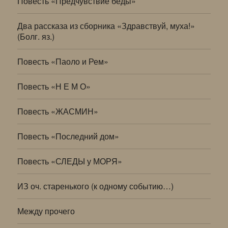
Повесть «Предчувствие беды»
Два рассказа из сборника «Здравствуй, муха!»
(Болг. яз.)
Повесть «Паоло и Рем»
Повесть «Н Е М О»
Повесть «ЖАСМИН»
Повесть «Последний дом»
Повесть «СЛЕДЫ у МОРЯ»
ИЗ оч. старенького (к одному событию…)
Между прочего