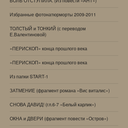
БОЛЬ ОТСТУПИЛА. (Из повести «АНТ»)
Избранные фотонатюрморты 2009-2011
ТОЛСТЫЙ и ТОНКИЙ (с переводом
Е.Валентиновой)
«ПЕРИСКОП» конца прошлого века
«ПЕРИСКОП» конца прошлого века
Из папки START-1
ЗАТМЕНИЕ (фрагмент романа «Вис виталис»)
СНОВА ДАВИД! (гл.6-7 «Белый карлик»)
ОКНА и ДВЕРИ (фрагмент повести «Остров»)