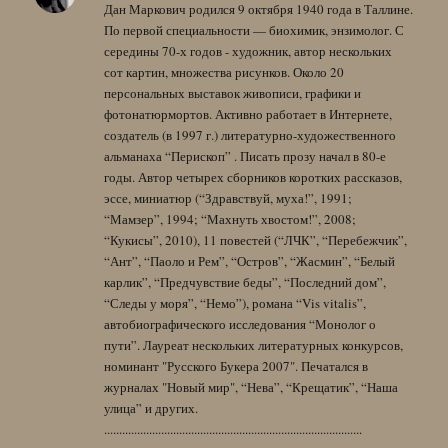
Дан Маркович родился 9 октября 1940 года в Таллине.
По первой специальности — биохимик, энзимолог. С
середины 70-х годов - художник, автор нескольких
сот картин, множества рисунков. Около 20
персональных выставок живописи, графики и
фотонатюрмортов. Активно работает в Интернете,
создатель (в 1997 г.) литературно-художественного
альманаха “Перископ” . Писать прозу начал в 80-е
годы. Автор четырех сборников коротких рассказов,
эссе, миниатюр (“Здравствуй, муха!”, 1991;
“Мамзер”, 1994; “Махнуть хвостом!”, 2008;
“Кукисы”, 2010), 11 повестей (“ЛЧК”, “Перебежчик”,
“Ант”, “Паоло и Рем”, “Остров”, “Жасмин”, “Белый
карлик”, “Предчувствие беды”, “Последний дом”,
“Следы у моря”, “Немо”), романа “Vis vitalis”,
автобиографического исследования “Монолог о
пути”. Лауреат нескольких литературных конкурсов,
номинант "Русского Букера 2007". Печатался в
журналах "Новый мир", “Нева”, “Крещатик”, “Наша
улица” и других.
......................................................................................