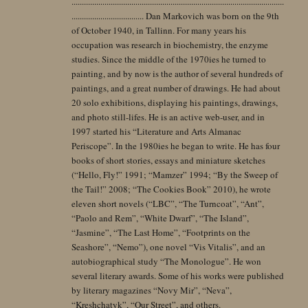
.......................................................................................................
................................... Dan Markovich was born on the 9th
of October 1940, in Tallinn. For many years his
occupation was research in biochemistry, the enzyme
studies. Since the middle of the 1970ies he turned to
painting, and by now is the author of several hundreds of
paintings, and a great number of drawings. He had about
20 solo exhibitions, displaying his paintings, drawings,
and photo still-lifes. He is an active web-user, and in
1997 started his “Literature and Arts Almanac
Periscope”. In the 1980ies he began to write. He has four
books of short stories, essays and miniature sketches
(“Hello, Fly!” 1991; “Mamzer” 1994; “By the Sweep of
the Tail!” 2008; “The Cookies Book” 2010), he wrote
eleven short novels (“LBC”, “The Turncoat”, “Ant”,
“Paolo and Rem”, “White Dwarf”, “The Island”,
“Jasmine”, “The Last Home”, “Footprints on the
Seashore”, “Nemo”), one novel “Vis Vitalis”, and an
autobiographical study “The Monologue”. He won
several literary awards. Some of his works were published
by literary magazines “Novy Mir”, “Neva”,
“Kreshchatyk”, “Our Street”, and others.