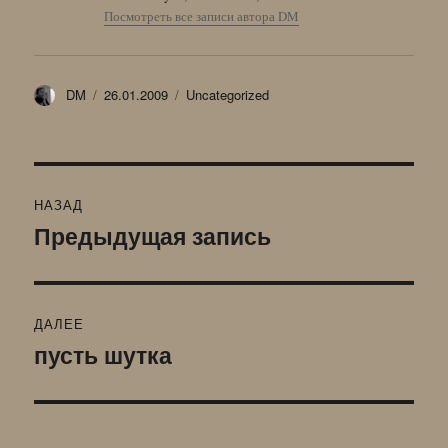
Посмотреть все записи автора DM
Автор
Опубликовано
Рубрики
DM
26.01.2009
Uncategorized
Навигация
НАЗАД
по
Предыдущая запись
Предыдущая
запись:
записям
ДАЛЕЕ
пусть шутка
Следующая
запись: