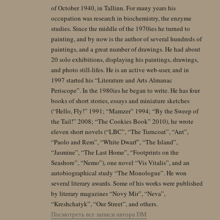
of October 1940, in Tallinn. For many years his
occupation was research in biochemistry, the enzyme
studies. Since the middle of the 1970ies he turned to
painting, and by now is the author of several hundreds of
paintings, and a great number of drawings. He had about
20 solo exhibitions, displaying his paintings, drawings,
and photo still-lifes. He is an active web-user, and in
1997 started his “Literature and Arts Almanac
Periscope”. In the 1980ies he began to write. He has four
books of short stories, essays and miniature sketches
(“Hello, Fly!” 1991; “Mamzer” 1994; “By the Sweep of
the Tail!” 2008; “The Cookies Book” 2010), he wrote
eleven short novels (“LBC”, “The Turncoat”, “Ant”,
“Paolo and Rem”, “White Dwarf”, “The Island”,
“Jasmine”, “The Last Home”, “Footprints on the
Seashore”, “Nemo”), one novel “Vis Vitalis”, and an
autobiographical study “The Monologue”. He won
several literary awards. Some of his works were published
by literary magazines “Novy Mir”, “Neva”,
“Kreshchatyk”, “Our Street”, and others.
Посмотреть все записи автора DM