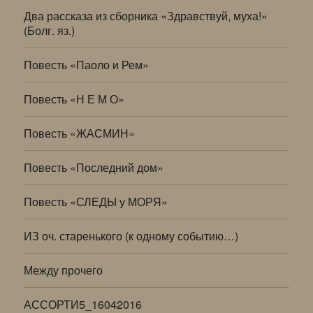
Два рассказа из сборника «Здравствуй, муха!»
(Болг. яз.)
Повесть «Паоло и Рем»
Повесть «Н Е М О»
Повесть «ЖАСМИН»
Повесть «Последний дом»
Повесть «СЛЕДЫ у МОРЯ»
ИЗ оч. старенького (к одному событию…)
Между прочего
АССОРТИ5_16042016