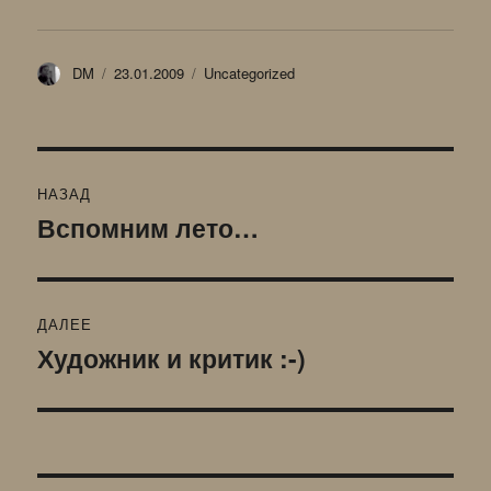
Автор
Опубликовано
Рубрики
DM
23.01.2009
Uncategorized
Навигация
НАЗАД
по
Вспомним лето…
Предыдущая
запись:
записям
ДАЛЕЕ
Художник и критик :-)
Следующая
запись: