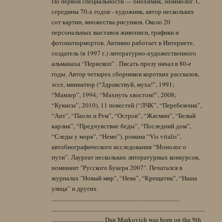
По первой специальности — биохимик, энзимолог. С
середины 70-х годов - художник, автор нескольких
сот картин, множества рисунков. Около 20
персональных выставок живописи, графики и
фотонатюрмортов. Активно работает в Интернете,
создатель (в 1997 г.) литературно-художественного
альманаха “Перископ” . Писать прозу начал в 80-е
годы. Автор четырех сборников коротких рассказов,
эссе, миниатюр (“Здравствуй, муха!”, 1991;
“Мамзер”, 1994; “Махнуть хвостом!”, 2008;
“Кукисы”, 2010), 11 повестей (“ЛЧК”, “Перебежчик”,
“Ант”, “Паоло и Рем”, “Остров”, “Жасмин”, “Белый
карлик”, “Предчувствие беды”, “Последний дом”,
“Следы у моря”, “Немо”), романа “Vis vitalis”,
автобиографического исследования “Монолог о
пути”. Лауреат нескольких литературных конкурсов,
номинант "Русского Букера 2007". Печатался в
журналах "Новый мир", “Нева”, “Крещатик”, “Наша
улица” и других.
......................................................................................
.......................................................................................................
................................... Dan Markovich was born on the 9th