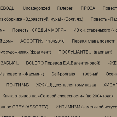
РЕВОДЫ
Uncategorized
Галереи
ПРОЗА
Повес
з сборника «Здравствуй, муха!» (Болг. яз.)
Повесть «Па
ом»
Повесть «СЛЕДЫ у МОРЯ»
ИЗ оч. старенького (
й дом»
АССОРТИ5_11042016
Первая глава повести
вух художниках (фрагмент)
ПОСЛУШАЙТЕ… (вариант)
ЗАБЫЛ!..
BOLERO Перевод Е.А.Валентиновой)
«ЖЕЛ
Из повести «Жасмин»)
Self-portraits
1985-ый
Осенн
ПОЧТИ Ч/Б
ЖЖ (LJ) десять лет тому назад
ХИСА
Книга отзывов на «Сетевой словесности» (до 2004 года)
анное GREY (ASSORTY)
ИНТИМИЗМ (заметки об искусс