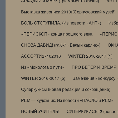
АРКАДИЙ и МАРК (три момента жизни)
ART 
Выставка живописи 2010г(Серпуховский музей)
БОЛЬ ОТСТУПИЛА. (Из повести «АНТ»)
Избр
«ПЕРИСКОП» конца прошлого века
«ПЕРИСК
СНОВА ДАВИД! (гл.6-7 «Белый карлик»)
ОКНА
АССОРТИ27102016
WINTER 2016-2017 (1)
Из «Монолога о пути»
ПРО ВЕТЕР И ВРЕМЯ (и
WINTER 2016-2017 (5)
Замечания к конкурсу
Суперкукисы (новая редакция и сокращение)
РЕМ — художник. Из повести «ПАОЛО и РЕМ»
НОВЫЙ УЧИТЕЛЬ!
СУПЕРКУКИСЫ-2 (новая 