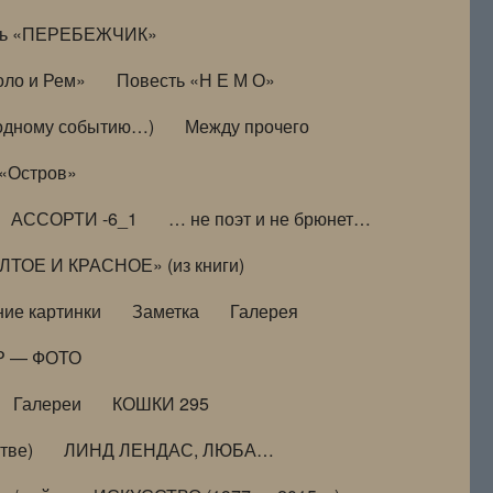
ть «ПЕРЕБЕЖЧИК»
оло и Рем»
Повесть «Н Е М О»
к одному событию…)
Между прочего
 «Остров»
АССОРТИ -6_1
… не поэт и не брюнет…
ТОЕ И КРАСНОЕ» (из книги)
ие картинки
Заметка
Галерея
Р — ФОТО
Галереи
КОШКИ 295
тве)
ЛИНД ЛЕНДАС, ЛЮБА…