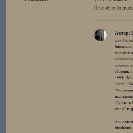
Не люблю болтающ
Автор:
Дан Марко
биохимик, 
множества
фотонатюрм
художестве
сборников 
1994; “Мах
“Ант”, “Па
“Последний
исследова
"Русского 
улица” и других. 
..................
was born on
biochemistr