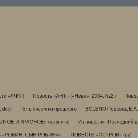
сти «ЛЧК»)
Повесть «АНТ» («Нева», 2004, №2 )
Повес
, doc)
Пять писем из прошлого
BOLERO Перевод Е.А.
ЛТОЕ И КРАСНОЕ» (из книги)
Из повести «Последний 
ь «РОБИН, СЫН РОБИНА»
ПОВЕСТЬ «ОСТРОВ» (ру)