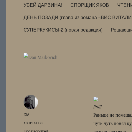
УБЕЙ ДАРВИНА!
СПОРЩИК ЯКОВ
ЧТЕН
ДЕНЬ ПОЗАДИ (глава из романа «ВИС ВИТАЛ
СУПЕРКУКИСЫ-2 (новая редакция)
Решающи
///////
Автор
DM
Раньше не помещал
Опубликовано
18.01.2008
чуть-чуть понял ку
Рубрики
Uncategorized
уже не для меня.