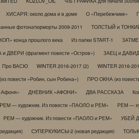
LIMITED
KOZLOV_OIL
Ч/Б ГРАФИКА для печати 300пи
ХИСАРЯ: около дома и в доме
О «Перебежчике»
анные фотонатюрморты 2009-2011
ТОЛСТЫЙ и ТОНКИЙ 
ОП» конца прошлого века
Из папки START-1
ЗАТМЕН
 и ДВЕРИ (фрагмент повести «Остров»)
ЗАЕЦ и ДАВИД 
Про ВАСЮ
WINTER 2016-2017 (2)
WINTER 2016-201
з повести «Робин, сын Робина»)
ПРО ОКНА (из повести
 «Афоня»
ДНЕВНИК «АФОНИ»
ДВА РАССКАЗА
Ко
РЕМ — художник. Из повести «ПАОЛО и РЕМ»
РЕМ — х
РЕМ — художник. Из повести «ПАОЛО и РЕМ»
УБЕЙ 
редакция)
СУПЕРКУКИСЫ-2 (новая редакция)
ТОЛЬ