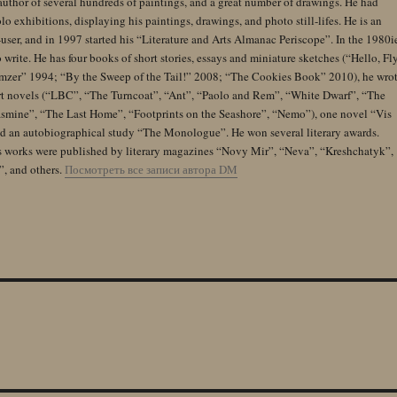
author of several hundreds of paintings, and a great number of drawings. He had
lo exhibitions, displaying his paintings, drawings, and photo still-lifes. He is an
user, and in 1997 started his “Literature and Arts Almanac Periscope”. In the 1980i
 write. He has four books of short stories, essays and miniature sketches (“Hello, Fl
zer” 1994; “By the Sweep of the Tail!” 2008; “The Cookies Book” 2010), he wro
rt novels (“LBC”, “The Turncoat”, “Ant”, “Paolo and Rem”, “White Dwarf”, “The
Jasmine”, “The Last Home”, “Footprints on the Seashore”, “Nemo”), one novel “Vis
and an autobiographical study “The Monologue”. He won several literary awards.
s works were published by literary magazines “Novy Mir”, “Neva”, “Kreshchatyk”,
”, and others.
Посмотреть все записи автора DM