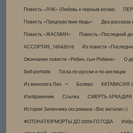
Повесть «ЛЧК» (Любовь к черным котам)
ПЕ
Повесть «Предчувствие беды»
Два рассказа и
Повесть «ЖАСМИН»
Повесть «Последний д
АССОРТИ5_16042016
Из повести «Последни
Окончание повести «Робин, сын Робина»
О д
Self-portraits
Тоска по-русски и по-англицки
Из монолога Лео
Болеро
КАТАВАСИЯ (
Изображение
Ссылка
СМЕРТЬ АРКАДИЯ
История Зиленчика (из романа «Вис виталис»)
ФОТОНАТЮРМОРТЫ ДО 2009-ГО ГОДА
Избр