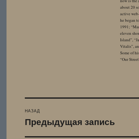
now is the 
about 20 so
active web-
he began to
1991; “Mam
eleven sho
Island”, “
Vitalis”, 
Some of hi
“Our Street
Навигация
НАЗАД
по
Предыдущая запись
Предыдущая
запись:
записям