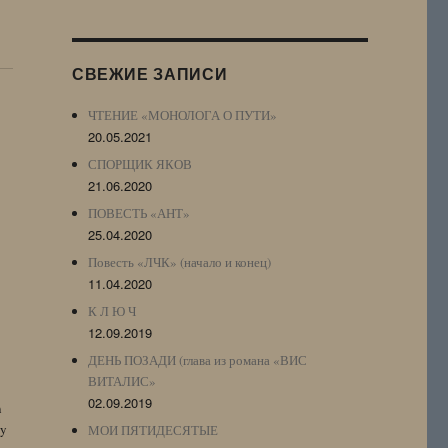
Журнала
(ЖЖ,
LJ
СВЕЖИЕ ЗАПИСИ
Archive)
ЧТЕНИЕ «МОНОЛОГА О ПУТИ»
20.05.2021
СПОРЩИК ЯКОВ
21.06.2020
ПОВЕСТЬ «АНТ»
25.04.2020
Повесть «ЛЧК» (начало и конец)
11.04.2020
К Л Ю Ч
12.09.2019
ДЕНЬ ПОЗАДИ (глава из романа «ВИС
ВИТАЛИС»
02.09.2019
n
by
МОИ ПЯТИДЕСЯТЫЕ