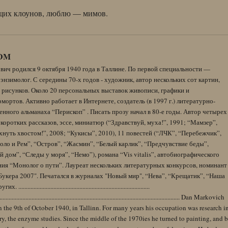
их клоунов, люблю — мимов.
DM
вич родился 9 октября 1940 года в Таллине. По первой специальности —
энзимолог. С середины 70-х годов - художник, автор нескольких сот картин,
 рисунков. Около 20 персональных выставок живописи, графики и
ортов. Активно работает в Интернете, создатель (в 1997 г.) литературно-
нного альманаха “Перископ” . Писать прозу начал в 80-е годы. Автор четырех
коротких рассказов, эссе, миниатюр (“Здравствуй, муха!”, 1991; “Мамзер”,
нуть хвостом!”, 2008; “Кукисы”, 2010), 11 повестей (“ЛЧК”, “Перебежчик”,
оло и Рем”, “Остров”, “Жасмин”, “Белый карлик”, “Предчувствие беды”,
 дом”, “Следы у моря”, “Немо”), романа “Vis vitalis”, автобиографического
ния “Монолог о пути”. Лауреат нескольких литературных конкурсов, номинант
Букера 2007". Печатался в журналах "Новый мир", “Нева”, “Крещатик”, “Наша
......................................................................................
........................................................................................................................ Dan Markovich
 the 9th of October 1940, in Tallinn. For many years his occupation was research i
y, the enzyme studies. Since the middle of the 1970ies he turned to painting, and 