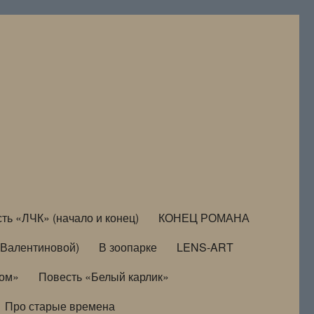
ть «ЛЧК» (начало и конец)
КОНЕЦ РОМАНА
Валентиновой)
В зоопарке
LENS-ART
дом»
Повесть «Белый карлик»
Про старые времена