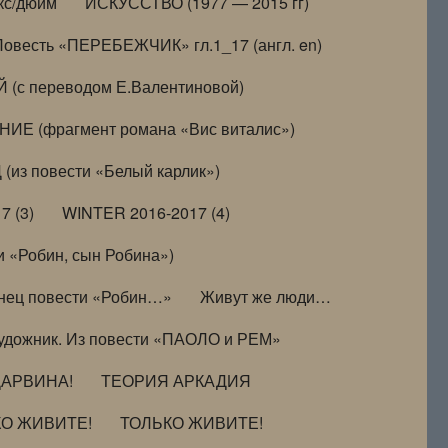
кс/дюйм
ИСКУССТВО (1977 — 2015 гг)
Повесть «ПЕРЕБЕЖЧИК» гл.1_17 (англ. en)
(с переводом Е.Валентиновой)
ИЕ (фрагмент романа «Вис виталис»)
(из повести «Белый карлик»)
7 (3)
WINTER 2016-2017 (4)
 «Робин, сын Робина»)
нец повести «Робин…»
Живут же люди…
удожник. Из повести «ПАОЛО и РЕМ»
ДАРВИНА!
ТЕОРИЯ АРКАДИЯ
КО ЖИВИТЕ!
ТОЛЬКО ЖИВИТЕ!