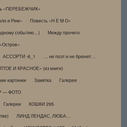
ть «ПЕРЕБЕЖЧИК»
оло и Рем»
Повесть «Н Е М О»
к одному событию…)
Между прочего
 «Остров»
АССОРТИ -6_1
… не поэт и не брюнет…
ТОЕ И КРАСНОЕ» (из книги)
ие картинки
Заметка
Галерея
Р — ФОТО
Галереи
КОШКИ 295
тве)
ЛИНД ЛЕНДАС, ЛЮБА…