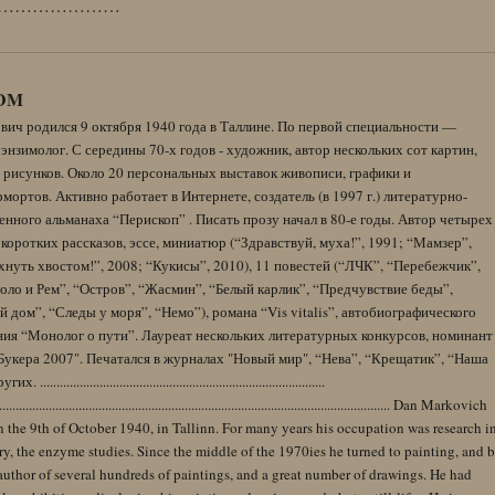
…………………
DM
вич родился 9 октября 1940 года в Таллине. По первой специальности —
энзимолог. С середины 70-х годов - художник, автор нескольких сот картин,
 рисунков. Около 20 персональных выставок живописи, графики и
ортов. Активно работает в Интернете, создатель (в 1997 г.) литературно-
нного альманаха “Перископ” . Писать прозу начал в 80-е годы. Автор четырех
коротких рассказов, эссе, миниатюр (“Здравствуй, муха!”, 1991; “Мамзер”,
нуть хвостом!”, 2008; “Кукисы”, 2010), 11 повестей (“ЛЧК”, “Перебежчик”,
оло и Рем”, “Остров”, “Жасмин”, “Белый карлик”, “Предчувствие беды”,
 дом”, “Следы у моря”, “Немо”), романа “Vis vitalis”, автобиографического
ния “Монолог о пути”. Лауреат нескольких литературных конкурсов, номинант
Букера 2007". Печатался в журналах "Новый мир", “Нева”, “Крещатик”, “Наша
......................................................................................
........................................................................................................................ Dan Markovich
 the 9th of October 1940, in Tallinn. For many years his occupation was research i
y, the enzyme studies. Since the middle of the 1970ies he turned to painting, and 
author of several hundreds of paintings, and a great number of drawings. He had