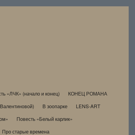
ть «ЛЧК» (начало и конец)
КОНЕЦ РОМАНА
Валентиновой)
В зоопарке
LENS-ART
дом»
Повесть «Белый карлик»
Про старые времена