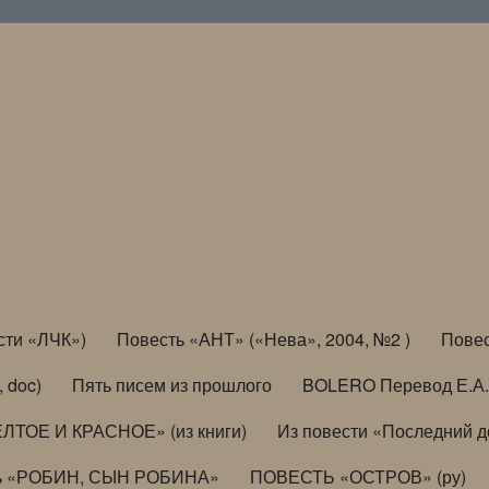
сти «ЛЧК»)
Повесть «АНТ» («Нева», 2004, №2 )
Повес
, doc)
Пять писем из прошлого
BOLERO Перевод Е.А.
ЛТОЕ И КРАСНОЕ» (из книги)
Из повести «Последний 
ь «РОБИН, СЫН РОБИНА»
ПОВЕСТЬ «ОСТРОВ» (ру)