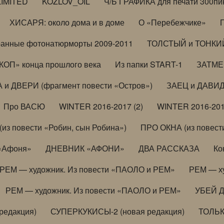
LIMITED
KOZLOV_OIL
Ч/Б ГРАФИКА для печати 300пи
ХИСАРЯ: около дома и в доме
О «Перебежчике»
анные фотонатюрморты 2009-2011
ТОЛСТЫЙ и ТОНКИЙ 
ОП» конца прошлого века
Из папки START-1
ЗАТМЕН
 и ДВЕРИ (фрагмент повести «Остров»)
ЗАЕЦ и ДАВИД 
Про ВАСЮ
WINTER 2016-2017 (2)
WINTER 2016-201
з повести «Робин, сын Робина»)
ПРО ОКНА (из повести
 «Афоня»
ДНЕВНИК «АФОНИ»
ДВА РАССКАЗА
Ко
РЕМ — художник. Из повести «ПАОЛО и РЕМ»
РЕМ — х
РЕМ — художник. Из повести «ПАОЛО и РЕМ»
УБЕЙ 
редакция)
СУПЕРКУКИСЫ-2 (новая редакция)
ТОЛЬ