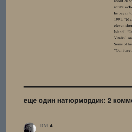
about 20 so
active web-
he began to
1991; “Mam
eleven sho
Island”, “
Vitalis”, 
Some of hi
“Our Street
еще один натюрмордик: 2 комм
DM
: