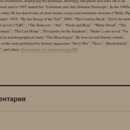
lo exhibitions, displaying his paintings, drawings, and photo still-lifes. He is an
user, and in 1997 started his “Literature and Arts Almanac Periscope”. In the 1980i
 write. He has four books of short stories, essays and miniature sketches (“Hello, Fl
zer” 1994; “By the Sweep of the Tail!” 2008; “The Cookies Book” 2010), he wro
rt novels (“LBC”, “The Turncoat”, “Ant”, “Paolo and Rem”, “White Dwarf”, “The
Jasmine”, “The Last Home”, “Footprints on the Seashore”, “Nemo”), one novel “Vis
and an autobiographical study “The Monologue”. He won several literary awards.
s works were published by literary magazines “Novy Mir”, “Neva”, “Kreshchatyk”,
”, and others.
Посмотреть все записи автора DM
ентария