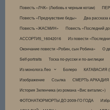
Повесть «ЛЧК» (Любовь к черным котам)
ПЕ
Повесть «Предчувствие беды»
Два рассказа и
Повесть «ЖАСМИН»
Повесть «Последний д
АССОРТИ5_16042016
Из повести «Последни
Окончание повести «Робин, сын Робина»
О д
Self-portraits
Тоска по-русски и по-англицки
Из монолога Лео
Болеро
КАТАВАСИЯ (
Изображение
Ссылка
СМЕРТЬ АРКАДИЯ
История Зиленчика (из романа «Вис виталис»)
ФОТОНАТЮРМОРТЫ ДО 2009-ГО ГОДА
Избр