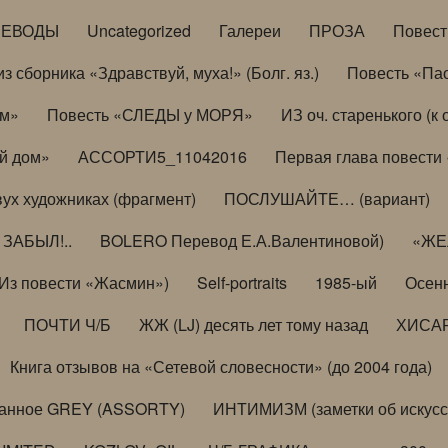
РЕВОДЫ
Uncategorized
Галереи
ПРОЗА
Повес
з сборника «Здравствуй, муха!» (Болг. яз.)
Повесть «Па
ом»
Повесть «СЛЕДЫ у МОРЯ»
ИЗ оч. старенького (
й дом»
АССОРТИ5_11042016
Первая глава повести
вух художниках (фрагмент)
ПОСЛУШАЙТЕ… (вариант)
ЗАБЫЛ!..
BOLERO Перевод Е.А.Валентиновой)
«ЖЕЛ
Из повести «Жасмин»)
Self-portraits
1985-ый
Осенн
ПОЧТИ Ч/Б
ЖЖ (LJ) десять лет тому назад
ХИСА
Книга отзывов на «Сетевой словесности» (до 2004 года)
анное GREY (ASSORTY)
ИНТИМИЗМ (заметки об искусс