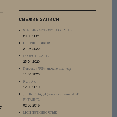
Журнала
(ЖЖ,
LJ
СВЕЖИЕ ЗАПИСИ
Archive)
ЧТЕНИЕ «МОНОЛОГА О ПУТИ»
20.05.2021
СПОРЩИК ЯКОВ
21.06.2020
ПОВЕСТЬ «АНТ»
25.04.2020
Повесть «ЛЧК» (начало и конец)
11.04.2020
К Л Ю Ч
12.09.2019
ДЕНЬ ПОЗАДИ (глава из романа «ВИС
ВИТАЛИС»
n
02.09.2019
by
МОИ ПЯТИДЕСЯТЫЕ