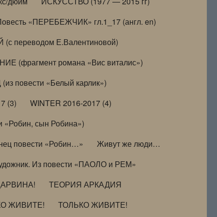
кс/дюйм
ИСКУССТВО (1977 — 2015 гг)
Повесть «ПЕРЕБЕЖЧИК» гл.1_17 (англ. en)
(с переводом Е.Валентиновой)
ИЕ (фрагмент романа «Вис виталис»)
(из повести «Белый карлик»)
7 (3)
WINTER 2016-2017 (4)
 «Робин, сын Робина»)
нец повести «Робин…»
Живут же люди…
удожник. Из повести «ПАОЛО и РЕМ»
ДАРВИНА!
ТЕОРИЯ АРКАДИЯ
КО ЖИВИТЕ!
ТОЛЬКО ЖИВИТЕ!