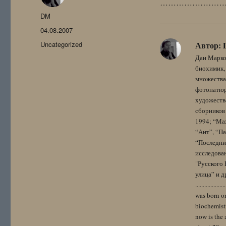
……………………
Автор
DM
Опубликовано
04.08.2007
Рубрики
Uncategorized
Автор:
Дан Марко
биохимик, 
множества
фотонатюрм
художестве
сборников 
1994; “Мах
“Ант”, “Па
“Последний
исследова
"Русского 
улица” и других. 
..................
was born on
biochemistr
now is the 