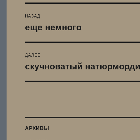
Навигация
НАЗАД
по
еще немного
Предыдущая
запись:
записям
ДАЛЕЕ
скучноватый натюрморди
Следующая
запись:
АРХИВЫ