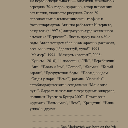
По первой специальности — биохимик, энзимолог. С
середины 70-х годов - художник, автор нескольких
сот картин, множества рисунков. Около 20
персональных выставок живописи, графики и
фотонатюрмортов. Активно работает в Интернете,
создатель (в 1997 г.) литературно-художественного
альманаха “Перископ” . Писать прозу начал в 80-е
годы. Автор четырех сборников коротких рассказов,
эссе, миниатюр (“Здравствуй, муха!”, 1991;
“Мамзер”, 1994; “Махнуть хвостом!”, 2008;
“Кукисы”, 2010), 11 повестей (“ЛЧК”, “Перебежчик”,
“Ант”, “Паоло и Рем”, “Остров”, “Жасмин”, “Белый
карлик”, “Предчувствие беды”, “Последний дом”,
“Следы у моря”, “Немо”), романа “Vis vitalis”,
автобиографического исследования “Монолог о
пути”. Лауреат нескольких литературных конкурсов,
номинант "Русского Букера 2007". Печатался в
журналах "Новый мир", “Нева”, “Крещатик”, “Наша
улица” и других.
......................................................................................
.......................................................................................................
................................... Dan Markovich was born on the 9th