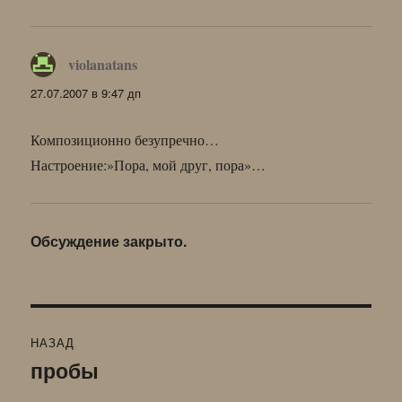
violanatans
:
27.07.2007 в 9:47 дп
Композиционно безупречно…
Настроение:»Пора, мой друг, пора»…
Обсуждение закрыто.
Навигация
НАЗАД
по
пробы
Предыдущая
запись:
записям