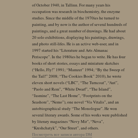
of October 1940, in Tallinn. For many years his
occupation was research in biochemistry, the enzyme
studies. Since the middle of the 1970ies he turned to
painting, and by now is the author of several hundreds of
paintings, and a great number of drawings. He had about
20 solo exhibitions, displaying his paintings, drawings,
and photo still-lifes. He is an active web-user, and in
1997 started his “Literature and Arts Almanac
Periscope”. In the 1980ies he began to write. He has four
books of short stories, essays and miniature sketches
(“Hello, Fly!” 1991; “Mamzer” 1994; “By the Sweep of
the Tail!” 2008; “The Cookies Book” 2010), he wrote
eleven short novels (“LBC”, “The Turncoat”, “Ant”,
“Paolo and Rem”, “White Dwarf”, “The Island”,
“Jasmine”, “The Last Home”, “Footprints on the
Seashore”, “Nemo”), one novel “Vis Vitalis”, and an
autobiographical study “The Monologue”. He won
several literary awards. Some of his works were published
by literary magazines “Novy Mir”, “Neva”,
“Kreshchatyk”, “Our Street”, and others.
Посмотреть все записи автора DM