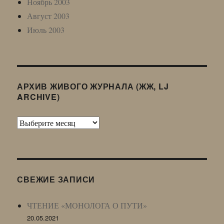
Ноябрь 2003
Август 2003
Июль 2003
АРХИВ ЖИВОГО ЖУРНАЛА (ЖЖ, LJ
ARCHIVE)
Архив
Живого
Журнала
(ЖЖ,
LJ
СВЕЖИЕ ЗАПИСИ
Archive)
ЧТЕНИЕ «МОНОЛОГА О ПУТИ»
20.05.2021