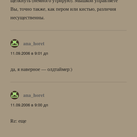
щелкнуть (немного утрирую). Мышкой управляете
Вы, точно также, как пером или кистью, различия
несущественны.
ana_horet
:
11.09.2006 в 9:01 дп
да, я наверное — олдтаймер:)
ana_horet
:
11.09.2006 в 9:00 дп
Re: еще