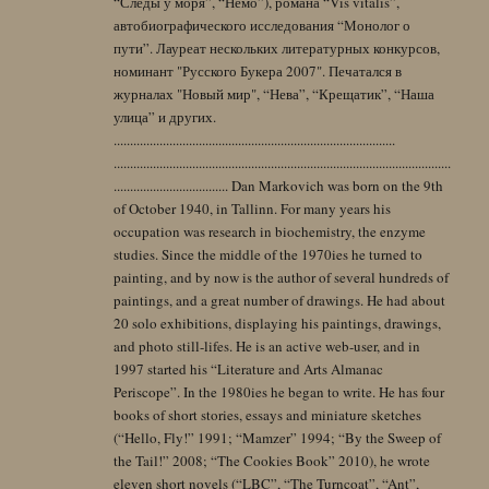
“Следы у моря”, “Немо”), романа “Vis vitalis”,
автобиографического исследования “Монолог о
пути”. Лауреат нескольких литературных конкурсов,
номинант "Русского Букера 2007". Печатался в
журналах "Новый мир", “Нева”, “Крещатик”, “Наша
улица” и других.
......................................................................................
.......................................................................................................
................................... Dan Markovich was born on the 9th
of October 1940, in Tallinn. For many years his
occupation was research in biochemistry, the enzyme
studies. Since the middle of the 1970ies he turned to
painting, and by now is the author of several hundreds of
paintings, and a great number of drawings. He had about
20 solo exhibitions, displaying his paintings, drawings,
and photo still-lifes. He is an active web-user, and in
1997 started his “Literature and Arts Almanac
Periscope”. In the 1980ies he began to write. He has four
books of short stories, essays and miniature sketches
(“Hello, Fly!” 1991; “Mamzer” 1994; “By the Sweep of
the Tail!” 2008; “The Cookies Book” 2010), he wrote
eleven short novels (“LBC”, “The Turncoat”, “Ant”,