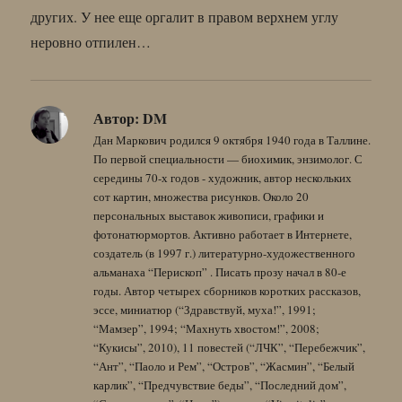
других. У нее еще оргалит в правом верхнем углу
неровно отпилен…
Автор:
DM
Дан Маркович родился 9 октября 1940 года в Таллине.
По первой специальности — биохимик, энзимолог. С
середины 70-х годов - художник, автор нескольких
сот картин, множества рисунков. Около 20
персональных выставок живописи, графики и
фотонатюрмортов. Активно работает в Интернете,
создатель (в 1997 г.) литературно-художественного
альманаха “Перископ” . Писать прозу начал в 80-е
годы. Автор четырех сборников коротких рассказов,
эссе, миниатюр (“Здравствуй, муха!”, 1991;
“Мамзер”, 1994; “Махнуть хвостом!”, 2008;
“Кукисы”, 2010), 11 повестей (“ЛЧК”, “Перебежчик”,
“Ант”, “Паоло и Рем”, “Остров”, “Жасмин”, “Белый
карлик”, “Предчувствие беды”, “Последний дом”,