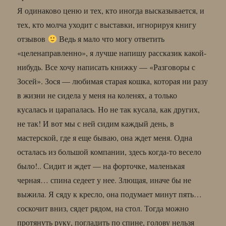
Я одинаково ценю и тех, кто иногда высказывается, и
тех, кто молча уходит с выставки, игнорируя книгу
отзывов
Ведь я мало что могу ответить
«целенаправленно», я лучше напишу рассказик какой-
нибудь. Все хочу написать книжку — «Разговоры с
Зосей». Зося — любимая старая кошка, которая ни разу
в жизни не сидела у меня на коленях, а только
кусалась и царапалась. Но не так кусала, как других,
не так! И вот мы с ней сидим каждый день, в
мастерской, где я еще бываю, она ждет меня. Одна
осталась из большой компании, здесь когда-то весело
было!.. Сидит и ждет — на форточке, маленькая
черная… спина седеет у нее. Злющая, иначе бы не
выжила. Я сяду к кресло, она подумает минут пять…
соскочит вниз, сядет рядом, на стол. Тогда можно
протянуть руку, погладить по спине, голову нельзя