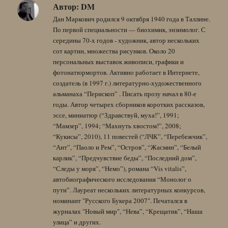
Автор:
DM
Дан Маркович родился 9 октября 1940 года в Таллине.
По первой специальности — биохимик, энзимолог. С
середины 70-х годов - художник, автор нескольких
сот картин, множества рисунков. Около 20
персональных выставок живописи, графики и
фотонатюрмортов. Активно работает в Интернете,
создатель (в 1997 г.) литературно-художественного
альманаха “Перископ” . Писать прозу начал в 80-е
годы. Автор четырех сборников коротких рассказов,
эссе, миниатюр (“Здравствуй, муха!”, 1991;
“Мамзер”, 1994; “Махнуть хвостом!”, 2008;
“Кукисы”, 2010), 11 повестей (“ЛЧК”, “Перебежчик”,
“Ант”, “Паоло и Рем”, “Остров”, “Жасмин”, “Белый
карлик”, “Предчувствие беды”, “Последний дом”,
“Следы у моря”, “Немо”), романа “Vis vitalis”,
автобиографического исследования “Монолог о
пути”. Лауреат нескольких литературных конкурсов,
номинант "Русского Букера 2007". Печатался в
журналах "Новый мир", “Нева”, “Крещатик”, “Наша
улица” и других.