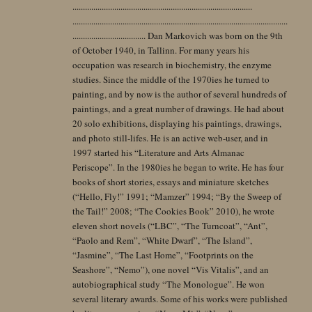
......................................................................................
.......................................................................................................
................................... Dan Markovich was born on the 9th
of October 1940, in Tallinn. For many years his
occupation was research in biochemistry, the enzyme
studies. Since the middle of the 1970ies he turned to
painting, and by now is the author of several hundreds of
paintings, and a great number of drawings. He had about
20 solo exhibitions, displaying his paintings, drawings,
and photo still-lifes. He is an active web-user, and in
1997 started his “Literature and Arts Almanac
Periscope”. In the 1980ies he began to write. He has four
books of short stories, essays and miniature sketches
(“Hello, Fly!” 1991; “Mamzer” 1994; “By the Sweep of
the Tail!” 2008; “The Cookies Book” 2010), he wrote
eleven short novels (“LBC”, “The Turncoat”, “Ant”,
“Paolo and Rem”, “White Dwarf”, “The Island”,
“Jasmine”, “The Last Home”, “Footprints on the
Seashore”, “Nemo”), one novel “Vis Vitalis”, and an
autobiographical study “The Monologue”. He won
several literary awards. Some of his works were published