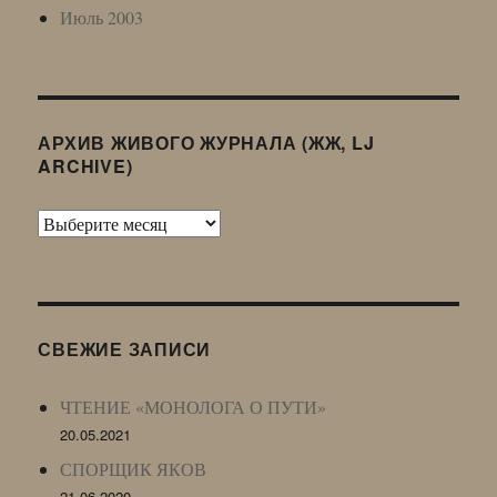
Июль 2003
АРХИВ ЖИВОГО ЖУРНАЛА (ЖЖ, LJ
ARCHIVE)
Архив
Живого
Журнала
(ЖЖ,
LJ
СВЕЖИЕ ЗАПИСИ
Archive)
ЧТЕНИЕ «МОНОЛОГА О ПУТИ»
20.05.2021
СПОРЩИК ЯКОВ
21.06.2020