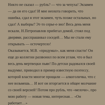
Никто не сказал — рубль? — что за чепуха! Экзамен
— да он его сдал! И мне неохота говорить, что
ошибка, сдал я этот экзамен, чуть позже остальных, но
сдал! А выборы? Эт-то серье-е-зно! Весь день меня
искали, Н.Петропавлов прибегал домой, стоял под
дверями, расспрашивал соседей… Мы не стали ему
открывать — осточертело!
Оказывается, М.В. «придумал», как меня спасти! Он
еще до коллегии раззвонил по всем углам, что я был
весь день мертвецки пьян! По-детски радовался своей
выдумке, приводил в пример известную поэтессу,
которой власти многое прощали — алкоголичка, что с
нее возьмешь… И вот он вторгается в общее молчание
со своей версией! Потом про рубль, что «мелочи», про
мою работу — новая тема, интересная… «Он
работает…»