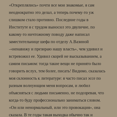
«Откреплялись» почти все мои знакомые, я сам
неоднократно это делал, а теперь почему-то уж
слишком стало противно. Последние годы в
Институте я с трудом выносил это двуличие, по
какому-то ничтожному поводу даже написал
заместительнице шефа по отделу А.Вазиной
-«ненавижу и презираю нашу власть», чем удивил и
встревожил ее. Удивил скорей не высказыванием, а
самим письмом: тогда такие вещи не принято было
говорить вслух, тем более, писать! Видимо, сказалась
моя склонность к литературе: я часто писал эссе по
разным волнующим меня вопросам, и любил
объясняться с людьми письменно, не подозревая, что
когда-то буду профессионально заниматься словом.
«Он или ненормальный, или это провокация», она
сказала. В те годы такая выходка обычно так и