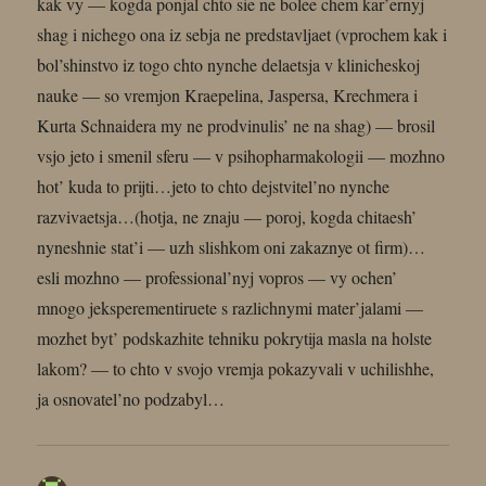
kak vy — kogda ponjal chto sie ne bolee chem kar’ernyj
shag i nichego ona iz sebja ne predstavljaet (vprochem kak i
bol’shinstvo iz togo chto nynche delaetsja v klinicheskoj
nauke — so vremjon Kraepelina, Jaspersa, Krechmera i
Kurta Schnaidera my ne prodvinulis’ ne na shag) — brosil
vsjo jeto i smenil sferu — v psihopharmakologii — mozhno
hot’ kuda to prijti…jeto to chto dejstvitel’no nynche
razvivaetsja…(hotja, ne znaju — poroj, kogda chitaesh’
nyneshnie stat’i — uzh slishkom oni zakaznye ot firm)…
esli mozhno — professional’nyj vopros — vy ochen’
mnogo jeksperementiruete s razlichnymi mater’jalami —
mozhet byt’ podskazhite tehniku pokrytija masla na holste
lakom? — to chto v svojo vremja pokazyvali v uchilishhe,
ja osnovatel’no podzabyl…