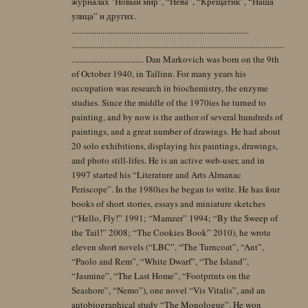
журналах "Новый мир", “Нева”, “Крещатик”, “Наша
улица” и других.
......................................................................................
.......................................................................................................
................................... Dan Markovich was born on the 9th
of October 1940, in Tallinn. For many years his
occupation was research in biochemistry, the enzyme
studies. Since the middle of the 1970ies he turned to
painting, and by now is the author of several hundreds of
paintings, and a great number of drawings. He had about
20 solo exhibitions, displaying his paintings, drawings,
and photo still-lifes. He is an active web-user, and in
1997 started his “Literature and Arts Almanac
Periscope”. In the 1980ies he began to write. He has four
books of short stories, essays and miniature sketches
(“Hello, Fly!” 1991; “Mamzer” 1994; “By the Sweep of
the Tail!” 2008; “The Cookies Book” 2010), he wrote
eleven short novels (“LBC”, “The Turncoat”, “Ant”,
“Paolo and Rem”, “White Dwarf”, “The Island”,
“Jasmine”, “The Last Home”, “Footprints on the
Seashore”, “Nemo”), one novel “Vis Vitalis”, and an
autobiographical study “The Monologue”. He won