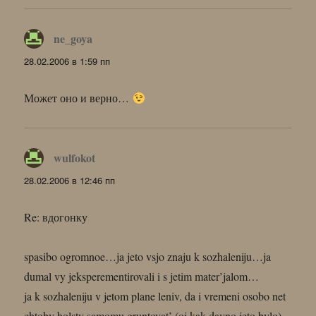
ne_goya
:
28.02.2006 в 1:59 пп
Может оно и верно…
wulfokot
:
28.02.2006 в 12:46 пп
Re: вдогонку
spasibo ogromnoe…ja jeto vsjo znaju k sozhaleniju…ja
dumal vy jeksperementirovali i s jetim mater’jalom…
ja k sozhaleniju v jetom plane leniv, da i vremeni osobo net
chtoby holsty samomu gruntovat’ (oj kak davno jeto bylo)