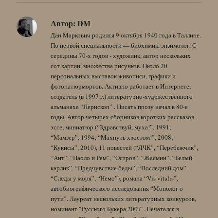
Автор:
DM
Дан Маркович родился 9 октября 1940 года в Таллине.
По первой специальности — биохимик, энзимолог. С
середины 70-х годов - художник, автор нескольких
сот картин, множества рисунков. Около 20
персональных выставок живописи, графики и
фотонатюрмортов. Активно работает в Интернете,
создатель (в 1997 г.) литературно-художественного
альманаха “Перископ” . Писать прозу начал в 80-е
годы. Автор четырех сборников коротких рассказов,
эссе, миниатюр (“Здравствуй, муха!”, 1991;
“Мамзер”, 1994; “Махнуть хвостом!”, 2008;
“Кукисы”, 2010), 11 повестей (“ЛЧК”, “Перебежчик”,
“Ант”, “Паоло и Рем”, “Остров”, “Жасмин”, “Белый
карлик”, “Предчувствие беды”, “Последний дом”,
“Следы у моря”, “Немо”), романа “Vis vitalis”,
автобиографического исследования “Монолог о
пути”. Лауреат нескольких литературных конкурсов,
номинант "Русского Букера 2007". Печатался в