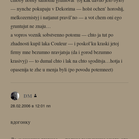
— nynche pokupaju v Dekorima — holst ochen’ horoshij,
melkozernistyj i natjanut pravil’no — a vot chem oni ego
gruntujut ne znaju…
a vopros voznik sobstvenno potomu — chto ja tut po
zhadnosti kupil laka Couleur — i poskol’ku kraski jetoj
firmy mne bezumno nravjatsja (da i gorod bezumno
krasivyj) — to dumal chto i lak na chto sgoditsja…hotja i
opasenija te zhe u menja byli (po povodu potemneet)
DM
:
28.02.2006 в 12:01 пп
вдогонку