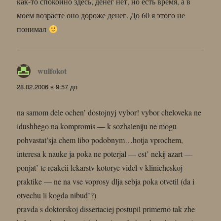
как-то спокойно здесь, денег нет, но есть время, а в
моем возрасте оно дороже денег. До 60 я этого не
понимал
wulfokot
:
28.02.2006 в 9:57 дп
na samom dele ochen’ dostojnyj vybor! vybor cheloveka ne
idushhego na kompromis — k sozhaleniju ne mogu
pohvastat’sja chem libo podobnym…hotja vprochem,
interesa k nauke ja poka ne poterjal — est’ nekij azart —
ponjat’ te reakcii lekarstv kotorye videl v klinicheskoj
praktike — ne na vse voprosy dlja sebja poka otvetil (da i
otvechu li kogda nibud’?)
pravda s doktorskoj dissertaciej postupil primerno tak zhe