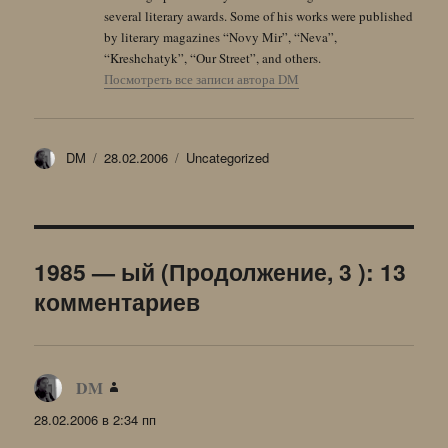
several literary awards. Some of his works were published
by literary magazines “Novy Mir”, “Neva”,
“Kreshchatyk”, “Our Street”, and others.
Посмотреть все записи автора DM
Автор
Опубликовано
Рубрики
DM
28.02.2006
Uncategorized
1985 — ый (Продолжение, 3 ): 13
комментариев
DM
:
28.02.2006 в 2:34 пп