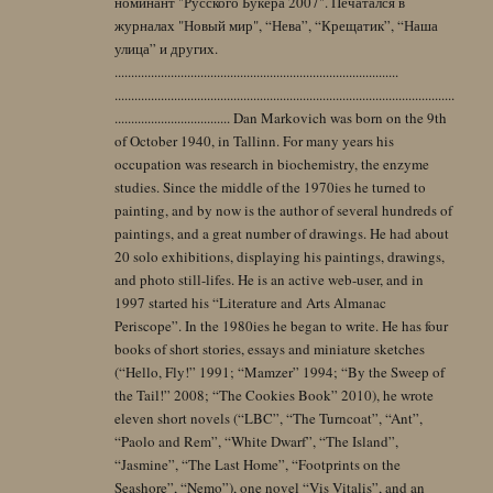
номинант "Русского Букера 2007". Печатался в
журналах "Новый мир", “Нева”, “Крещатик”, “Наша
улица” и других.
......................................................................................
.......................................................................................................
................................... Dan Markovich was born on the 9th
of October 1940, in Tallinn. For many years his
occupation was research in biochemistry, the enzyme
studies. Since the middle of the 1970ies he turned to
painting, and by now is the author of several hundreds of
paintings, and a great number of drawings. He had about
20 solo exhibitions, displaying his paintings, drawings,
and photo still-lifes. He is an active web-user, and in
1997 started his “Literature and Arts Almanac
Periscope”. In the 1980ies he began to write. He has four
books of short stories, essays and miniature sketches
(“Hello, Fly!” 1991; “Mamzer” 1994; “By the Sweep of
the Tail!” 2008; “The Cookies Book” 2010), he wrote
eleven short novels (“LBC”, “The Turncoat”, “Ant”,
“Paolo and Rem”, “White Dwarf”, “The Island”,
“Jasmine”, “The Last Home”, “Footprints on the
Seashore”, “Nemo”), one novel “Vis Vitalis”, and an