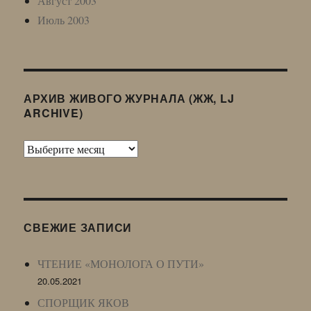
Август 2003
Июль 2003
АРХИВ ЖИВОГО ЖУРНАЛА (ЖЖ, LJ
ARCHIVE)
Архив
Живого
Журнала
(ЖЖ,
LJ
СВЕЖИЕ ЗАПИСИ
Archive)
ЧТЕНИЕ «МОНОЛОГА О ПУТИ»
20.05.2021
СПОРЩИК ЯКОВ