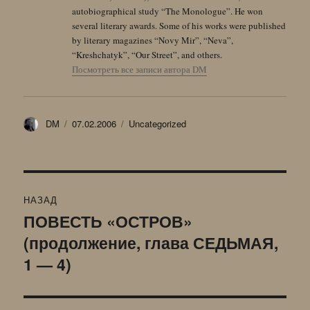
autobiographical study “The Monologue”. He won
several literary awards. Some of his works were published
by literary magazines “Novy Mir”, “Neva”,
“Kreshchatyk”, “Our Street”, and others.
Посмотреть все записи автора DM
Автор
Опубликовано
Рубрики
DM
07.02.2006
Uncategorized
Навигация
НАЗАД
по
ПОВЕСТЬ «ОСТРОВ»
Предыдущая
(продолжение, глава СЕДЬМАЯ,
запись:
записям
1 — 4)