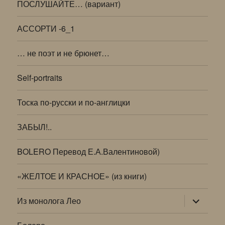
ПОСЛУШАЙТЕ… (вариант)
АССОРТИ -6_1
… не поэт и не брюнет…
Self-portraits
Тоска по-русски и по-англицки
ЗАБЫЛ!..
BOLERO Перевод Е.А.Валентиновой)
«ЖЕЛТОЕ И КРАСНОЕ» (из книги)
раскрыт
Из монолога Лео
дочернее
меню