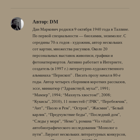
Автор:
DM
Дан Маркович родился 9 октября 1940 года в Таллине.
По первой специальности — биохимик, энзимолог. С
середины 70-х годов - художник, автор нескольких
сот картин, множества рисунков. Около 20
персональных выставок живописи, графики и
фотонатюрмортов. Активно работает в Интернете,
создатель (в 1997 г.) литературно-художественного
альманаха “Перископ” . Писать прозу начал в 80-е
годы. Автор четырех сборников коротких рассказов,
эссе, миниатюр (“Здравствуй, муха!”, 1991;
“Мамзер”, 1994; “Махнуть хвостом!”, 2008;
“Кукисы”, 2010), 11 повестей (“ЛЧК”, “Перебежчик”,
“Ант”, “Паоло и Рем”, “Остров”, “Жасмин”, “Белый
карлик”, “Предчувствие беды”, “Последний дом”,
“Следы у моря”, “Немо”), романа “Vis vitalis”,
автобиографического исследования “Монолог о
пути”. Лауреат нескольких литературных конкурсов,