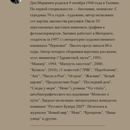
Дан Маркович родился 9 октября 1940 года в Таллине.
По первой специальности — биохимик, энзимолог. С
середины 70-х годов - художник, автор нескольких
сот картин, множества рисунков. Около 20
персональных выставок живописи, графики и
фотонатюрмортов. Активно работает в Интернете,
создатель (в 1997 г.) литературно-художественного
альманаха “Перископ” . Писать прозу начал в 80-е
годы. Автор четырех сборников коротких рассказов,
эссе, миниатюр (“Здравствуй, муха!”, 1991;
“Мамзер”, 1994; “Махнуть хвостом!”, 2008;
“Кукисы”, 2010), 11 повестей (“ЛЧК”, “Перебежчик”,
“Ант”, “Паоло и Рем”, “Остров”, “Жасмин”, “Белый
карлик”, “Предчувствие беды”, “Последний дом”,
“Следы у моря”, “Немо”), романа “Vis vitalis”,
автобиографического исследования “Монолог о
пути”. Лауреат нескольких литературных конкурсов,
номинант "Русского Букера 2007". Печатался в
журналах "Новый мир", “Нева”, “Крещатик”, “Наша
улица” и других.
......................................................................................