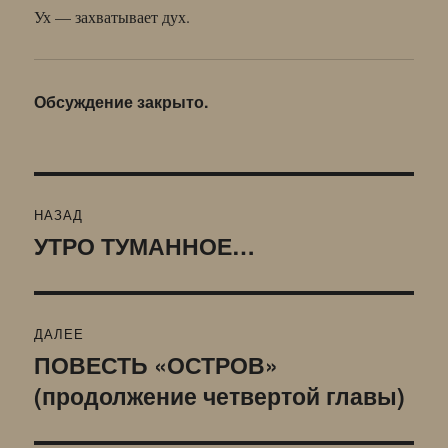
Ух — захватывает дух.
Обсуждение закрыто.
Навигация
НАЗАД
по
УТРО ТУМАННОЕ…
Предыдущая
запись:
записям
ДАЛЕЕ
ПОВЕСТЬ «ОСТРОВ»
Следующая
(продолжение четвертой главы)
запись: