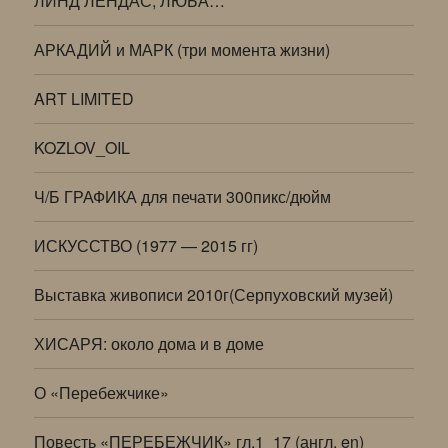
ЛИНД ЛЕНДАС, ЛЮБА…
АРКАДИЙ и МАРК (три момента жизни)
ART LIMITED
KOZLOV_OIL
Ч/Б ГРАФИКА для печати 300пикс/дюйм
ИСКУССТВО (1977 — 2015 гг)
Выставка живописи 2010г(Серпуховский музей)
ХИСАРЯ: около дома и в доме
О «Перебежчике»
Повесть «ПЕРЕБЕЖЧИК» гл.1_17 (англ. en)