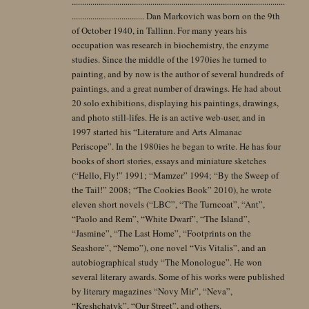
.......................................................................................................
................................... Dan Markovich was born on the 9th
of October 1940, in Tallinn. For many years his
occupation was research in biochemistry, the enzyme
studies. Since the middle of the 1970ies he turned to
painting, and by now is the author of several hundreds of
paintings, and a great number of drawings. He had about
20 solo exhibitions, displaying his paintings, drawings,
and photo still-lifes. He is an active web-user, and in
1997 started his “Literature and Arts Almanac
Periscope”. In the 1980ies he began to write. He has four
books of short stories, essays and miniature sketches
(“Hello, Fly!” 1991; “Mamzer” 1994; “By the Sweep of
the Tail!” 2008; “The Cookies Book” 2010), he wrote
eleven short novels (“LBC”, “The Turncoat”, “Ant”,
“Paolo and Rem”, “White Dwarf”, “The Island”,
“Jasmine”, “The Last Home”, “Footprints on the
Seashore”, “Nemo”), one novel “Vis Vitalis”, and an
autobiographical study “The Monologue”. He won
several literary awards. Some of his works were published
by literary magazines “Novy Mir”, “Neva”,
“Kreshchatyk”, “Our Street”, and others.