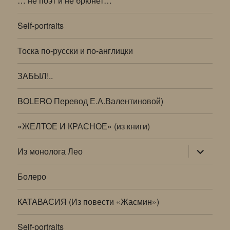
… не поэт и не брюнет…
Self-portraits
Тоска по-русски и по-англицки
ЗАБЫЛ!..
BOLERO Перевод Е.А.Валентиновой)
«ЖЕЛТОЕ И КРАСНОЕ» (из книги)
раскрыт
Из монолога Лео
дочернее
меню
Болеро
КАТАВАСИЯ (Из повести «Жасмин»)
Self-portraits